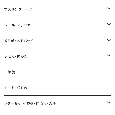
マスキングテープ
ヨハク
シール・ステッカー
和紙
Hutte paper works （プロペラスタジオ）
フレークシール
メモ帳・メモパッド
透明クリア
パピアプラッツ（作家もの）
ネクタイ
ステッカーシール
ヨハク
ふせん・付箋紙
7mm スリム
ヨハク
マインドウェイブ
透明クリアテープ
立体シール
HUTTE PAPER WORKS
ヨハク
一筆箋
箔押し
BGM
田村美紀
柄・モチーフで選ぶ（マステ）
表現社（作家もの）
HUTTE PAPER WORKS
カード・紙もの
Hutte paper works
ネクタイ
いちご・ストロベリー
マインドウェイブ
星燈社
古川紙工
レターセット・便箋・封筒・ハガキ
古川紙工