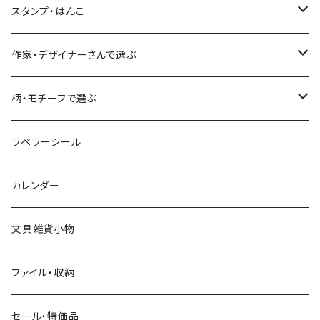
フルーツ・野菜
水縞
古川紙工
表現社（作家もの）
古川紙工
スタンプ・はんこ
食べ物・フード・スイーツ
大枝活版室
大枝活版室
ロール付箋
表現社（作家もの）
Hutte paper works
作家・デザイナーさんで選ぶ
コーヒー
星燈社
ヨハク
ネクタイ
柄・モチーフで選ぶ
クリームソーダ
ミナペルホネン
Hutte paper works
フルーツ
ラベラーシール
飲み物
BGM
ヨハク
食べ物・フード・スイーツ
カレンダー
ミモザ
eric
eric
パン・ブレッド
文具雑貨小物
お花・フラワー・グリーン・植物
SAIEN
浅野みどり
カフェ
ファイル・収納
ネコ・ねこちゃん
田村美紀
パピアプラッツ（作家もの）
西淑
コーヒー・飲み物・クリームソーダ
セール・特価品