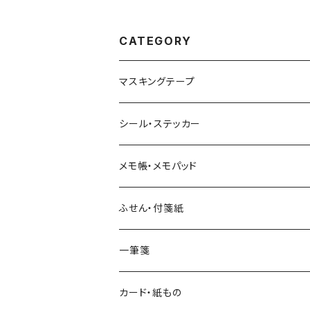
CATEGORY
マスキングテープ
ヨハク
シール・ステッカー
和紙
Hutte paper works （プロペラスタジオ）
フレークシール
メモ帳・メモパッド
透明クリア
パピアプラッツ（作家もの）
ネクタイ
ステッカーシール
ヨハク
ふせん・付箋紙
7mm スリム
ヨハク
マインドウェイブ
透明クリアテープ
立体シール
HUTTE PAPER WORKS
ヨハク
一筆箋
箔押し
BGM
田村美紀
柄・モチーフで選ぶ（マステ）
表現社（作家もの）
HUTTE PAPER WORKS
カード・紙もの