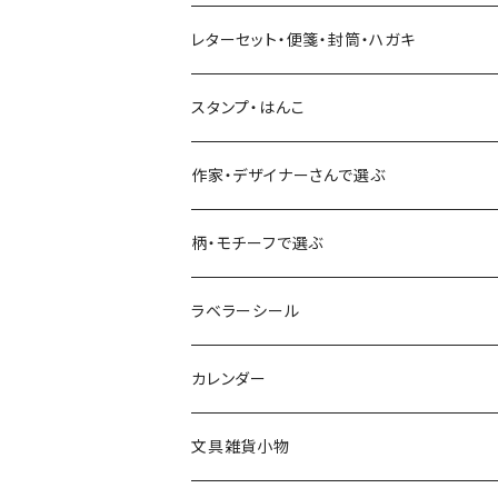
Hutte paper works
ネクタイ
いちご・ストロベリー
マインドウェイブ
星燈社
古川紙工
レターセット・便箋・封筒・ハガキ
古川紙工
フルーツ・野菜
水縞
古川紙工
表現社（作家もの）
古川紙工
スタンプ・はんこ
食べ物・フード・スイーツ
大枝活版室
大枝活版室
ロール付箋
表現社（作家もの）
Hutte paper works
作家・デザイナーさんで選ぶ
コーヒー
星燈社
ヨハク
ネクタイ
柄・モチーフで選ぶ
クリームソーダ
ミナペルホネン
Hutte paper works
フルーツ
ラベラーシール
飲み物
BGM
ヨハク
食べ物・フード・スイーツ
カレンダー
ミモザ
eric
eric
パン・ブレッド
文具雑貨小物
お花・フラワー・グリーン・植物