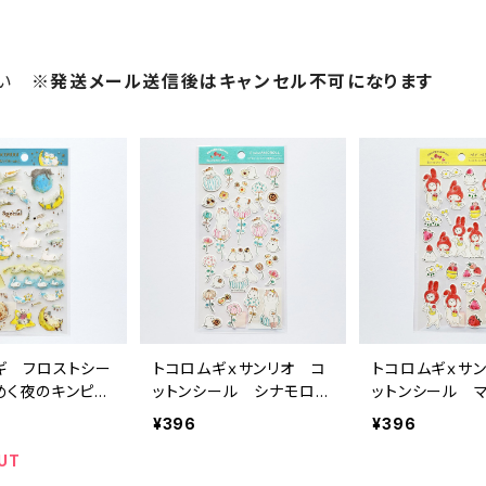
さい
※発送メール送信後はキャンセル不可になります
ギ フロストシー
トコロムギｘサンリオ コ
トコロムギｘサ
めく夜のキンピカ
ットンシール シナモロー
ットンシール 
 ブルー
ル
ィ
¥396
¥396
UT