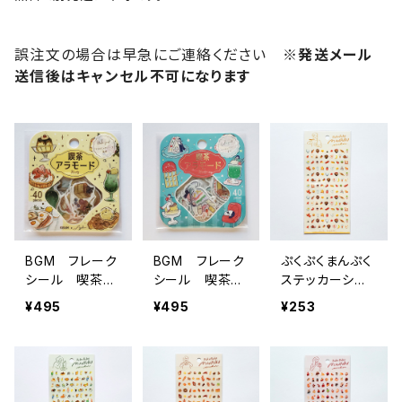
誤注文の場合は早急にご連絡ください
※発送メール
送信後はキャンセル不可になります
BGM フレーク
BGM フレーク
ぷくぷくまんぷく
シール 喫茶ア
シール 喫茶ア
ステッカーシー
ラモード・ひとや
ラモード・ファン
ル 82314 朝ご
¥495
¥495
¥253
すみ甘時間 イ
シーレトロ グ
はん
エロー
リーン