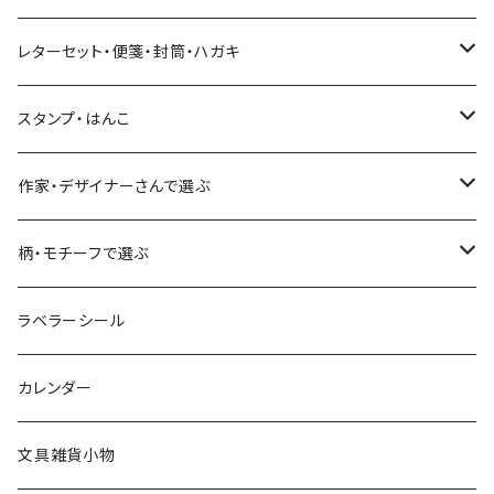
Hutte paper works
ネクタイ
いちご・ストロベリー
マインドウェイブ
星燈社
古川紙工
レターセット・便箋・封筒・ハガキ
古川紙工
フルーツ・野菜
水縞
古川紙工
表現社（作家もの）
古川紙工
スタンプ・はんこ
食べ物・フード・スイーツ
大枝活版室
大枝活版室
ロール付箋
表現社（作家もの）
Hutte paper works
作家・デザイナーさんで選ぶ
コーヒー
星燈社
ヨハク
ネクタイ
柄・モチーフで選ぶ
クリームソーダ
ミナペルホネン
Hutte paper works
フルーツ
ラベラーシール
飲み物
BGM
ヨハク
食べ物・フード・スイーツ
カレンダー
ミモザ
eric
eric
パン・ブレッド
文具雑貨小物
お花・フラワー・グリーン・植物