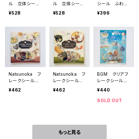
ル 立体シー
ル 立体シー
シール ふわふ
ル パン
ル 誕生石
わanimals・パン
¥528
¥528
¥396
ダパン
Natsunoka フ
Natsunoka フ
BGM クリアフ
レークシール
レークシール
レークシール
猫喫茶 53-07
猫と和菓子 53
喫茶アラモード・
¥462
¥462
¥440
6
-075
空 青空みずいろ
SOLD OUT
もっと見る