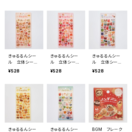
ひよこたち
いぬたち ネ
ード・マジック
イエロー
イビー
きゅるるんシー
きゅるるんシー
きゅるるんシー
ル 立体シー
ル 立体シー
ル 立体シー
ル 午後の茶
ル いちごswe
ル スナック菓
¥528
¥528
¥528
会・おやつの時
ets
子
間
きゅるるんシー
きゅるるんシー
BGM フレーク