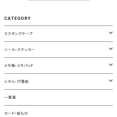
CATEGORY
マスキングテープ
ヨハク
シール・ステッカー
和紙
Hutte paper works （プロペラスタジオ）
フレークシール
メモ帳・メモパッド
透明クリア
パピアプラッツ（作家もの）
ネクタイ
ステッカーシール
ヨハク
ふせん・付箋紙
7mm スリム
ヨハク
マインドウェイブ
透明クリアテープ
立体シール
HUTTE PAPER WORKS
ヨハク
一筆箋
箔押し
BGM
田村美紀
柄・モチーフで選ぶ（マステ）
表現社（作家もの）
HUTTE PAPER WORKS
カード・紙もの