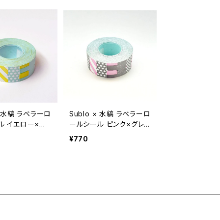
 × 水縞 ラベラーロ
Sublo × 水縞 ラベラーロ
ル イエロー×水
ールシール ピンク×グレ
ー
¥770