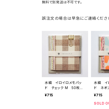
無料で別発送は不可です。
誤注文の場合は早急にご連絡くだ
水縞 イロイロメモパッ
水縞 イ
ド チェック M 50枚ア
ド ネオン
ソート
ート
¥715
¥715
SOLD O