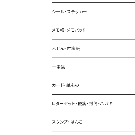
ヨハク
シール・ステッカー
和紙
Hutte paper works （プロペラスタジオ）
フレークシール
メモ帳・メモパッド
透明クリア
パピアプラッツ（作家もの）
ネクタイ
ステッカーシール
ヨハク
ふせん・付箋紙
7mm スリム
ヨハク
マインドウェイブ
透明クリアテープ
立体シール
HUTTE PAPER WORKS
ヨハク
一筆箋
箔押し
BGM
田村美紀
柄・モチーフで選ぶ（マステ）
表現社（作家もの）
HUTTE PAPER WORKS
カード・紙もの
Hutte paper works
ネクタイ
いちご・ストロベリー
マインドウェイブ
星燈社
古川紙工
レターセット・便箋・封筒・ハガキ
古川紙工
フルーツ・野菜
水縞
古川紙工
表現社（作家もの）
古川紙工
スタンプ・はんこ