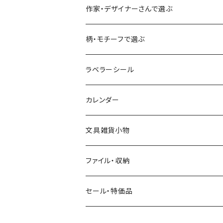
食べ物・フード・スイーツ
大枝活版室
大枝活版室
ロール付箋
表現社（作家もの）
Hutte paper works
作家・デザイナーさんで選ぶ
コーヒー
星燈社
ヨハク
ネクタイ
柄・モチーフで選ぶ
クリームソーダ
ミナペルホネン
Hutte paper works
フルーツ
ラベラーシール
飲み物
BGM
ヨハク
食べ物・フード・スイーツ
カレンダー
ミモザ
eric
eric
パン・ブレッド
文具雑貨小物
お花・フラワー・グリーン・植物
SAIEN
浅野みどり
カフェ
ファイル・収納
ネコ・ねこちゃん
田村美紀
パピアプラッツ（作家もの）
西淑
コーヒー・飲み物・クリームソーダ
セール・特価品
イヌ・ワンちゃん
ムーミン
布川愛子（AikoFukawa）
お花・フラワー・グリーン