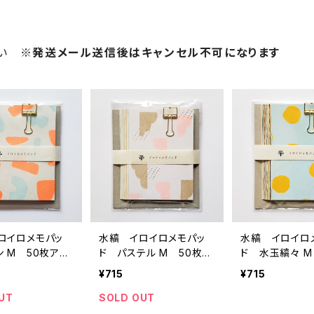
さい
※発送メール送信後はキャンセル不可になります
ロイロメモパッ
水縞 イロイロメモパッ
水縞 イロイロ
 M 50枚アソ
ド パステル M 50枚ア
ド 水玉縞々 M
ソート
しましま） 50
¥715
¥715
UT
SOLD OUT