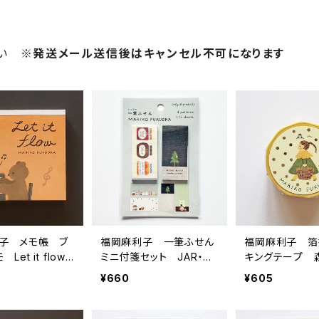
さい
※発送メール送信後はキャンセル不可になります
子 メモ帳 ブ
福岡麻利子 一筆ふせん
福岡麻利子 箔
Let it flow
ミニ付箋セット JAR・ほ
キングテープ 
アノ
しくま
エロー
¥660
¥605