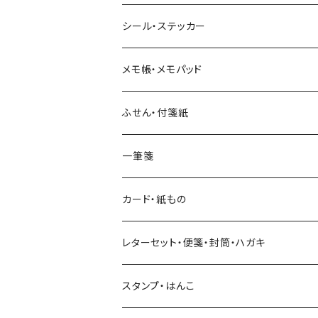
ヨハク
シール・ステッカー
和紙
Hutte paper works （プロペラスタジオ）
フレークシール
メモ帳・メモパッド
透明クリア
パピアプラッツ（作家もの）
ネクタイ
ステッカーシール
ヨハク
ふせん・付箋紙
7mm スリム
ヨハク
マインドウェイブ
透明クリアテープ
立体シール
HUTTE PAPER WORKS
ヨハク
一筆箋
箔押し
BGM
田村美紀
柄・モチーフで選ぶ（マステ）
表現社（作家もの）
HUTTE PAPER WORKS
カード・紙もの
Hutte paper works
ネクタイ
いちご・ストロベリー
マインドウェイブ
星燈社
古川紙工
レターセット・便箋・封筒・ハガキ
古川紙工
フルーツ・野菜
水縞
古川紙工
表現社（作家もの）
古川紙工
スタンプ・はんこ