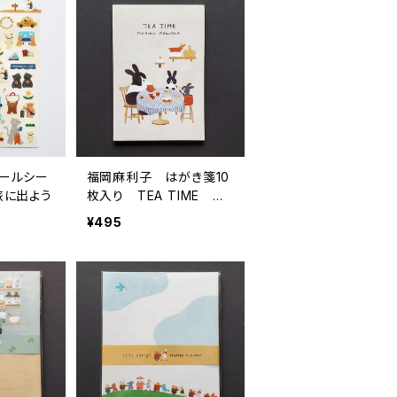
ールシー
福岡麻利子 はがき箋10
旅に出よう
枚入り TEA TIME ポ
ストカード ハガキ グリ
¥495
ーティングカード絵葉書