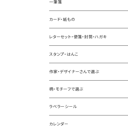
マインドウェイブ
透明クリアテープ
立体シール
HUTTE PAPER WORKS
ヨハク
一筆箋
箔押し
BGM
田村美紀
柄・モチーフで選ぶ（マステ）
表現社（作家もの）
HUTTE PAPER WORKS
カード・紙もの
Hutte paper works
ネクタイ
いちご・ストロベリー
マインドウェイブ
星燈社
古川紙工
レターセット・便箋・封筒・ハガキ
古川紙工
フルーツ・野菜
水縞
古川紙工
表現社（作家もの）
古川紙工
スタンプ・はんこ
食べ物・フード・スイーツ
大枝活版室
大枝活版室
ロール付箋
表現社（作家もの）
Hutte paper works
作家・デザイナーさんで選ぶ
コーヒー
星燈社
ヨハク
ネクタイ
柄・モチーフで選ぶ
クリームソーダ
ミナペルホネン
Hutte paper works
フルーツ
ラベラーシール
飲み物
BGM
ヨハク
食べ物・フード・スイーツ
カレンダー