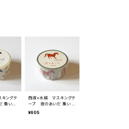
スキングテ
西淑×水縞 マスキングテ
だ 集い
ープ 夜のあいだ 集い レ
ンガ
¥605