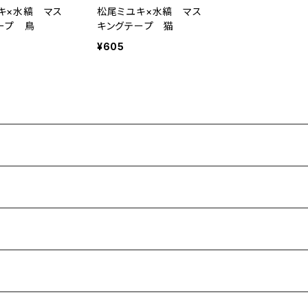
キ×水縞 マス
松尾ミユキ×水縞 マス
ープ 鳥
キングテープ 猫
¥605