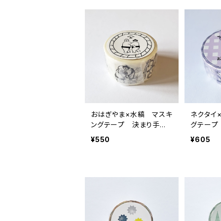
おはぎやま×水縞 マスキ
ネクタイ
ングテープ 決まり手
グテープ
お相撲さん
パープル
¥550
¥605