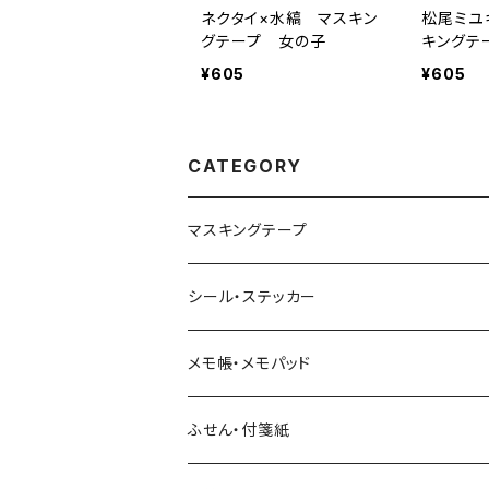
ネクタイ×水縞 マスキン
松尾ミユ
グテープ 女の子
キングテ
¥605
¥605
CATEGORY
マスキングテープ
ヨハク
シール・ステッカー
和紙
Hutte paper works （プロペラスタジオ）
フレークシール
メモ帳・メモパッド
透明クリア
パピアプラッツ（作家もの）
ネクタイ
ステッカーシール
ヨハク
ふせん・付箋紙
7mm スリム
ヨハク