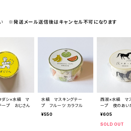
さい
※発送メール送信後はキャンセル不可になります
タダシ×水縞 マ
水縞 マスキングテー
西淑×水縞 マ
テープ おじさん
プ フルーツ カラフル
ープ 夜のあい
モノトーン
¥550
¥605
SOLD OUT