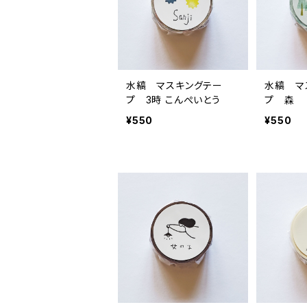
水縞 マスキングテー
水縞 マ
プ 3時 こんぺいとう
プ 森
¥550
¥550