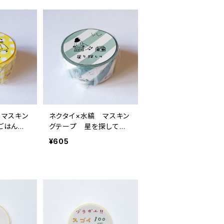
 マスキン
ネクタイ×水縞 マスキン
々ごはん
グテープ 星を探して
グリーン
¥605