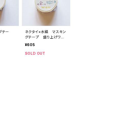
グテー
ネクタイ×水縞 マスキン
グテープ 盛り上げワー
ド 文字
¥605
SOLD OUT