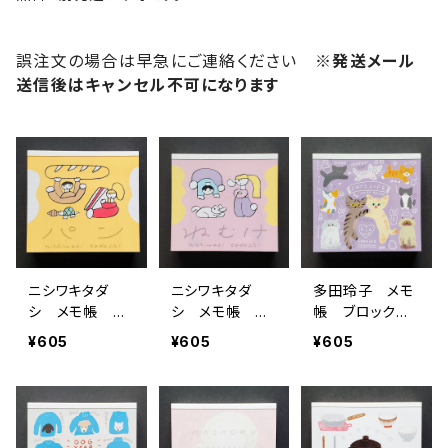
誤注文の場合は早急にご連絡ください
※発送メール
送信後はキャンセル不可になります
ニシワキタダ
ニシワキタダ
多田玲子 メモ
シ メモ帳 ブ
シ メモ帳 ブ
帳 ブロックメ
ロックメモ パ
ロックメモ ね
モ CAT'S LIF
¥605
¥605
¥605
ン イエロー
むけ ピンク
E ねこネコ