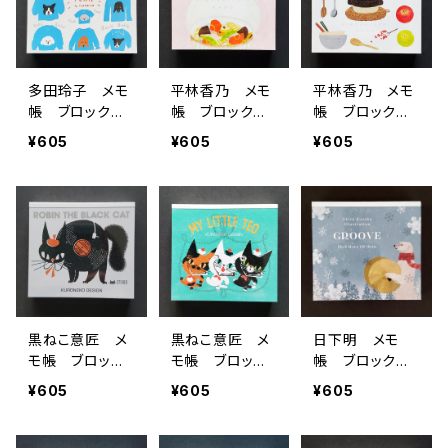
多田玲子 メモ
平林香乃 メモ
平林香乃 メモ
帳 ブロックメ
帳 ブロックメ
帳 ブロックメ
モ DOG YEAR
モ WASHOKU
モ キッチンツ
¥605
¥605
¥605
ワンコ
和食
ール
黒ねこ意匠 メ
黒ねこ意匠 メ
日下明 メモ
モ帳 ブロック
モ帳 ブロック
帳 ブロックメ
メモ ROBIN T
メモ MY LITT
モ GROOVE
¥605
¥605
¥605
HE BLACK CA
LE TEO 3匹の
白くま
T 音楽
ネコ