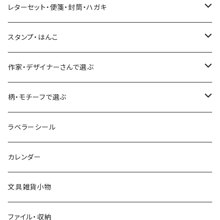
ネクタイ
いちご・ストロベリー
マインドウェイブ
星燈社
古川紙工
レターセット・便箋・封筒・ハガキ
古川紙工
フルーツ・野菜
水縞
古川紙工
表現社（作家もの）
古川紙工
スタンプ・はんこ
食べ物・フード・スイーツ
大枝活版室
大枝活版室
ロール付箋
表現社（作家もの）
Hutte paper works
作家・デザイナーさんで選ぶ
コーヒー
星燈社
ヨハク
ネクタイ
柄・モチーフで選ぶ
クリームソーダ
ミナペルホネン
Hutte paper works
フルーツ
ラベラーシール
飲み物
BGM
ヨハク
食べ物・フード・スイーツ
カレンダー
ミモザ
eric
eric
パン・ブレッド
文具雑貨小物
お花・フラワー・グリーン・植物
SAIEN
浅野みどり
カフェ
ファイル・収納