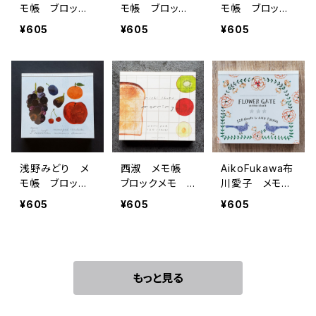
モ帳 ブロック
モ帳 ブロック
モ帳 ブロック
メモ City Life
メモ TEA TIM
メモ meow
¥605
¥605
¥605
E
ねこ
浅野みどり メ
西淑 メモ帳
AikoFukawa布
モ帳 ブロック
ブロックメモ m
川愛子 メモ
メモ Fruits（フ
ornimg
帳 ブロックメ
¥605
¥605
¥605
ルーツ）
モ FLOWER G
ATE
もっと見る