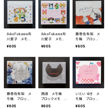
AikoFukawa布
AikoFukawa布
藤巻佐有梨 メ
川愛子 メモ
川愛子 メモ
モ帳 ブロック
帳 ブロックメ
帳 ブロックメ
メモ 休日、昼
¥605
¥605
¥605
モ Little fluffy
モ niko niko
下がり
friends ホワ
SMILE！
イト
藤巻佐有梨 メ
西淑 メモ帳
いとい ゆき メ
モ帳 ブロック
ブロックメモ N
モ帳 ブロック
メモ katachi
EKO to SAKAN
メモ FRUIT
¥605
¥605
¥605