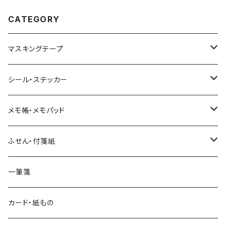
CATEGORY
マスキングテープ
ヨハク
シール・ステッカー
和紙
Hutte paper works （プロペラスタジオ）
フレークシール
メモ帳・メモパッド
透明クリア
パピアプラッツ（作家もの）
ネクタイ
ステッカーシール
ヨハク
ふせん・付箋紙
7mm スリム
ヨハク
マインドウェイブ
透明クリアテープ
立体シール
HUTTE PAPER WORKS
ヨハク
一筆箋
箔押し
BGM
田村美紀
柄・モチーフで選ぶ（マステ）
表現社（作家もの）
HUTTE PAPER WORKS
カード・紙もの
Hutte paper works