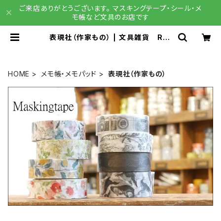
ご来店ありがとうございます。 マスキングテープ・シール・メ
モ帳など文具のお店です
表現社（作家もの） | 文具雑貨 RAI
N DROPS BASE店
HOME
メモ帳・メモパッド
表現社（作家もの）