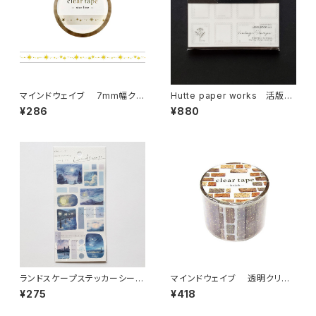
マインドウェイブ 7mm幅クリ
Hutte paper works 活版印
アテープ箔押し 95296 star li
刷のラベルブックメモ ミニ切手
¥286
¥880
ne
フレームHLB-904
ランドスケープステッカーシール
マインドウェイブ 透明クリア
81446 月明り
テープ95327 brickレンガ 3
¥275
¥418
0mm