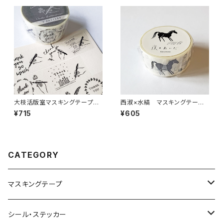
大枝活版室マスキングテープ
西淑×水縞 マスキングテー
手書き THANK YOU ペン
プ 夜のあいだ 集い モノトーン
¥715
¥605
CATEGORY
マスキングテープ
ヨハク
シール・ステッカー