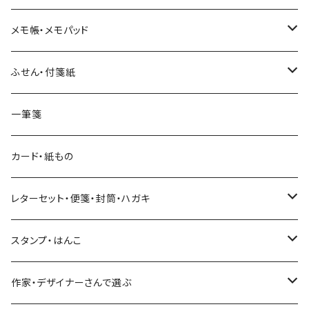
和紙
Hutte paper works （プロペラスタジオ）
フレークシール
メモ帳・メモパッド
透明クリア
パピアプラッツ（作家もの）
ネクタイ
ステッカーシール
ヨハク
ふせん・付箋紙
7mm スリム
ヨハク
マインドウェイブ
透明クリアテープ
立体シール
HUTTE PAPER WORKS
ヨハク
一筆箋
箔押し
BGM
田村美紀
柄・モチーフで選ぶ（マステ）
表現社（作家もの）
HUTTE PAPER WORKS
カード・紙もの
Hutte paper works
ネクタイ
いちご・ストロベリー
マインドウェイブ
星燈社
古川紙工
レターセット・便箋・封筒・ハガキ
古川紙工
フルーツ・野菜
水縞
古川紙工
表現社（作家もの）
古川紙工
スタンプ・はんこ
食べ物・フード・スイーツ
大枝活版室
大枝活版室
ロール付箋
表現社（作家もの）
Hutte paper works
作家・デザイナーさんで選ぶ