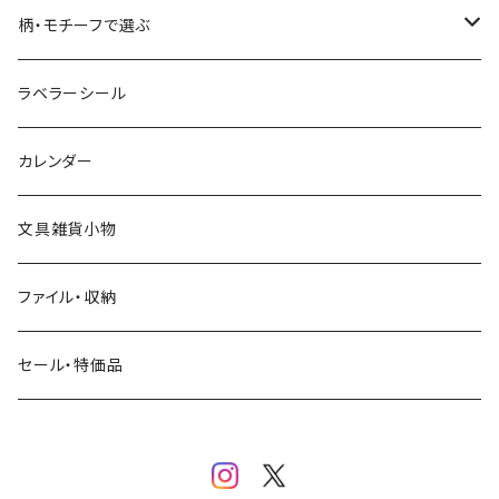
コーヒー
星燈社
ヨハク
ネクタイ
柄・モチーフで選ぶ
クリームソーダ
ミナペルホネン
Hutte paper works
フルーツ
ラベラーシール
飲み物
BGM
ヨハク
食べ物・フード・スイーツ
カレンダー
ミモザ
eric
eric
パン・ブレッド
文具雑貨小物
お花・フラワー・グリーン・植物
SAIEN
浅野みどり
カフェ
ファイル・収納
ネコ・ねこちゃん
田村美紀
パピアプラッツ（作家もの）
西淑
コーヒー・飲み物・クリームソーダ
セール・特価品
イヌ・ワンちゃん
ムーミン
布川愛子（AikoFukawa）
お花・フラワー・グリーン
うさぎ・トリ・その他 動物・生き物