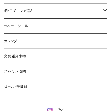
コーヒー
星燈社
ヨハク
ネクタイ
柄・モチーフで選ぶ
クリームソーダ
ミナペルホネン
Hutte paper works
フルーツ
ラベラーシール
飲み物
BGM
ヨハク
食べ物・フード・スイーツ
カレンダー
ミモザ
eric
eric
パン・ブレッド
文具雑貨小物
お花・フラワー・グリーン・植物
SAIEN
浅野みどり
カフェ
ファイル・収納
ネコ・ねこちゃん
田村美紀
パピアプラッツ（作家もの）
西淑
コーヒー・飲み物・クリームソーダ
セール・特価品
イヌ・ワンちゃん
ムーミン
布川愛子（AikoFukawa）
お花・フラワー・グリーン
うさぎ・トリ・その他 動物・生き物