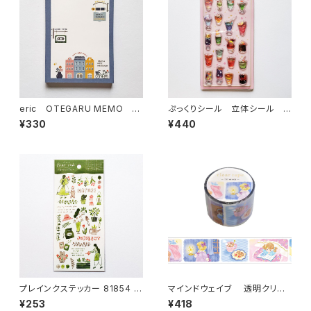
eric OTEGARU MEMO FA
ぷっくりシール 立体シール ク
VORITE PLACE メモ帳
リームソーダ ドリンク
¥330
¥440
プレインクステッカー 81854 植
マインドウェイブ 透明クリア
物をそだてる グリーン
テープ95694 リル ストーリー
¥253
¥418
midnight scene 30mm