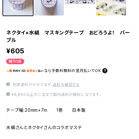
ネクタイ×水縞 マスキングテープ おどろうよ！ パー
プル
¥605
残り1点
なら
手数料無料の
翌月払いでOK
別途送料がかかります。
送料を確認する
¥8,800以上のご注文で国内送料が無料になります。
テープ幅:20mm×7m 1巻 日本製
水縞さんとネクタイさんのコラボマステ