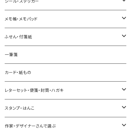
ヨハク
シール・ステッカー
和紙
Hutte paper works （プロペラスタジオ）
フレークシール
メモ帳・メモパッド
透明クリア
パピアプラッツ（作家もの）
ネクタイ
ステッカーシール
ヨハク
ふせん・付箋紙
7mm スリム
ヨハク
マインドウェイブ
透明クリアテープ
立体シール
HUTTE PAPER WORKS
ヨハク
一筆箋
箔押し
BGM
田村美紀
柄・モチーフで選ぶ（マステ）
表現社（作家もの）
HUTTE PAPER WORKS
カード・紙もの
Hutte paper works
ネクタイ
いちご・ストロベリー
マインドウェイブ
星燈社
古川紙工
レターセット・便箋・封筒・ハガキ
古川紙工
フルーツ・野菜
水縞
古川紙工
表現社（作家もの）
古川紙工
スタンプ・はんこ
食べ物・フード・スイーツ
大枝活版室
大枝活版室
ロール付箋
表現社（作家もの）
Hutte paper works
作家・デザイナーさんで選ぶ