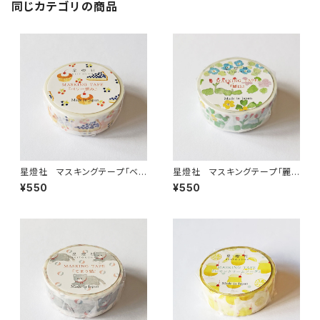
同じカテゴリの商品
星燈社 マスキングテープ「ベリ
星燈社 マスキングテープ「麗
ー摘み」 [MT5-605]
日/れいじつ」 [MT5-603]
¥550
¥550