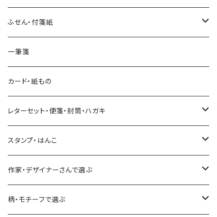
透明クリア
パピアプラッツ（作家もの）
ネクタイ
ステッカーシール
ヨハク
ふせん・付箋紙
7mm スリム
ヨハク
マインドウェイブ
透明クリアテープ
立体シール
HUTTE PAPER WORKS
ヨハク
一筆箋
箔押し
BGM
田村美紀
柄・モチーフで選ぶ（マステ）
表現社（作家もの）
HUTTE PAPER WORKS
カード・紙もの
Hutte paper works
ネクタイ
いちご・ストロベリー
マインドウェイブ
星燈社
古川紙工
レターセット・便箋・封筒・ハガキ
古川紙工
フルーツ・野菜
水縞
古川紙工
表現社（作家もの）
古川紙工
スタンプ・はんこ
食べ物・フード・スイーツ
大枝活版室
大枝活版室
ロール付箋
表現社（作家もの）
Hutte paper works
作家・デザイナーさんで選ぶ
コーヒー
星燈社
ヨハク
ネクタイ
柄・モチーフで選ぶ