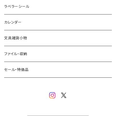
クリームソーダ
ミナペルホネン
Hutte paper works
フルーツ
ラベラーシール
飲み物
BGM
ヨハク
食べ物・フード・スイーツ
カレンダー
ミモザ
eric
eric
パン・ブレッド
文具雑貨小物
お花・フラワー・グリーン・植物
SAIEN
浅野みどり
カフェ
ファイル・収納
ネコ・ねこちゃん
田村美紀
パピアプラッツ（作家もの）
西淑
コーヒー・飲み物・クリームソーダ
セール・特価品
イヌ・ワンちゃん
ムーミン
布川愛子（AikoFukawa）
お花・フラワー・グリーン
うさぎ・トリ・その他 動物・生き物
リサラーソン
日下明
ネコ・ねこちゃん
水玉・ドット