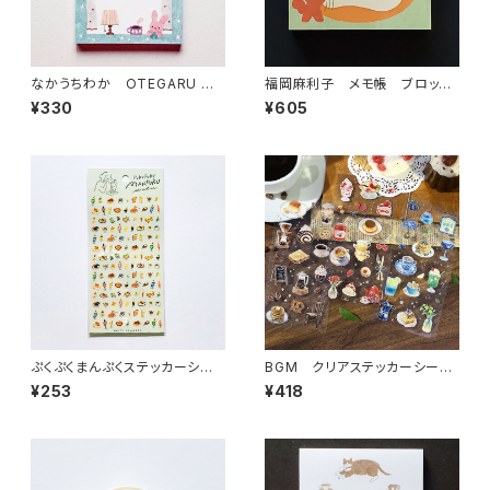
なかうちわか OTEGARU ME
福岡麻利子 メモ帳 ブロック
MO うさぎさんと珈琲 メモ
メモ Sweet life ホールケ
¥330
¥605
帳
ーキ
ぷくぷくまんぷくステッカーシー
BGM クリアステッカーシール
ル 82315 軽食 喫茶メニュー
IRIDE・喫茶アラモード 3枚入
¥253
¥418
り