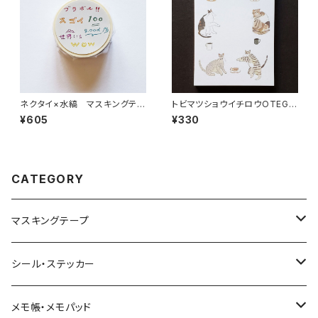
ネクタイ×水縞 マスキングテー
トビマツショウイチロウOTEGA
プ 盛り上げワード 文字
RU MEMO 猫三昧 メモ帳
¥605
¥330
CATEGORY
マスキングテープ
ヨハク
シール・ステッカー
和紙
Hutte paper works （プロペラスタジオ）
フレークシール
メモ帳・メモパッド