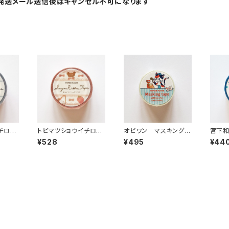
発送メール送信後はキャンセル不可になります
チロ
トビマツショウイチロ
オビワン マスキングテ
宮下和
テー
ウ マスキングテー
ープ NyanNyan MA
ープ
¥528
¥495
¥44
ボンテー
プ シュガーリボンテー
RT - Staff & Custo
お花と
iteブ
プ pink favoriteピン
meねこ 52-105
ク