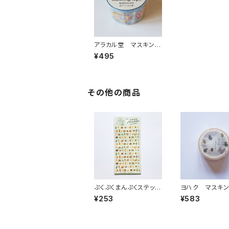
アラカル堂 マスキング
テープ アリスのアイシ
¥495
ングクッキー ブルー
その他の商品
ぷくぷくまんぷくステッカ
ヨハク マスキ
ーシール 82315 軽
ープ エゾリス Y
¥253
¥583
食 喫茶メニュー
0