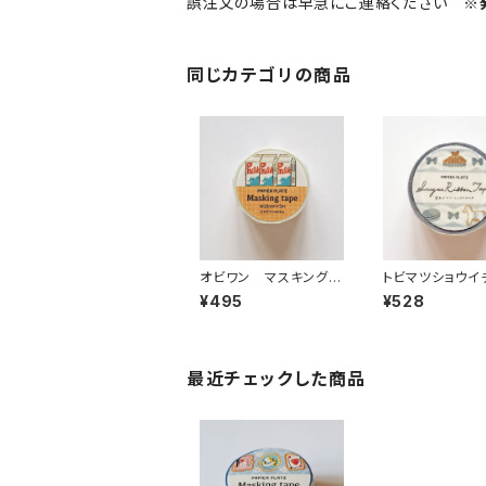
誤注文の場合は早急にご連絡ください
※
同じカテゴリの商品
オビワン マスキングテ
トビマツショウイ
ープ NyanNyan MA
ウ マスキング
¥495
¥528
RT - SHOPPINGミル
プ シュガーリ
ク 52-104
プ blue favor
ルー
最近チェックした商品