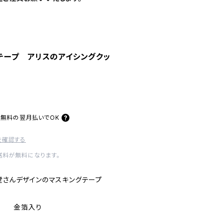
テープ アリスのアイシングクッ
料無料の
翌月払いでOK
を確認する
内送料が無料になります。
堂さんデザインのマスキングテープ
 1巻 金箔入り