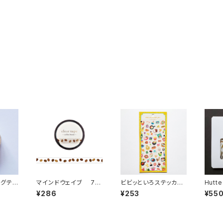
ングテ
マインドウェイブ 7m
ビビッといろステッカー
Hutte
-19
m幅クリアテープ箔押し
シール 82728 たべも
フレー
¥286
¥253
¥55
95298 coffee bean
の イエロー
mn 
sコーヒー豆
HS-0