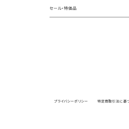
田村美紀
パピアプラッツ（作家もの）
西淑
コーヒー・飲み物・クリームソーダ
セール・特価品
イヌ・ワンちゃん
ムーミン
布川愛子（AikoFukawa）
お花・フラワー・グリーン
うさぎ・トリ・その他 動物・生き物
リサラーソン
日下明
ネコ・ねこちゃん
水玉・ドット
倉敷意匠計画室
なかうちわか
イヌ・ワンちゃん
チェック・格子
表現社
はんこどり
小鳥・バード
ボーダー・シマシマ・ストライプ
古川紙工
田村美紀
うさぎ
星・空・雲
プライバシーポリシー
特定商取引法に基
風景・街並み
mtカモイ
mizutama（みずたま）
動物・生き物・海の生き物