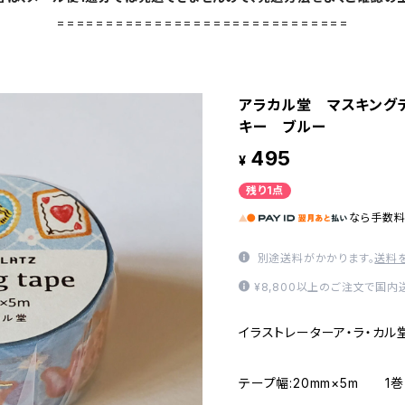
==============================
アラカル堂 マスキング
キー ブルー
495
¥
残り1点
なら
手数
別途送料がかかります。
送料
¥8,800以上のご注文で国
イラストレーターア・ラ・カル
テープ幅:20mm×5m