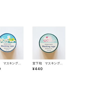
 マスキングテ
宮下和 マスキングテ
 ねこねこ日和
ープ 3時のおやつ
0
¥440
ネコ
ケーキ