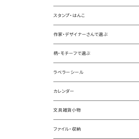
古川紙工
フルーツ・野菜
水縞
古川紙工
表現社（作家もの）
古川紙工
スタンプ・はんこ
食べ物・フード・スイーツ
大枝活版室
大枝活版室
ロール付箋
表現社（作家もの）
Hutte paper works
作家・デザイナーさんで選ぶ
コーヒー
星燈社
ヨハク
ネクタイ
柄・モチーフで選ぶ
クリームソーダ
ミナペルホネン
Hutte paper works
フルーツ
ラベラーシール
飲み物
BGM
ヨハク
食べ物・フード・スイーツ
カレンダー
ミモザ
eric
eric
パン・ブレッド
文具雑貨小物
お花・フラワー・グリーン・植物
SAIEN
浅野みどり
カフェ
ファイル・収納
ネコ・ねこちゃん