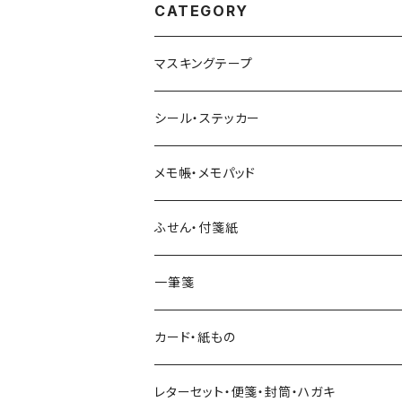
CATEGORY
マスキングテープ
ヨハク
シール・ステッカー
和紙
Hutte paper works （プロペラスタジオ）
フレークシール
メモ帳・メモパッド
透明クリア
パピアプラッツ（作家もの）
ネクタイ
ステッカーシール
ヨハク
ふせん・付箋紙
7mm スリム
ヨハク
マインドウェイブ
透明クリアテープ
立体シール
HUTTE PAPER WORKS
ヨハク
一筆箋
箔押し
BGM
田村美紀
柄・モチーフで選ぶ（マステ）
表現社（作家もの）
HUTTE PAPER WORKS
カード・紙もの
Hutte paper works
ネクタイ
いちご・ストロベリー
マインドウェイブ
星燈社
古川紙工
レターセット・便箋・封筒・ハガキ