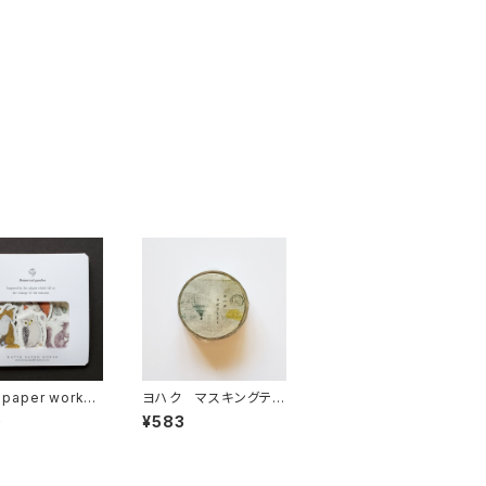
 paper works
ヨハク マスキングテ
クシール Autu
ープ ラボラトリー Y-
0
¥583
Forest2 動物
189
23