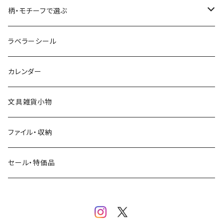
コーヒー
星燈社
ヨハク
ネクタイ
柄・モチーフで選ぶ
クリームソーダ
ミナペルホネン
Hutte paper works
フルーツ
ラベラーシール
飲み物
BGM
ヨハク
食べ物・フード・スイーツ
カレンダー
ミモザ
eric
eric
パン・ブレッド
文具雑貨小物
お花・フラワー・グリーン・植物
SAIEN
浅野みどり
カフェ
ファイル・収納
ネコ・ねこちゃん
田村美紀
パピアプラッツ（作家もの）
西淑
コーヒー・飲み物・クリームソーダ
セール・特価品
イヌ・ワンちゃん
ムーミン
布川愛子（AikoFukawa）
お花・フラワー・グリーン
うさぎ・トリ・その他 動物・生き物
リサラーソン
日下明
ネコ・ねこちゃん