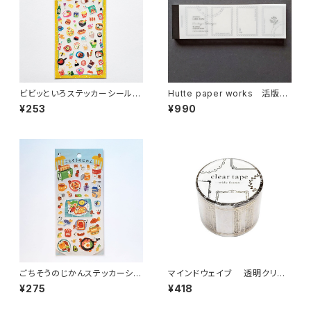
ビビッといろステッカーシール 8
Hutte paper works 活版印
2728 たべもの イエロー
刷のラベルブックメモ 切手フレ
¥253
¥990
ーム HLB-902
ごちそうのじかんステッカーシー
マインドウェイブ 透明クリア
ル 82926 朝食 いぬ
テープ95424 wide frameワ
¥275
¥418
イド 30mm