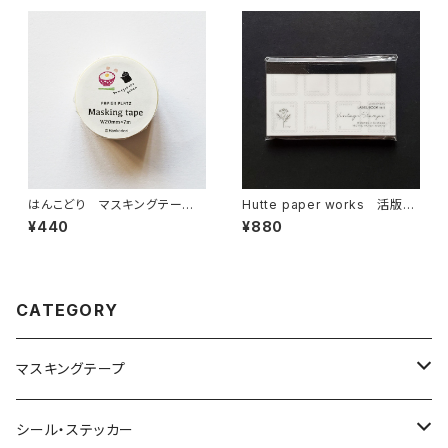
はんこどり マスキングテー
Hutte paper works 活版印
プ おいしいごはん
刷のラベルブックメモ ミニ切手
¥440
¥880
フレームHLB-904
CATEGORY
マスキングテープ
ヨハク
シール・ステッカー