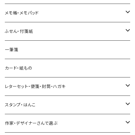
和紙
Hutte paper works （プロペラスタジオ）
フレークシール
メモ帳・メモパッド
透明クリア
パピアプラッツ（作家もの）
ネクタイ
ステッカーシール
ヨハク
ふせん・付箋紙
7mm スリム
ヨハク
マインドウェイブ
透明クリアテープ
立体シール
HUTTE PAPER WORKS
ヨハク
一筆箋
箔押し
BGM
田村美紀
柄・モチーフで選ぶ（マステ）
表現社（作家もの）
HUTTE PAPER WORKS
カード・紙もの
Hutte paper works
ネクタイ
いちご・ストロベリー
マインドウェイブ
星燈社
古川紙工
レターセット・便箋・封筒・ハガキ
古川紙工
フルーツ・野菜
水縞
古川紙工
表現社（作家もの）
古川紙工
スタンプ・はんこ
食べ物・フード・スイーツ
大枝活版室
大枝活版室
ロール付箋
表現社（作家もの）
Hutte paper works
作家・デザイナーさんで選ぶ