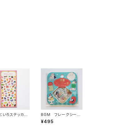
といろステッカー
BGM フレークシー
82727 どうぶ
ル 喫茶アラモード・フ
3
¥495
ンク
ァンシーレトロ グリー
ン