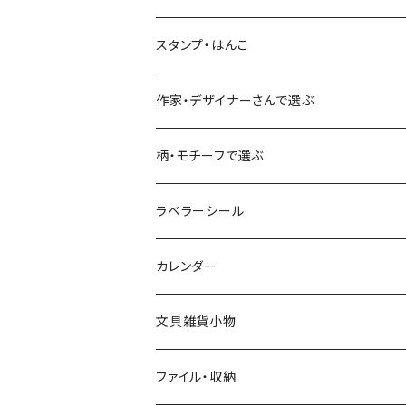
古川紙工
フルーツ・野菜
水縞
古川紙工
表現社（作家もの）
古川紙工
スタンプ・はんこ
食べ物・フード・スイーツ
大枝活版室
大枝活版室
ロール付箋
表現社（作家もの）
Hutte paper works
作家・デザイナーさんで選ぶ
コーヒー
星燈社
ヨハク
ネクタイ
柄・モチーフで選ぶ
クリームソーダ
ミナペルホネン
Hutte paper works
フルーツ
ラベラーシール
飲み物
BGM
ヨハク
食べ物・フード・スイーツ
カレンダー
ミモザ
eric
eric
パン・ブレッド
文具雑貨小物
お花・フラワー・グリーン・植物
SAIEN
浅野みどり
カフェ
ファイル・収納
ネコ・ねこちゃん