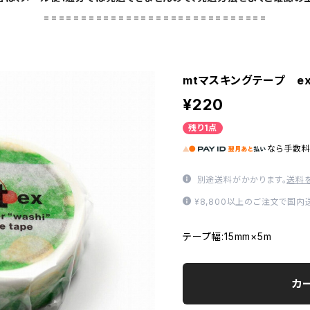
==============================
mtマスキングテープ e
¥220
残り1点
なら
手数
別途送料がかかります。
送料
¥8,800以上のご注文で国
テープ幅:15mm×5m
カ