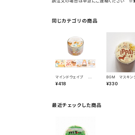
誤注文の場合は早急にご連絡ください
※
同じカテゴリの商品
マインドウェイブ 透
BGM マスキン
明クリアテープ95692
プ IPPAI・犬が
¥418
¥330
リル ストーリー bakin
g scene 30mm
最近チェックした商品