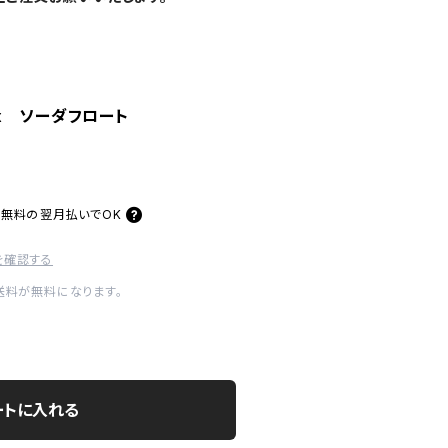
x ソーダフロート
料無料の
翌月払いでOK
を確認する
内送料が無料になります。
ートに入れる