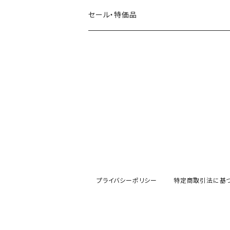
田村美紀
パピアプラッツ（作家もの）
西淑
コーヒー・飲み物・クリームソーダ
セール・特価品
イヌ・ワンちゃん
ムーミン
布川愛子（AikoFukawa）
お花・フラワー・グリーン
うさぎ・トリ・その他 動物・生き物
リサラーソン
日下明
ネコ・ねこちゃん
水玉・ドット
倉敷意匠計画室
なかうちわか
イヌ・ワンちゃん
チェック・格子
表現社
はんこどり
小鳥・バード
ボーダー・シマシマ・ストライプ
古川紙工
田村美紀
うさぎ
星・空・雲
プライバシーポリシー
特定商取引法に基
風景・街並み
mtカモイ
mizutama（みずたま）
動物・生き物・海の生き物