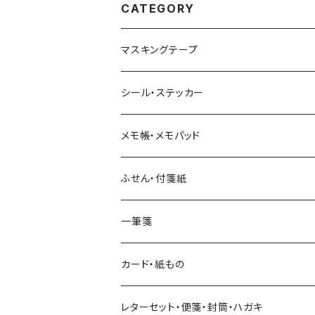
CATEGORY
マスキングテープ
ヨハク
シール・ステッカー
和紙
Hutte paper works （プロペラスタジオ）
フレークシール
メモ帳・メモパッド
透明クリア
パピアプラッツ（作家もの）
ネクタイ
ステッカーシール
ヨハク
ふせん・付箋紙
7mm スリム
ヨハク
マインドウェイブ
透明クリアテープ
立体シール
HUTTE PAPER WORKS
ヨハク
一筆箋
箔押し
BGM
田村美紀
柄・モチーフで選ぶ（マステ）
表現社（作家もの）
HUTTE PAPER WORKS
カード・紙もの
Hutte paper works
ネクタイ
いちご・ストロベリー
マインドウェイブ
星燈社
古川紙工
レターセット・便箋・封筒・ハガキ