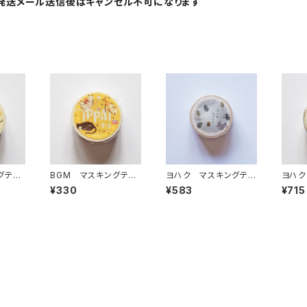
発送メール送信後はキャンセル不可になります
グテー
BGM マスキングテー
ヨハク マスキングテ
ヨハク
いっぱい
プ IPPAI・猫がいっぱい
ープ エゾリス Y-19
キング
¥330
¥583
¥715
0
ポ Y