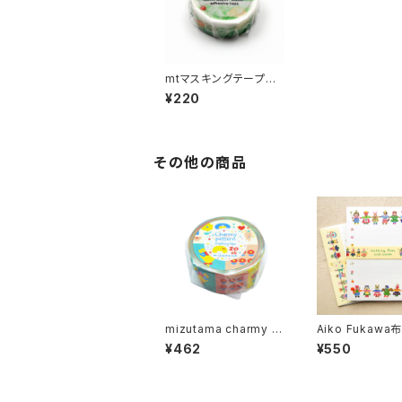
mtマスキングテープ
ex ソーダフロート
¥220
その他の商品
mizutama charmy p
Aiko Fukawa
atternマスキングテー
子 レターセット
¥462
¥550
プ うきうきパターン
ding Paws
便箋セット