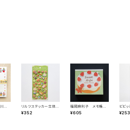
布川愛
リルツステッカー立体シ
福岡麻利子 メモ帳
ビビッ
 Hol
ール 82586 ブレッド
ブロックメモ Sweet l
シール 
¥352
¥605
¥25
イエロー
パン
ife ホールケーキ
つ ピ