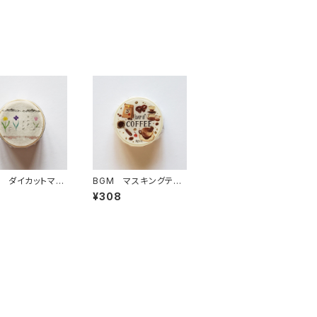
 ダイカットマス
BGM マスキングテー
テープ テン
プ ときめきフレーバ
¥308
D-003
ー・珈琲コーヒー