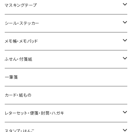
マスキングテープ
ヨハク
シール・ステッカー
和紙
Hutte paper works （プロペラスタジオ）
フレークシール
メモ帳・メモパッド
透明クリア
パピアプラッツ（作家もの）
ネクタイ
ステッカーシール
ヨハク
ふせん・付箋紙
7mm スリム
ヨハク
マインドウェイブ
透明クリアテープ
立体シール
HUTTE PAPER WORKS
ヨハク
一筆箋
箔押し
BGM
田村美紀
柄・モチーフで選ぶ（マステ）
表現社（作家もの）
HUTTE PAPER WORKS
カード・紙もの
Hutte paper works
ネクタイ
いちご・ストロベリー
マインドウェイブ
星燈社
古川紙工
レターセット・便箋・封筒・ハガキ
古川紙工
フルーツ・野菜
水縞
古川紙工
表現社（作家もの）
古川紙工
スタンプ・はんこ