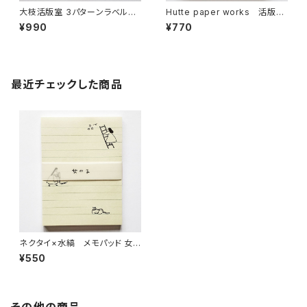
大枝活版室 3パターンラベルブ
Hutte paper works 活版印
ック ブロンズ＆ダークブルー L
刷のメモパッド リースフラワ
¥990
¥770
B039
ー/Yellow HPM-028
最近チェックした商品
ネクタイ×水縞 メモパッド 女
の子 ブルー メモ帳
¥550