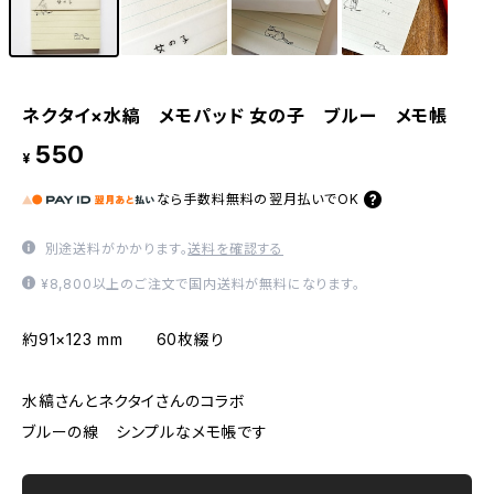
ネクタイ×水縞 メモパッド 女の子 ブルー メモ帳
550
¥
なら
手数料無料の
翌月払いでOK
別途送料がかかります。
送料を確認する
¥8,800以上のご注文で国内送料が無料になります。
約91×123 mm 60枚綴り
水縞さんとネクタイさんのコラボ
ブルーの線 シンプルなメモ帳です