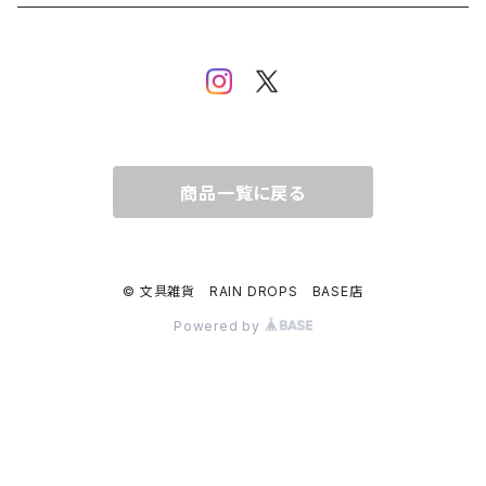
ムーミン
布川愛子（AikoFukawa）
お花・フラワー・グリーン
うさぎ・トリ・その他 動物・生き物
リサラーソン
日下明
ネコ・ねこちゃん
水玉・ドット
倉敷意匠計画室
なかうちわか
イヌ・ワンちゃん
チェック・格子
商品一覧に戻る
表現社
はんこどり
小鳥・バード
ボーダー・シマシマ・ストライプ
© 文具雑貨 RAIN DROPS BASE店
古川紙工
田村美紀
うさぎ
星・空・雲
Powered by
風景・街並み
mtカモイ
mizutama（みずたま）
動物・生き物・海の生き物
英文字・文字・数字・アルファベット
ミナペルホネン
スリムテープ（幅1cm以下）
福岡麻利子
クリスマス