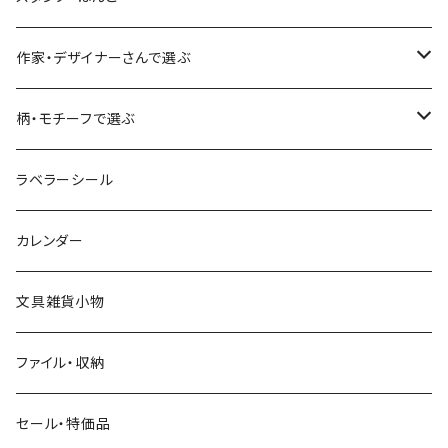
食べ物・フード・スイーツ
大枝活版室
大枝活版室
ロール付箋
表現社（作家もの）
Hutte paper works
作家・デザイナーさんで選ぶ
コーヒー
星燈社
ヨハク
ネクタイ
柄・モチーフで選ぶ
クリームソーダ
ミナペルホネン
Hutte paper works
フルーツ
ラベラーシール
飲み物
BGM
ヨハク
食べ物・フード・スイーツ
カレンダー
ミモザ
eric
eric
パン・ブレッド
文具雑貨小物
お花・フラワー・グリーン・植物
SAIEN
浅野みどり
カフェ
ファイル・収納
ネコ・ねこちゃん
田村美紀
パピアプラッツ（作家もの）
西淑
コーヒー・飲み物・クリームソーダ
セール・特価品
イヌ・ワンちゃん