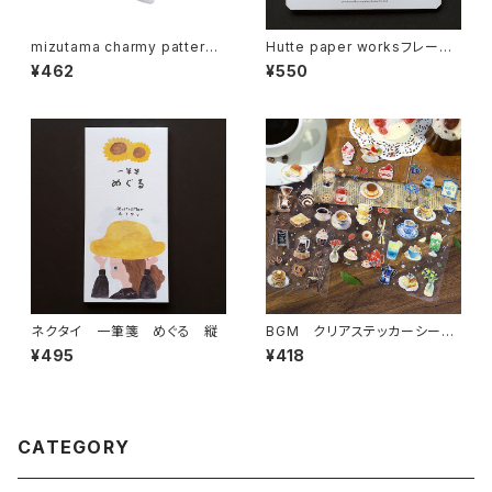
mizutama charmy pattern
Hutte paper worksフレーク
マスキングテープ うきうきパタ
シール Autumn Forest2 動
¥462
¥550
ーン
物 HS-023
ネクタイ 一筆箋 めぐる 縦
BGM クリアステッカーシール
IRIDE・喫茶アラモード 3枚入
¥495
¥418
り
CATEGORY