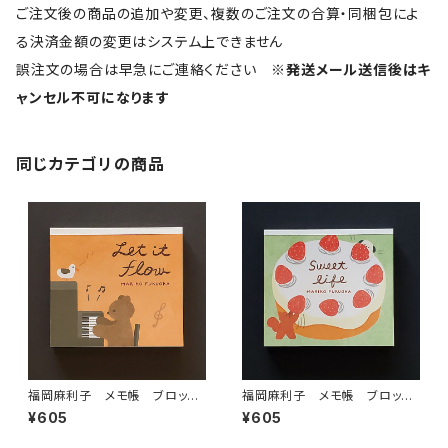
ご注文後の商品の追加や変更、複数のご注文の合算・同梱包によ
る決済金額の変更はシステム上できません
誤注文の場合は早急にご連絡ください
※発送メール送信後はキ
ャンセル不可になります
同じカテゴリの商品
福岡麻利子 メモ帳 ブロック
福岡麻利子 メモ帳 ブロック
メモ Let it flow くまピアノ
メモ Sweet life ホールケ
¥605
¥605
ーキ