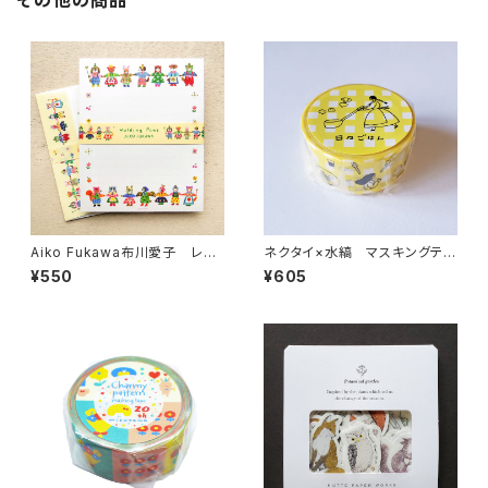
その他の商品
Aiko Fukawa布川愛子 レタ
ネクタイ×水縞 マスキングテー
ーセット Holding Pawsイエ
プ 日々ごはん イエロー
¥550
¥605
ロー 便箋セット