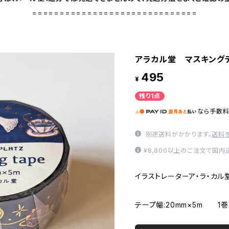
==============================
アラカル堂 マスキング
495
¥
残り1点
なら
手数
別途送料がかかります。
送料
¥8,800以上のご注文で国
イラストレーターア・ラ・カル
テープ幅:20mm×5m