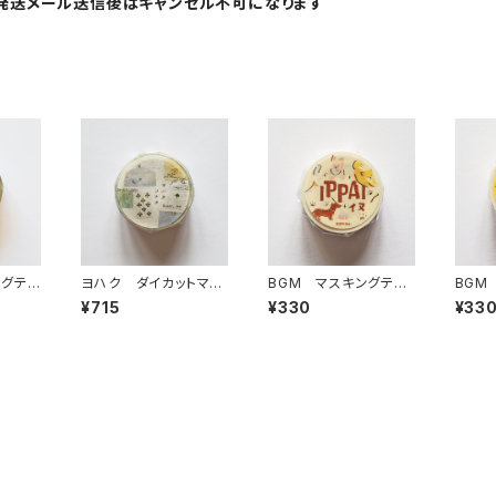
発送メール送信後はキャンセル不可になります
ングテ
ヨハク ダイカットマス
BGM マスキングテー
BGM
ー Y-
キングテープ ソナタ
プ IPPAI・犬がいっぱい
プ IP
¥715
¥330
¥33
YD-006