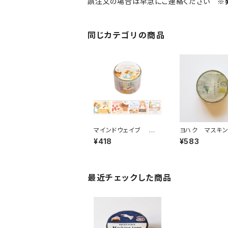
誤注文の場合は早急にご連絡ください
※
同じカテゴリの商品
マインドウェイブ 透
ヨハク マスキ
明クリアテープ95692
ープ ラボラトリ
¥418
¥583
リル ストーリー bakin
189
g scene 30mm
最近チェックした商品