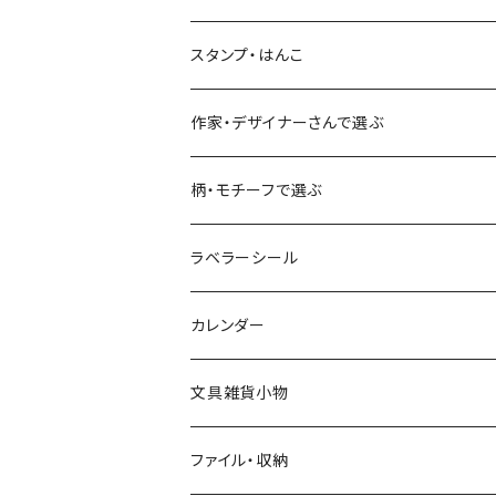
古川紙工
フルーツ・野菜
水縞
古川紙工
表現社（作家もの）
古川紙工
スタンプ・はんこ
食べ物・フード・スイーツ
大枝活版室
大枝活版室
ロール付箋
表現社（作家もの）
Hutte paper works
作家・デザイナーさんで選ぶ
コーヒー
星燈社
ヨハク
ネクタイ
柄・モチーフで選ぶ
クリームソーダ
ミナペルホネン
Hutte paper works
フルーツ
ラベラーシール
飲み物
BGM
ヨハク
食べ物・フード・スイーツ
カレンダー
ミモザ
eric
eric
パン・ブレッド
文具雑貨小物
お花・フラワー・グリーン・植物
SAIEN
浅野みどり
カフェ
ファイル・収納
ネコ・ねこちゃん