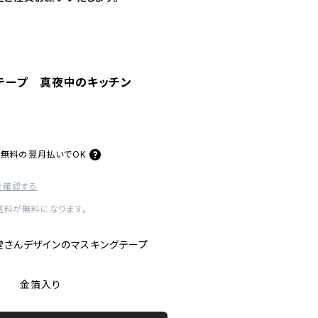
テープ 真夜中のキッチン
料無料の
翌月払いでOK
を確認する
内送料が無料になります。
堂さんデザインのマスキングテープ
 1巻 金箔入り