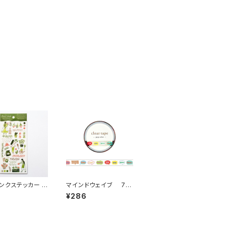
ンクステッカー 8
マインドウェイブ 7m
4 植物をそだて
m幅クリアテープ箔押し
3
¥286
リーン
95643 pop color 吹
き出し