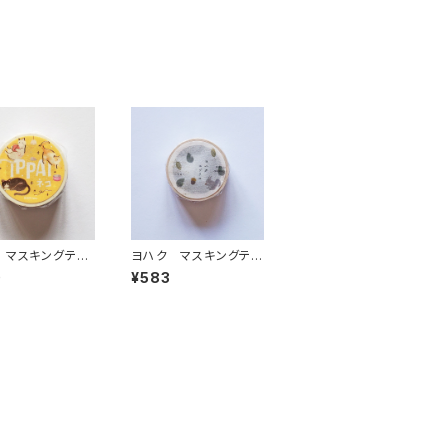
 マスキングテー
ヨハク マスキングテ
PAI・猫がいっぱい
ープ エゾリス Y-19
0
¥583
0