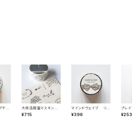
グテー
大枝活版室マスキング
マインドウェイブ リボ
プレイ
テープ 7PATTERN
ンマスキングテープ ダ
185
¥715
¥396
¥25
THANK YOU 花
イカット95585 ギンガ
る グ
ムチェック グレー