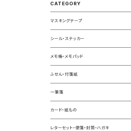
CATEGORY
マスキングテープ
ヨハク
シール・ステッカー
和紙
Hutte paper works （プロペラスタジオ）
フレークシール
メモ帳・メモパッド
透明クリア
パピアプラッツ（作家もの）
ネクタイ
ステッカーシール
ヨハク
ふせん・付箋紙
7mm スリム
ヨハク
マインドウェイブ
透明クリアテープ
立体シール
HUTTE PAPER WORKS
ヨハク
一筆箋
箔押し
BGM
田村美紀
柄・モチーフで選ぶ（マステ）
表現社（作家もの）
HUTTE PAPER WORKS
カード・紙もの
Hutte paper works
ネクタイ
いちご・ストロベリー
マインドウェイブ
星燈社
古川紙工
レターセット・便箋・封筒・ハガキ