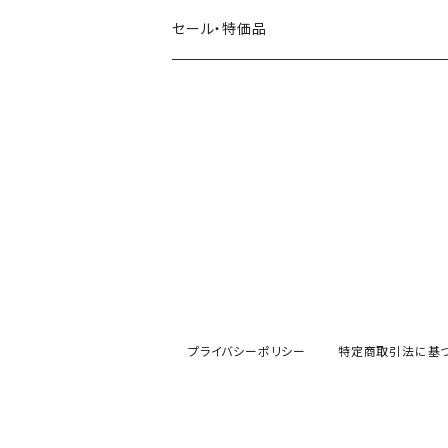
田村美紀
パピアプラッツ（作家もの）
西淑
コーヒー・飲み物・クリームソーダ
セール・特価品
イヌ・ワンちゃん
ムーミン
布川愛子（AikoFukawa）
お花・フラワー・グリーン
うさぎ・トリ・その他 動物・生き物
リサラーソン
日下明
ネコ・ねこちゃん
水玉・ドット
倉敷意匠計画室
なかうちわか
イヌ・ワンちゃん
チェック・格子
表現社
はんこどり
小鳥・バード
ボーダー・シマシマ・ストライプ
古川紙工
田村美紀
うさぎ
星・空・雲
プライバシーポリシー
特定商取引法に基
風景・街並み
mtカモイ
mizutama（みずたま）
動物・生き物・海の生き物