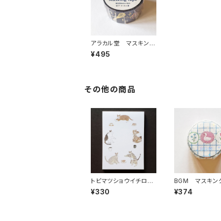
アラカル堂 マスキング
テープ 真夜中のキッ
¥495
チン
その他の商品
トビマツショウイチロウ
BGM マスキン
OTEGARU MEMO
プ ブローチ
¥330
¥374
猫三昧 メモ帳