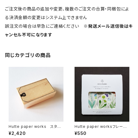
ご注文後の商品の追加や変更、複数のご注文の合算・同梱包によ
る決済金額の変更はシステム上できません
誤注文の場合は早急にご連絡ください
※発送メール送信後はキ
ャンセル不可になります
同じカテゴリの商品
Hutte paper works スタン
Hutte paper worksフレーク
プ タグフレーム STP-222
シール Spring blossoms
¥2,420
¥550
HS-024