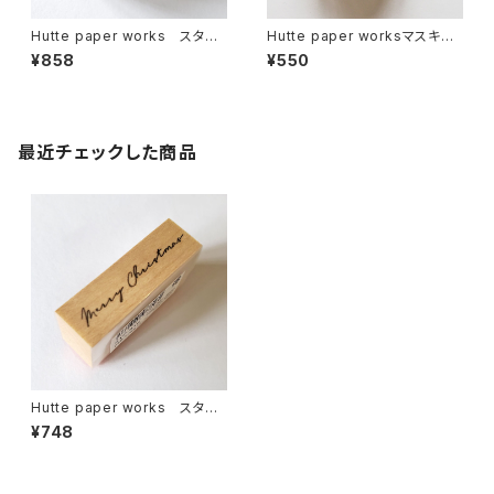
Hutte paper works スタン
Hutte paper worksマスキン
プ スズラン STP-231
グテープ Blue floral PMT-
¥858
¥550
111
最近チェックした商品
Hutte paper works スタン
プ メリークリスマス STP-81
¥748
6