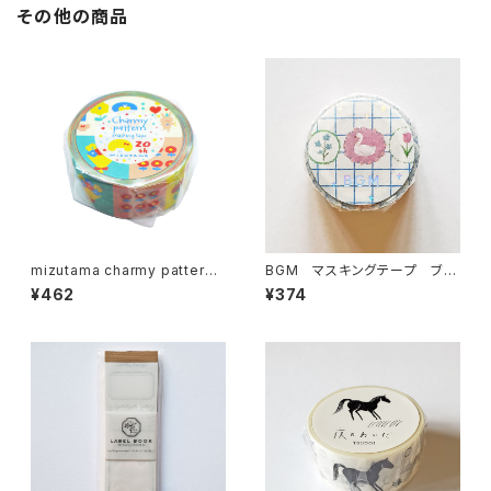
その他の商品
mizutama charmy pattern
BGM マスキングテープ ブロ
マスキングテープ うきうきパタ
ーチ
¥462
¥374
ーン