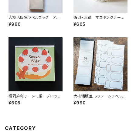
大枝活版室ラベルブック アッ
西淑×水縞 マスキングテー
シュブルー&ブロンズ LB027
プ 夜のあいだ 集い モノトーン
¥990
¥605
福岡麻利子 メモ帳 ブロック
大枝活版室 ５フレームラベルブ
メモ Sweet life ホールケ
ック ブロンズ＆ダークブルーL
¥605
¥990
ーキ
B010
CATEGORY