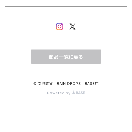
イヌ・ワンちゃん
ムーミン
布川愛子（AikoFukawa）
お花・フラワー・グリーン
うさぎ・トリ・その他 動物・生き物
リサラーソン
日下明
ネコ・ねこちゃん
水玉・ドット
倉敷意匠計画室
なかうちわか
イヌ・ワンちゃん
チェック・格子
商品一覧に戻る
表現社
はんこどり
小鳥・バード
ボーダー・シマシマ・ストライプ
© 文具雑貨 RAIN DROPS BASE店
古川紙工
田村美紀
うさぎ
星・空・雲
Powered by
風景・街並み
mtカモイ
mizutama（みずたま）
動物・生き物・海の生き物
英文字・文字・数字・アルファベット
ミナペルホネン
スリムテープ（幅1cm以下）
福岡麻利子
クリスマス