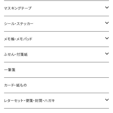
マスキングテープ
ヨハク
シール・ステッカー
和紙
Hutte paper works （プロペラスタジオ）
フレークシール
メモ帳・メモパッド
透明クリア
パピアプラッツ（作家もの）
ネクタイ
ステッカーシール
ヨハク
ふせん・付箋紙
7mm スリム
ヨハク
マインドウェイブ
透明クリアテープ
立体シール
HUTTE PAPER WORKS
ヨハク
一筆箋
箔押し
BGM
田村美紀
柄・モチーフで選ぶ（マステ）
表現社（作家もの）
HUTTE PAPER WORKS
カード・紙もの
Hutte paper works
ネクタイ
いちご・ストロベリー
マインドウェイブ
星燈社
古川紙工
レターセット・便箋・封筒・ハガキ
古川紙工