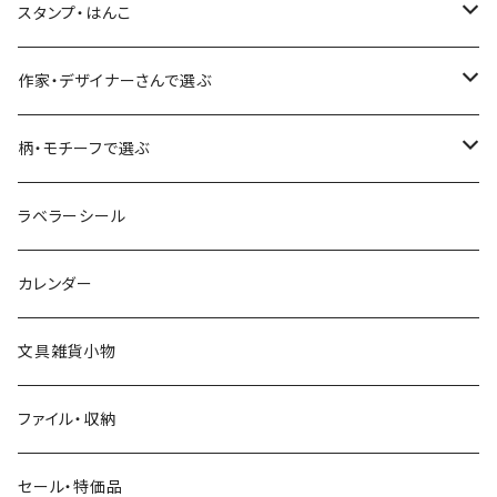
フルーツ・野菜
水縞
古川紙工
表現社（作家もの）
古川紙工
スタンプ・はんこ
食べ物・フード・スイーツ
大枝活版室
大枝活版室
ロール付箋
表現社（作家もの）
Hutte paper works
作家・デザイナーさんで選ぶ
コーヒー
星燈社
ヨハク
ネクタイ
柄・モチーフで選ぶ
クリームソーダ
ミナペルホネン
Hutte paper works
フルーツ
ラベラーシール
飲み物
BGM
ヨハク
食べ物・フード・スイーツ
カレンダー
ミモザ
eric
eric
パン・ブレッド
文具雑貨小物
お花・フラワー・グリーン・植物
SAIEN
浅野みどり
カフェ
ファイル・収納
ネコ・ねこちゃん
田村美紀
パピアプラッツ（作家もの）
西淑
コーヒー・飲み物・クリームソーダ
セール・特価品