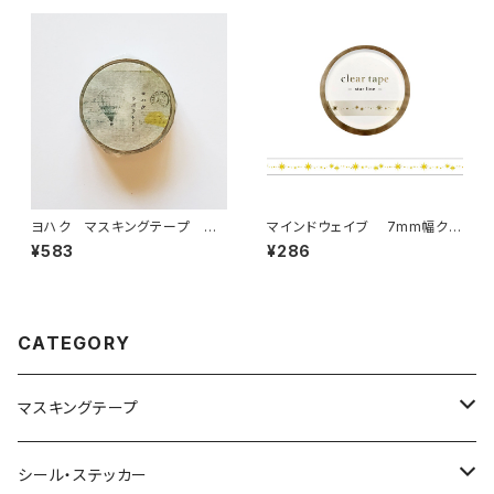
ヨハク マスキングテープ ラ
マインドウェイブ 7mm幅クリ
ボラトリー Y-189
アテープ箔押し 95296 star li
¥583
¥286
ne
CATEGORY
マスキングテープ
ヨハク
シール・ステッカー