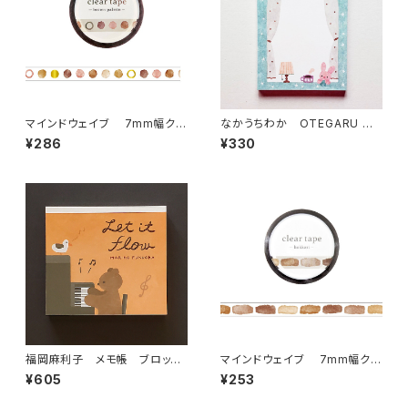
マインドウェイブ 7mm幅クリ
なかうちわか OTEGARU ME
アテープ箔押し 95301 brown
MO うさぎさんと珈琲 メモ
¥286
¥330
palette
帳
福岡麻利子 メモ帳 ブロック
マインドウェイブ 7mm幅クリ
メモ Let it flow くまピアノ
アテープ 95409 hokkori ren
¥605
¥253
gaレンガ