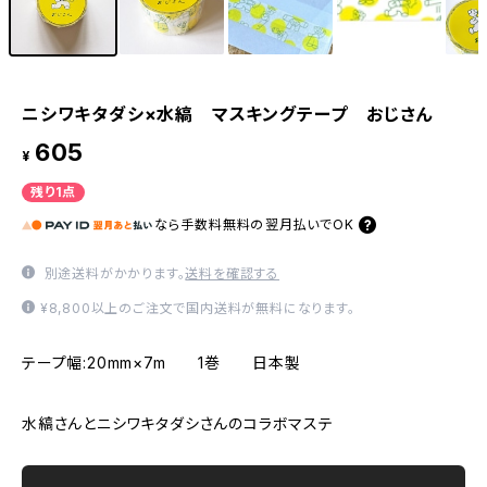
ニシワキタダシ×水縞 マスキングテープ おじさん
605
¥
残り1点
なら
手数料無料の
翌月払いでOK
別途送料がかかります。
送料を確認する
¥8,800以上のご注文で国内送料が無料になります。
テープ幅:20mm×7m 1巻 日本製
水縞さんとニシワキタダシさんのコラボマステ