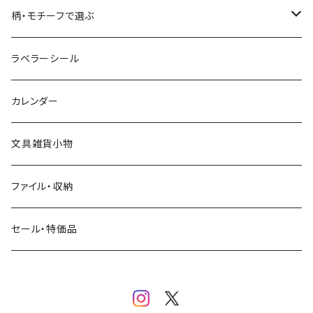
コーヒー
星燈社
ヨハク
ネクタイ
柄・モチーフで選ぶ
クリームソーダ
ミナペルホネン
Hutte paper works
フルーツ
ラベラーシール
飲み物
BGM
ヨハク
食べ物・フード・スイーツ
カレンダー
ミモザ
eric
eric
パン・ブレッド
文具雑貨小物
お花・フラワー・グリーン・植物
SAIEN
浅野みどり
カフェ
ファイル・収納
ネコ・ねこちゃん
田村美紀
パピアプラッツ（作家もの）
西淑
コーヒー・飲み物・クリームソーダ
セール・特価品
イヌ・ワンちゃん
ムーミン
布川愛子（AikoFukawa）
お花・フラワー・グリーン
うさぎ・トリ・その他 動物・生き物