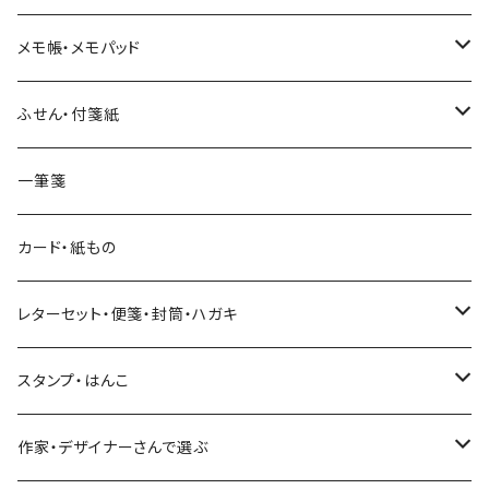
和紙
Hutte paper works （プロペラスタジオ）
フレークシール
メモ帳・メモパッド
透明クリア
パピアプラッツ（作家もの）
ネクタイ
ステッカーシール
ヨハク
ふせん・付箋紙
7mm スリム
ヨハク
マインドウェイブ
透明クリアテープ
立体シール
HUTTE PAPER WORKS
ヨハク
一筆箋
箔押し
BGM
田村美紀
柄・モチーフで選ぶ（マステ）
表現社（作家もの）
HUTTE PAPER WORKS
カード・紙もの
Hutte paper works
ネクタイ
いちご・ストロベリー
マインドウェイブ
星燈社
古川紙工
レターセット・便箋・封筒・ハガキ
古川紙工
フルーツ・野菜
水縞
古川紙工
表現社（作家もの）
古川紙工
スタンプ・はんこ
食べ物・フード・スイーツ
大枝活版室
大枝活版室
ロール付箋
表現社（作家もの）
Hutte paper works
作家・デザイナーさんで選ぶ