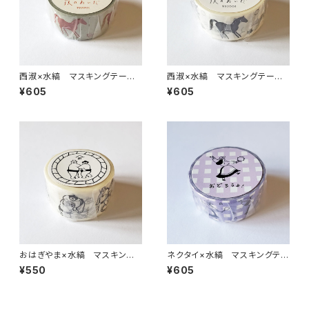
西淑×水縞 マスキングテー
西淑×水縞 マスキングテー
プ 夜のあいだ 集い レンガ
プ 夜のあいだ 集い モノトーン
¥605
¥605
おはぎやま×水縞 マスキング
ネクタイ×水縞 マスキングテー
テープ 決まり手 お相撲さん
プ おどろうよ！ パープル
¥550
¥605