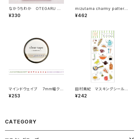
なかうちわか OTEGARU ME
mizutama charmy pattern
MO うさぎさんと珈琲 メモ
マスキングテープ うきうきパタ
¥330
¥462
帳
ーン
マインドウェイブ 7mm幅クリ
田村美紀 マスキングシールス
アテープ 95293 handwrite
テッカー237 kitchen
¥253
¥242
CATEGORY