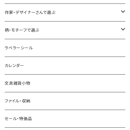
食べ物・フード・スイーツ
大枝活版室
大枝活版室
ロール付箋
表現社（作家もの）
Hutte paper works
作家・デザイナーさんで選ぶ
コーヒー
星燈社
ヨハク
ネクタイ
柄・モチーフで選ぶ
クリームソーダ
ミナペルホネン
Hutte paper works
フルーツ
ラベラーシール
飲み物
BGM
ヨハク
食べ物・フード・スイーツ
カレンダー
ミモザ
eric
eric
パン・ブレッド
文具雑貨小物
お花・フラワー・グリーン・植物
SAIEN
浅野みどり
カフェ
ファイル・収納
ネコ・ねこちゃん
田村美紀
パピアプラッツ（作家もの）
西淑
コーヒー・飲み物・クリームソーダ
セール・特価品
イヌ・ワンちゃん