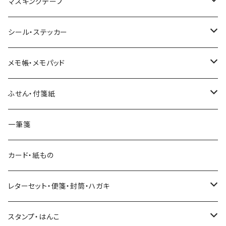
マスキングテープ
ヨハク
シール・ステッカー
和紙
Hutte paper works （プロペラスタジオ）
フレークシール
メモ帳・メモパッド
透明クリア
パピアプラッツ（作家もの）
ネクタイ
ステッカーシール
ヨハク
ふせん・付箋紙
7mm スリム
ヨハク
マインドウェイブ
透明クリアテープ
立体シール
HUTTE PAPER WORKS
ヨハク
一筆箋
箔押し
BGM
田村美紀
柄・モチーフで選ぶ（マステ）
表現社（作家もの）
HUTTE PAPER WORKS
カード・紙もの
Hutte paper works
ネクタイ
いちご・ストロベリー
マインドウェイブ
星燈社
古川紙工
レターセット・便箋・封筒・ハガキ
古川紙工
フルーツ・野菜
水縞
古川紙工
表現社（作家もの）
古川紙工
スタンプ・はんこ