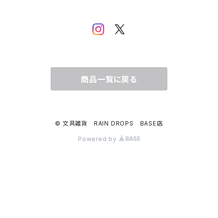
ムーミン
布川愛子（AikoFukawa）
お花・フラワー・グリーン
うさぎ・トリ・その他 動物・生き物
リサラーソン
日下明
ネコ・ねこちゃん
水玉・ドット
倉敷意匠計画室
なかうちわか
イヌ・ワンちゃん
チェック・格子
商品一覧に戻る
表現社
はんこどり
小鳥・バード
ボーダー・シマシマ・ストライプ
© 文具雑貨 RAIN DROPS BASE店
古川紙工
田村美紀
うさぎ
星・空・雲
Powered by
風景・街並み
mtカモイ
mizutama（みずたま）
動物・生き物・海の生き物
英文字・文字・数字・アルファベット
ミナペルホネン
スリムテープ（幅1cm以下）
福岡麻利子
クリスマス
クリスマス
exシリーズ
作家さんで選ぶ（マステ）
admi