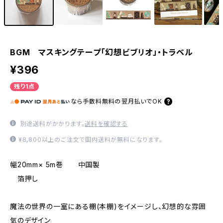
BGM マスキングテープ「幻想ビブリオ」・トラベル
¥396
残り1点
なら
手数料無料の
翌月払いでOK
別途送料がかかります。
送料を確認する
¥8,800以上のご注文で国内送料が無料になります。
幅20mm× 5m巻 中国製
箔押し
魔法の世界の一室にある棚(本棚)をイメージし、幻想的な雰囲
気のデザイン