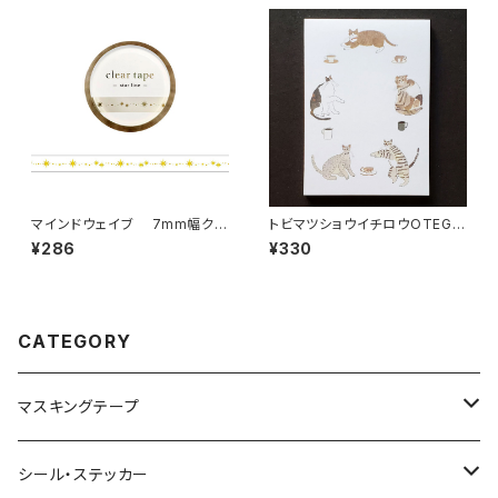
マインドウェイブ 7mm幅クリ
トビマツショウイチロウOTEGA
アテープ箔押し 95296 star li
RU MEMO 猫三昧 メモ帳
¥286
¥330
ne
CATEGORY
マスキングテープ
ヨハク
シール・ステッカー