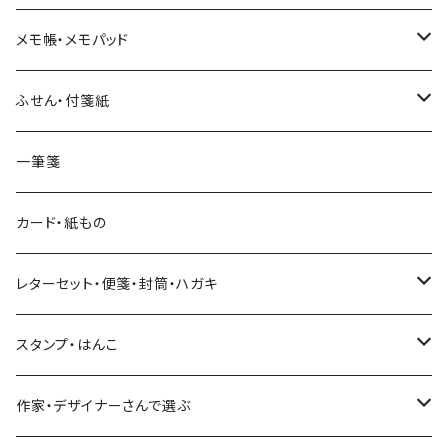
和紙
Hutte paper works （プロペラスタジオ）
フレークシール
メモ帳・メモパッド
透明クリア
パピアプラッツ（作家もの）
ネクタイ
ステッカーシール
ヨハク
ふせん・付箋紙
7mm スリム
ヨハク
マインドウェイブ
透明クリアテープ
立体シール
HUTTE PAPER WORKS
ヨハク
一筆箋
箔押し
BGM
田村美紀
柄・モチーフで選ぶ（マステ）
表現社（作家もの）
HUTTE PAPER WORKS
カード・紙もの
Hutte paper works
ネクタイ
いちご・ストロベリー
マインドウェイブ
星燈社
古川紙工
レターセット・便箋・封筒・ハガキ
古川紙工
フルーツ・野菜
水縞
古川紙工
表現社（作家もの）
古川紙工
スタンプ・はんこ
食べ物・フード・スイーツ
大枝活版室
大枝活版室
ロール付箋
表現社（作家もの）
Hutte paper works
作家・デザイナーさんで選ぶ