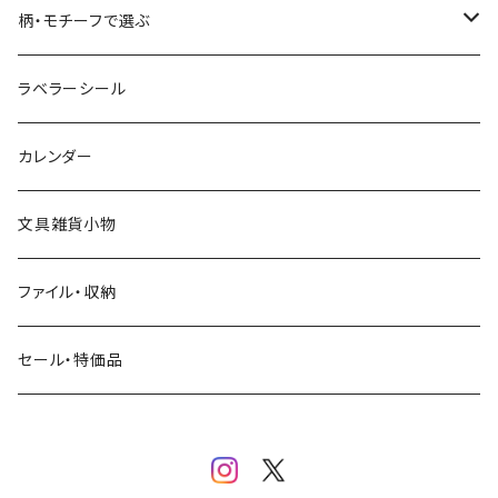
コーヒー
星燈社
ヨハク
ネクタイ
柄・モチーフで選ぶ
クリームソーダ
ミナペルホネン
Hutte paper works
フルーツ
ラベラーシール
飲み物
BGM
ヨハク
食べ物・フード・スイーツ
カレンダー
ミモザ
eric
eric
パン・ブレッド
文具雑貨小物
お花・フラワー・グリーン・植物
SAIEN
浅野みどり
カフェ
ファイル・収納
ネコ・ねこちゃん
田村美紀
パピアプラッツ（作家もの）
西淑
コーヒー・飲み物・クリームソーダ
セール・特価品
イヌ・ワンちゃん
ムーミン
布川愛子（AikoFukawa）
お花・フラワー・グリーン
うさぎ・トリ・その他 動物・生き物
リサラーソン
日下明
ネコ・ねこちゃん