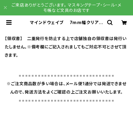
ご来店ありがとうございます。 マスキングテープ・シール・メ
モ帳など文具のお店です
マインドウェイブ 7mm幅クリアテ
ープ 95640 pop color ねこ ネコ
猫 | 文具雑貨 RAIN DROPS BA
SE店
【領収書】 二重発行を防止する上で店舗独自の領収書は発行い
たしません。※備考欄にご記入されましてもご対応不可とさせて頂
きます。
==============================
※ご注文商品数が多い場合は、メール便1通分では発送できませ
んので、発送方法をよくご確認の上ご注文お願いいたします。
==============================