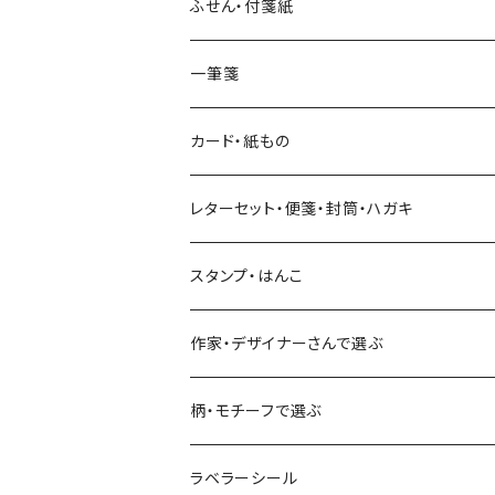
パピアプラッツ（作家もの）
ネクタイ
ステッカーシール
ヨハク
ふせん・付箋紙
7mm スリム
ヨハク
マインドウェイブ
透明クリアテープ
立体シール
HUTTE PAPER WORKS
ヨハク
一筆箋
箔押し
BGM
田村美紀
柄・モチーフで選ぶ（マステ）
表現社（作家もの）
HUTTE PAPER WORKS
カード・紙もの
Hutte paper works
ネクタイ
いちご・ストロベリー
マインドウェイブ
星燈社
古川紙工
レターセット・便箋・封筒・ハガキ
古川紙工
フルーツ・野菜
水縞
古川紙工
表現社（作家もの）
古川紙工
スタンプ・はんこ
食べ物・フード・スイーツ
大枝活版室
大枝活版室
ロール付箋
表現社（作家もの）
Hutte paper works
作家・デザイナーさんで選ぶ
コーヒー
星燈社
ヨハク
ネクタイ
柄・モチーフで選ぶ
クリームソーダ
ミナペルホネン
Hutte paper works
フルーツ
ラベラーシール