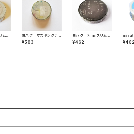
リムマ
ヨハク マスキングテ
ヨハク 7mmスリムマ
mizu
 シズカ
ープ アキノソラ Y-0
スキングテープ ベー
att
¥583
¥462
¥46
54
シック L-001
プ う