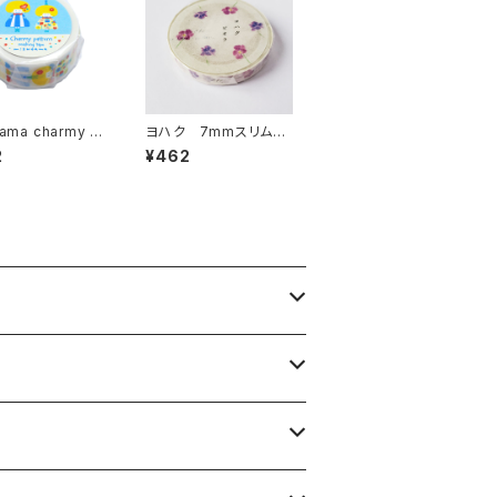
tama charmy p
ヨハク 7mmスリムマ
ernマスキングテー
スキングテープ ビオ
2
¥462
きうきちゃん
ラ L-004