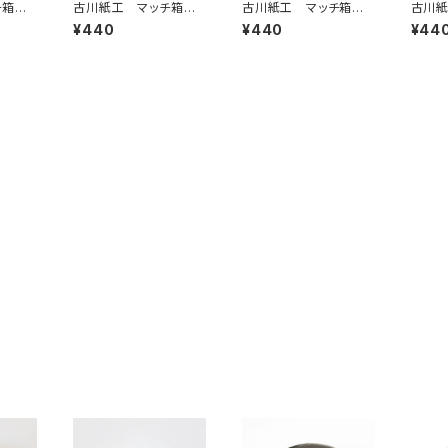
チ箱メ
古川紙工 マッチ箱メ
古川紙工 マッチ箱メ
古川紙
しっ
モ バーバー羊毛館
モ パンダのパンやさ
モ 喫
¥440
¥440
¥44
2
メモ紙LM325
ん メモ紙LM319
モ紙L