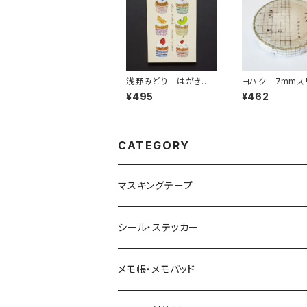
浅野みどり はがき箋1
ヨハク 7mmス
0枚入り three o'clo
スキングテープ
¥495
¥462
ck ポストカード ハ
ナイロ L-013
ガキ グリーティングカ
ード絵葉書
CATEGORY
マスキングテープ
ヨハク
シール・ステッカー
和紙
Hutte paper works （プロペラスタジオ）
フレークシール
メモ帳・メモパッド
透明クリア