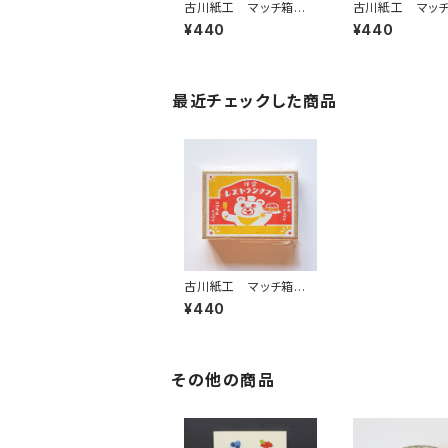
古川紙工 マッチ箱メ
古川紙工 マッ
モ ウサギ浪漫 メモ
モ 喫茶ネコの
¥440
¥440
紙LM326
ぽ メモ紙LM32
最近チェックした商品
古川紙工 マッチ箱メ
モ レストランクマノ
¥440
メモ紙LM324
その他の商品