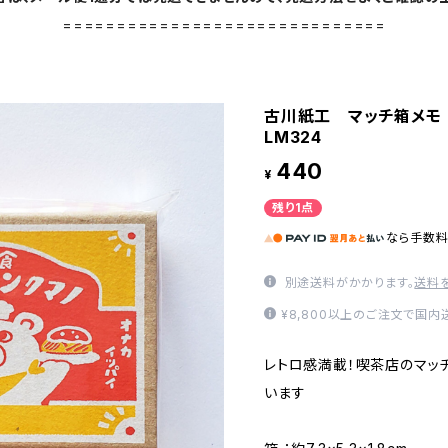
==============================
古川紙工 マッチ箱メモ
LM324
440
¥
残り1点
なら
手数
別途送料がかかります。
送料
¥8,800以上のご注文で国
レトロ感満載！喫茶店のマッ
います