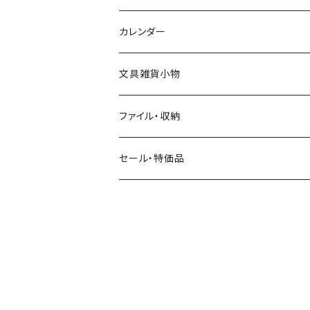
飲み物
BGM
ヨハク
食べ物・フード・スイーツ
カレンダー
ミモザ
eric
eric
パン・ブレッド
文具雑貨小物
お花・フラワー・グリーン・植物
SAIEN
浅野みどり
カフェ
ファイル・収納
ネコ・ねこちゃん
田村美紀
パピアプラッツ（作家もの）
西淑
コーヒー・飲み物・クリームソーダ
セール・特価品
イヌ・ワンちゃん
ムーミン
布川愛子（AikoFukawa）
お花・フラワー・グリーン
うさぎ・トリ・その他 動物・生き物
リサラーソン
日下明
ネコ・ねこちゃん
水玉・ドット
倉敷意匠計画室
なかうちわか
イヌ・ワンちゃん
チェック・格子