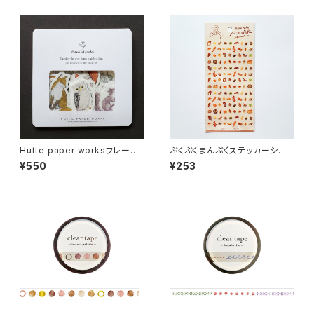
Hutte paper worksフレーク
ぷくぷくまんぷくステッカーシー
シール Autumn Forest2 動
ル 82316 パン
¥550
¥253
物 HS-023