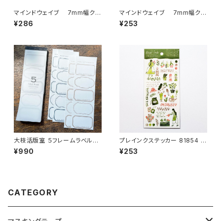
マインドウェイブ 7mm幅クリ
マインドウェイブ 7mm幅クリ
アテープ箔押し 95301 brown
アテープ 95293 handwrite
¥286
¥253
palette
大枝活版室 ５フレームラベルブ
プレインクステッカー 81854 植
ック ブロンズ＆ダークブルーL
物をそだてる グリーン
¥990
¥253
B010
CATEGORY