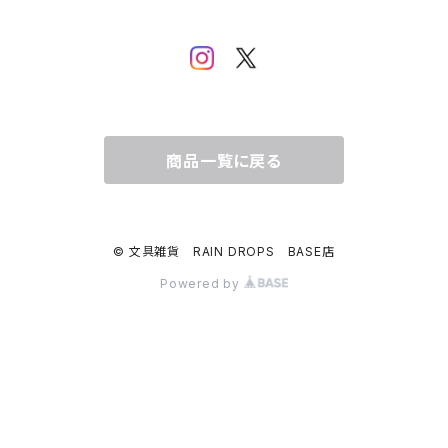
ムーミン
布川愛子（AikoFukawa）
お花・フラワー・グリーン
うさぎ・トリ・その他 動物・生き物
リサラーソン
日下明
ネコ・ねこちゃん
水玉・ドット
倉敷意匠計画室
なかうちわか
イヌ・ワンちゃん
チェック・格子
商品一覧に戻る
表現社
はんこどり
小鳥・バード
ボーダー・シマシマ・ストライプ
© 文具雑貨 RAIN DROPS BASE店
古川紙工
田村美紀
うさぎ
星・空・雲
Powered by
風景・街並み
mtカモイ
mizutama（みずたま）
動物・生き物・海の生き物
英文字・文字・数字・アルファベット
ミナペルホネン
スリムテープ（幅1cm以下）
福岡麻利子
クリスマス
クリスマス
exシリーズ
作家さんで選ぶ（マステ）
admi