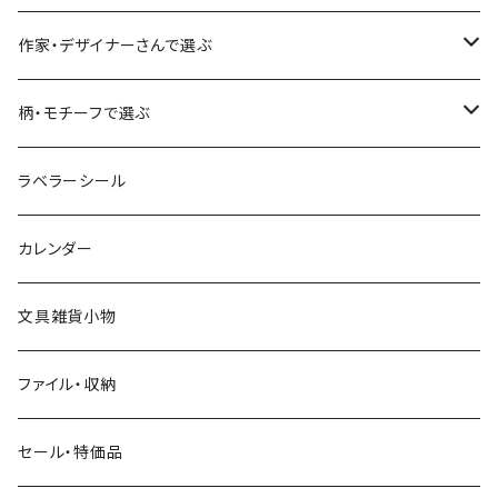
食べ物・フード・スイーツ
大枝活版室
大枝活版室
ロール付箋
表現社（作家もの）
Hutte paper works
作家・デザイナーさんで選ぶ
コーヒー
星燈社
ヨハク
ネクタイ
柄・モチーフで選ぶ
クリームソーダ
ミナペルホネン
Hutte paper works
フルーツ
ラベラーシール
飲み物
BGM
ヨハク
食べ物・フード・スイーツ
カレンダー
ミモザ
eric
eric
パン・ブレッド
文具雑貨小物
お花・フラワー・グリーン・植物
SAIEN
浅野みどり
カフェ
ファイル・収納
ネコ・ねこちゃん
田村美紀
パピアプラッツ（作家もの）
西淑
コーヒー・飲み物・クリームソーダ
セール・特価品
イヌ・ワンちゃん