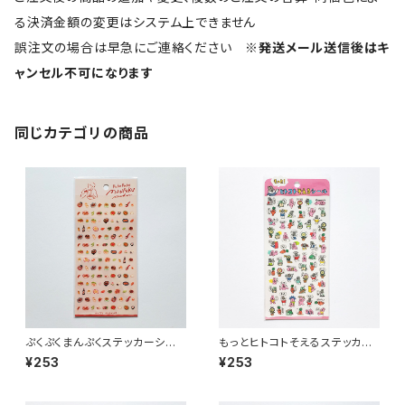
る決済金額の変更はシステム上できません
誤注文の場合は早急にご連絡ください
※発送メール送信後はキ
ャンセル不可になります
同じカテゴリの商品
ぷくぷくまんぷくステッカーシー
もっとヒトコトそえるステッカー
ル 82319 町中華
シール 82793 うさぎたち
¥253
¥253
ピンク