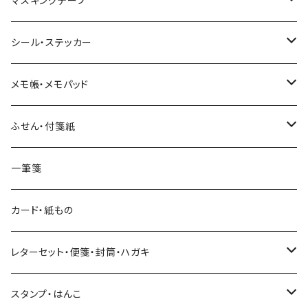
マスキングテープ
ヨハク
シール・ステッカー
和紙
Hutte paper works （プロペラスタジオ）
フレークシール
メモ帳・メモパッド
透明クリア
パピアプラッツ（作家もの）
ネクタイ
ステッカーシール
ヨハク
ふせん・付箋紙
7mm スリム
ヨハク
マインドウェイブ
透明クリアテープ
立体シール
HUTTE PAPER WORKS
ヨハク
一筆箋
箔押し
BGM
田村美紀
柄・モチーフで選ぶ（マステ）
表現社（作家もの）
HUTTE PAPER WORKS
カード・紙もの
Hutte paper works
ネクタイ
いちご・ストロベリー
マインドウェイブ
星燈社
古川紙工
レターセット・便箋・封筒・ハガキ
古川紙工
フルーツ・野菜
水縞
古川紙工
表現社（作家もの）
古川紙工
スタンプ・はんこ