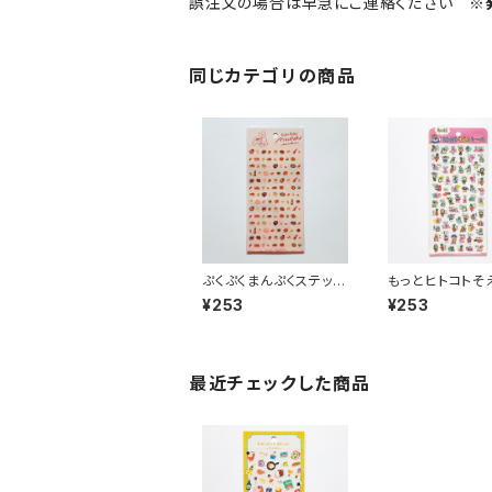
誤注文の場合は早急にご連絡ください
※
同じカテゴリの商品
ぷくぷくまんぷくステッカ
もっとヒトコトそ
ーシール 82319 町中
テッカーシール 8
¥253
¥253
華
うさぎたち ピ
最近チェックした商品