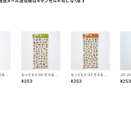
発送メール送信後はキャンセル不可になります
えるス
もっとヒトコトそえるス
もっとヒトコトそえるス
ぷくぷ
2793
テッカーシール 82794
テッカーシール 82792
ーシー
¥253
¥253
¥25
ンク
くまたち グリーン
ねこたち オレンジ