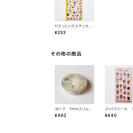
ビビッといろステッカー
シール 82728 たべも
¥253
の イエロー
その他の商品
ヨハク 7mmスリムマ
ぷっくりシール 
スキングテープ アジ
ール クリーム
¥462
¥440
サイ L-006
ダ ドリンク