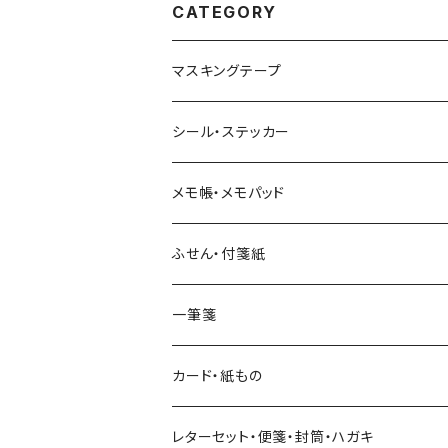
CATEGORY
マスキングテープ
ヨハク
シール・ステッカー
和紙
Hutte paper works （プロペラスタジオ）
フレークシール
メモ帳・メモパッド
透明クリア
パピアプラッツ（作家もの）
ネクタイ
ステッカーシール
ヨハク
ふせん・付箋紙
7mm スリム
ヨハク
マインドウェイブ
透明クリアテープ
立体シール
HUTTE PAPER WORKS
ヨハク
一筆箋
箔押し
BGM
田村美紀
柄・モチーフで選ぶ（マステ）
表現社（作家もの）
HUTTE PAPER WORKS
カード・紙もの
Hutte paper works
ネクタイ
いちご・ストロベリー
マインドウェイブ
星燈社
古川紙工
レターセット・便箋・封筒・ハガキ