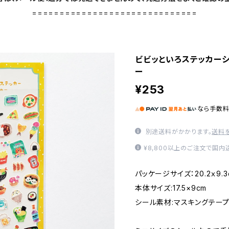
==============================
ビビッといろステッカーシ
ー
¥253
なら
手数
別途送料がかかります。
送料
¥8,800以上のご注文で国
パッケージサイズ：20.2ｘ9.3
本体サイズ:17.5×9cm
シール素材:マスキングテー