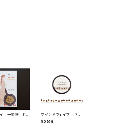
イ 一筆箋 PA
マインドウェイブ 7m
 縦
m幅クリアテープ箔押し
5
¥286
95298 coffee bean
sコーヒー豆