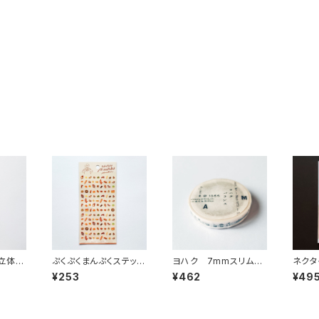
立体シ
ぷくぷくまんぷくステッカ
ヨハク 7mmスリムマ
ネクタ
ソー
ーシール 82316 パン
スキングテープ バラン
STA
¥253
¥462
¥49
ス L-009