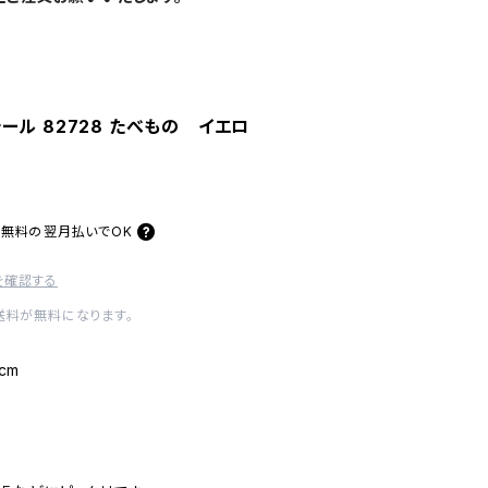
ール 82728 たべもの イエロ
料無料の
翌月払いでOK
を確認する
内送料が無料になります。
cm
プ