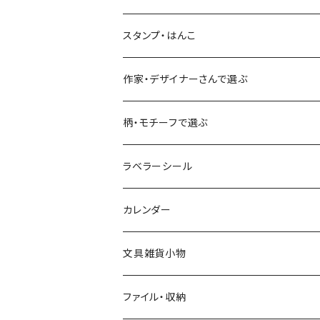
古川紙工
フルーツ・野菜
水縞
古川紙工
表現社（作家もの）
古川紙工
スタンプ・はんこ
食べ物・フード・スイーツ
大枝活版室
大枝活版室
ロール付箋
表現社（作家もの）
Hutte paper works
作家・デザイナーさんで選ぶ
コーヒー
星燈社
ヨハク
ネクタイ
柄・モチーフで選ぶ
クリームソーダ
ミナペルホネン
Hutte paper works
フルーツ
ラベラーシール
飲み物
BGM
ヨハク
食べ物・フード・スイーツ
カレンダー
ミモザ
eric
eric
パン・ブレッド
文具雑貨小物
お花・フラワー・グリーン・植物
SAIEN
浅野みどり
カフェ
ファイル・収納
ネコ・ねこちゃん