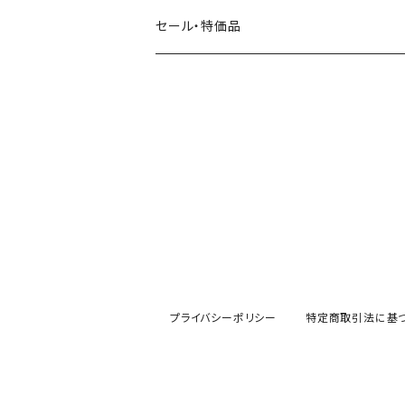
田村美紀
パピアプラッツ（作家もの）
西淑
コーヒー・飲み物・クリームソーダ
セール・特価品
イヌ・ワンちゃん
ムーミン
布川愛子（AikoFukawa）
お花・フラワー・グリーン
うさぎ・トリ・その他 動物・生き物
リサラーソン
日下明
ネコ・ねこちゃん
水玉・ドット
倉敷意匠計画室
なかうちわか
イヌ・ワンちゃん
チェック・格子
表現社
はんこどり
小鳥・バード
ボーダー・シマシマ・ストライプ
古川紙工
田村美紀
うさぎ
星・空・雲
プライバシーポリシー
特定商取引法に基
風景・街並み
mtカモイ
mizutama（みずたま）
動物・生き物・海の生き物