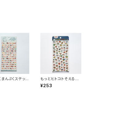
くまんぷくステッカ
もっとヒトコトそえるス
ル 82318 寿司
テッカーシール 82789
3
¥253
いぬたち ネイビー