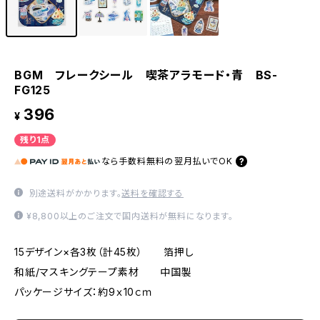
BGM フレークシール 喫茶アラモード・青 BS-
FG125
396
¥
残り1点
なら
手数料無料の
翌月払いでOK
別途送料がかかります。
送料を確認する
¥8,800以上のご注文で国内送料が無料になります。
15デザイン×各3枚（計45枚） 箔押し
和紙/マスキングテープ素材 中国製
パッケージサイズ：約9ｘ10ｃｍ