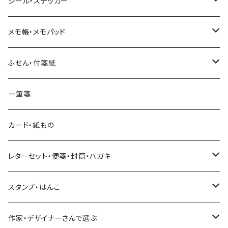
ヨハク
シール・ステッカー
和紙
Hutte paper works （プロペラスタジオ）
フレークシール
メモ帳・メモパッド
透明クリア
パピアプラッツ（作家もの）
ネクタイ
ステッカーシール
ヨハク
ふせん・付箋紙
7mm スリム
ヨハク
マインドウェイブ
透明クリアテープ
立体シール
HUTTE PAPER WORKS
ヨハク
一筆箋
箔押し
BGM
田村美紀
柄・モチーフで選ぶ（マステ）
表現社（作家もの）
HUTTE PAPER WORKS
カード・紙もの
Hutte paper works
ネクタイ
いちご・ストロベリー
マインドウェイブ
星燈社
古川紙工
レターセット・便箋・封筒・ハガキ
古川紙工
フルーツ・野菜
水縞
古川紙工
表現社（作家もの）
古川紙工
スタンプ・はんこ
食べ物・フード・スイーツ
大枝活版室
大枝活版室
ロール付箋
表現社（作家もの）
Hutte paper works
作家・デザイナーさんで選ぶ