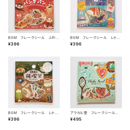
BGM フレークシール ふわふ
BGM フレークシール レトロ
わanimals・パンダパン
散策・銭湯
¥396
¥396
BGM フレークシール レトロ
アラカル堂 フレークシール j
散策・純喫茶
ewelryジュエリー 53-078
¥396
¥495