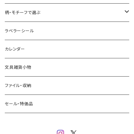
コーヒー
星燈社
ヨハク
ネクタイ
柄・モチーフで選ぶ
クリームソーダ
ミナペルホネン
Hutte paper works
フルーツ
ラベラーシール
飲み物
BGM
ヨハク
食べ物・フード・スイーツ
カレンダー
ミモザ
eric
eric
パン・ブレッド
文具雑貨小物
お花・フラワー・グリーン・植物
SAIEN
浅野みどり
カフェ
ファイル・収納
ネコ・ねこちゃん
田村美紀
パピアプラッツ（作家もの）
西淑
コーヒー・飲み物・クリームソーダ
セール・特価品
イヌ・ワンちゃん
ムーミン
布川愛子（AikoFukawa）
お花・フラワー・グリーン
うさぎ・トリ・その他 動物・生き物