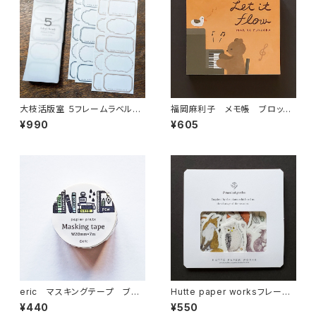
大枝活版室 ５フレームラベルブ
福岡麻利子 メモ帳 ブロック
ック ブロンズ＆ダークブルーL
メモ Let it flow くまピアノ
¥990
¥605
B010
eric マスキングテープ ブッ
Hutte paper worksフレーク
クシェルフ 37-634
シール Autumn Forest2 動
¥440
¥550
物 HS-023