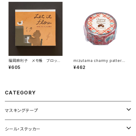
福岡麻利子 メモ帳 ブロック
mizutama charmy pattern
メモ Let it flow くまピアノ
マスキングテープ ショートケー
¥605
¥462
キパターン
CATEGORY
マスキングテープ
ヨハク
シール・ステッカー