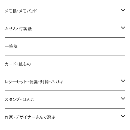
和紙
Hutte paper works （プロペラスタジオ）
フレークシール
メモ帳・メモパッド
透明クリア
パピアプラッツ（作家もの）
ネクタイ
ステッカーシール
ヨハク
ふせん・付箋紙
7mm スリム
ヨハク
マインドウェイブ
透明クリアテープ
立体シール
HUTTE PAPER WORKS
ヨハク
一筆箋
箔押し
BGM
田村美紀
柄・モチーフで選ぶ（マステ）
表現社（作家もの）
HUTTE PAPER WORKS
カード・紙もの
Hutte paper works
ネクタイ
いちご・ストロベリー
マインドウェイブ
星燈社
古川紙工
レターセット・便箋・封筒・ハガキ
古川紙工
フルーツ・野菜
水縞
古川紙工
表現社（作家もの）
古川紙工
スタンプ・はんこ
食べ物・フード・スイーツ
大枝活版室
大枝活版室
ロール付箋
表現社（作家もの）
Hutte paper works
作家・デザイナーさんで選ぶ