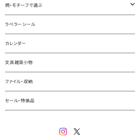
コーヒー
星燈社
ヨハク
ネクタイ
柄・モチーフで選ぶ
クリームソーダ
ミナペルホネン
Hutte paper works
フルーツ
ラベラーシール
飲み物
BGM
ヨハク
食べ物・フード・スイーツ
カレンダー
ミモザ
eric
eric
パン・ブレッド
文具雑貨小物
お花・フラワー・グリーン・植物
SAIEN
浅野みどり
カフェ
ファイル・収納
ネコ・ねこちゃん
田村美紀
パピアプラッツ（作家もの）
西淑
コーヒー・飲み物・クリームソーダ
セール・特価品
イヌ・ワンちゃん
ムーミン
布川愛子（AikoFukawa）
お花・フラワー・グリーン
うさぎ・トリ・その他 動物・生き物
リサラーソン
日下明
ネコ・ねこちゃん