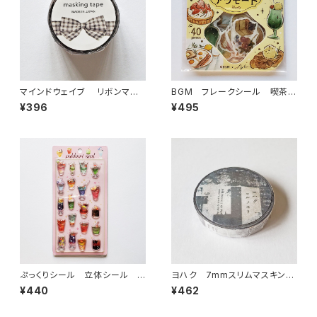
マインドウェイブ リボンマス
BGM フレークシール 喫茶ア
キングテープ ダイカット95585
ラモード・ひとやすみ甘時間 イ
¥396
¥495
ギンガムチェック グレー
エロー
ぷっくりシール 立体シール ク
ヨハク 7mmスリムマスキング
リームソーダ ドリンク
テープ ヨルノモリ L-018
¥440
¥462