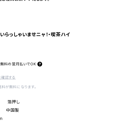
いらっしゃいませニャ！・喫茶ハイ
料無料の
翌月払いでOK
を確認する
内送料が無料になります。
枚） 箔押し
材 中国製
ｍ