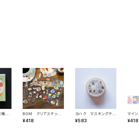
メモ帳
BGM クリアステッカ
ヨハク マスキングテ
マイン
et l
ーシール IRIDE・喫茶ア
ープ エゾリス Y-19
明クリ
¥418
¥583
¥418
キ
ラモード 3枚入り
0
リル ス
ght 