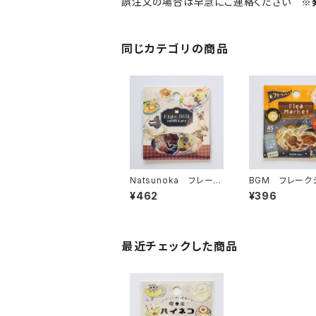
誤注文の場合は早急にご連絡ください
※
同じカテゴリの商品
Natsunoka フレーク
BGM フレーク
シール 猫喫茶 53-0
ル レトロ散策・
¥462
¥396
76
フリーマーケット
最近チェックした商品