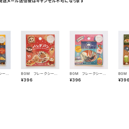
発送メール送信後はキャンセル不可になります
シー
BGM フレークシー
BGM フレークシー
BGM
蚤の市
ル ふわふわanimals・
ル レトロ散策・銭湯
ル レ
¥396
¥396
¥39
パンダパン