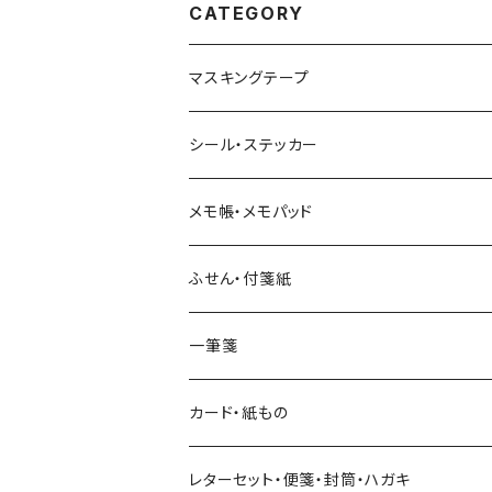
CATEGORY
マスキングテープ
ヨハク
シール・ステッカー
和紙
Hutte paper works （プロペラスタジオ）
フレークシール
メモ帳・メモパッド
透明クリア
パピアプラッツ（作家もの）
ネクタイ
ステッカーシール
ヨハク
ふせん・付箋紙
7mm スリム
ヨハク
マインドウェイブ
透明クリアテープ
立体シール
HUTTE PAPER WORKS
ヨハク
一筆箋
箔押し
BGM
田村美紀
柄・モチーフで選ぶ（マステ）
表現社（作家もの）
HUTTE PAPER WORKS
カード・紙もの
Hutte paper works
ネクタイ
いちご・ストロベリー
マインドウェイブ
星燈社
古川紙工
レターセット・便箋・封筒・ハガキ