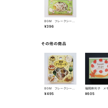
BGM フレークシー
ル いらっしゃいませニ
¥396
ャ！・喫茶ハイネコ
その他の商品
BGM フレークシー
福岡麻利子 
ル 喫茶アラモード・ひ
ブロックメモ Swe
¥495
¥605
とやすみ甘時間 イエ
ife ホールケー
ロー