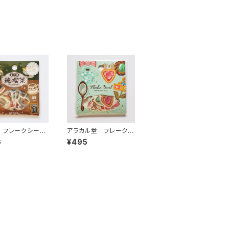
 フレークシー
アラカル堂 フレークシ
トロ散策・純喫茶
ール jewelryジュエ
6
¥495
リー 53-078