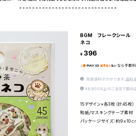
==============================
BGM フレークシール 
ネコ
396
¥
なら
手数
別途送料がかかります。
送料
¥8,800以上のご注文で国
15デザイン×各3枚（計45
和紙/マスキングテープ素
パッケージサイズ：約9ｘ10ｃ