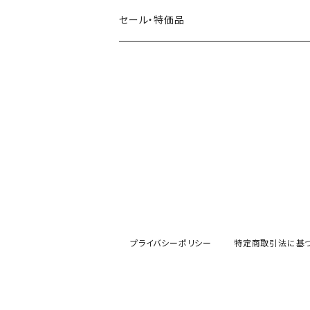
田村美紀
パピアプラッツ（作家もの）
西淑
コーヒー・飲み物・クリームソーダ
セール・特価品
イヌ・ワンちゃん
ムーミン
布川愛子（AikoFukawa）
お花・フラワー・グリーン
うさぎ・トリ・その他 動物・生き物
リサラーソン
日下明
ネコ・ねこちゃん
水玉・ドット
倉敷意匠計画室
なかうちわか
イヌ・ワンちゃん
チェック・格子
表現社
はんこどり
小鳥・バード
ボーダー・シマシマ・ストライプ
古川紙工
田村美紀
うさぎ
星・空・雲
プライバシーポリシー
特定商取引法に基
風景・街並み
mtカモイ
mizutama（みずたま）
動物・生き物・海の生き物