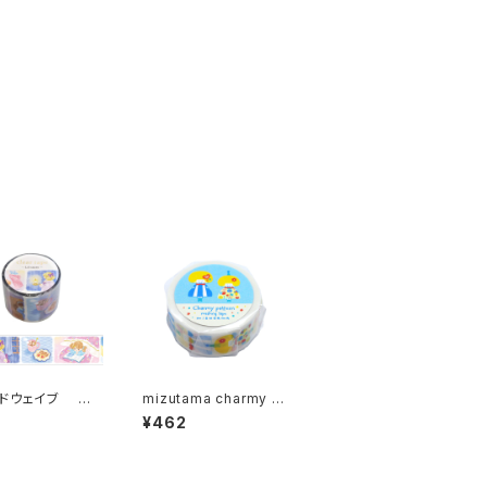
ドウェイブ 透
mizutama charmy p
アテープ95694
atternマスキングテー
¥462
トーリー midni
プ うきうきちゃん
scene 30mm