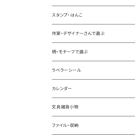
古川紙工
フルーツ・野菜
水縞
古川紙工
表現社（作家もの）
古川紙工
スタンプ・はんこ
食べ物・フード・スイーツ
大枝活版室
大枝活版室
ロール付箋
表現社（作家もの）
Hutte paper works
作家・デザイナーさんで選ぶ
コーヒー
星燈社
ヨハク
ネクタイ
柄・モチーフで選ぶ
クリームソーダ
ミナペルホネン
Hutte paper works
フルーツ
ラベラーシール
飲み物
BGM
ヨハク
食べ物・フード・スイーツ
カレンダー
ミモザ
eric
eric
パン・ブレッド
文具雑貨小物
お花・フラワー・グリーン・植物
SAIEN
浅野みどり
カフェ
ファイル・収納
ネコ・ねこちゃん