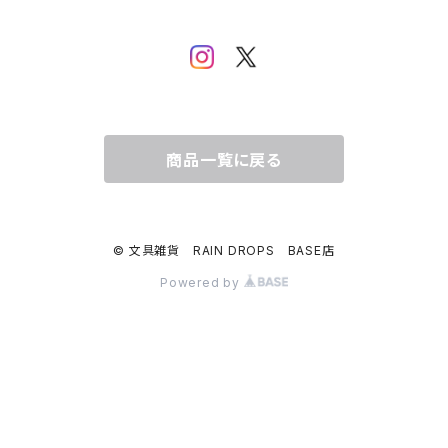
ムーミン
布川愛子（AikoFukawa）
お花・フラワー・グリーン
うさぎ・トリ・その他 動物・生き物
リサラーソン
日下明
ネコ・ねこちゃん
水玉・ドット
倉敷意匠計画室
なかうちわか
イヌ・ワンちゃん
チェック・格子
商品一覧に戻る
表現社
はんこどり
小鳥・バード
ボーダー・シマシマ・ストライプ
© 文具雑貨 RAIN DROPS BASE店
古川紙工
田村美紀
うさぎ
星・空・雲
Powered by
風景・街並み
mtカモイ
mizutama（みずたま）
動物・生き物・海の生き物
英文字・文字・数字・アルファベット
ミナペルホネン
スリムテープ（幅1cm以下）
福岡麻利子
クリスマス
クリスマス
exシリーズ
作家さんで選ぶ（マステ）
admi