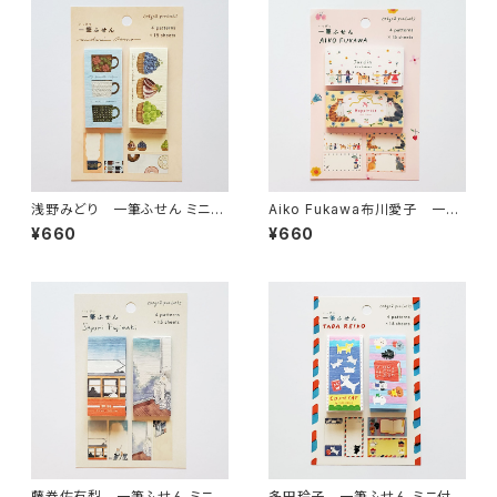
浅野みどり 一筆ふせん ミニ付
Aiko Fukawa布川愛子 一筆
箋セット MY FAVORITE MU
ふせん ミニ付箋セット Jardi
¥660
¥660
GS・three o'clock
n・Happiness
藤巻佐有梨 一筆ふせん ミニ付
多田玲子 一筆ふせん ミニ付箋