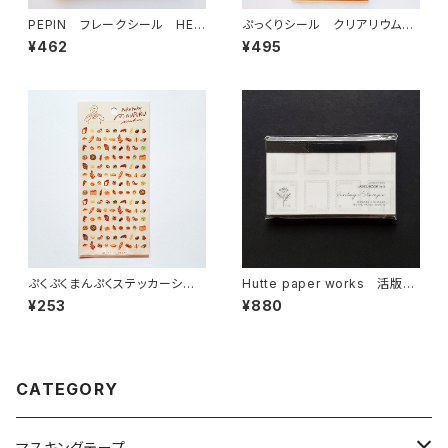
PEPIN フレークシール HEL
ぷっくりシール クリアリウムシ
LO,BEAR！ レッド 53-071
ール cookie クッキー
¥462
¥495
ぷくぷくまんぷくステッカーシー
Hutte paper works 活版印
ル 82316 パン
刷のラベルブックメモ ミニ切手
¥253
¥880
フレームHLB-904
CATEGORY
マスキングテープ