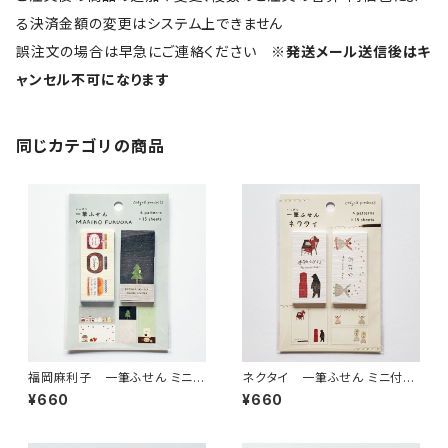
る決済金額の変更はシステム上できません
誤注文の場合は早急にご連絡ください
※発送メール送信後はキ
ャンセル不可になります
同じカテゴリの商品
福岡麻利子 一筆ふせん ミニ付
ネクタイ 一筆ふせん ミニ付箋
箋セット JAR・ほしくま
セット 手紙をかくよ・おはな
¥660
¥660