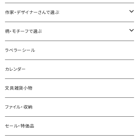
食べ物・フード・スイーツ
大枝活版室
大枝活版室
ロール付箋
表現社（作家もの）
Hutte paper works
作家・デザイナーさんで選ぶ
コーヒー
星燈社
ヨハク
ネクタイ
柄・モチーフで選ぶ
クリームソーダ
ミナペルホネン
Hutte paper works
フルーツ
ラベラーシール
飲み物
BGM
ヨハク
食べ物・フード・スイーツ
カレンダー
ミモザ
eric
eric
パン・ブレッド
文具雑貨小物
お花・フラワー・グリーン・植物
SAIEN
浅野みどり
カフェ
ファイル・収納
ネコ・ねこちゃん
田村美紀
パピアプラッツ（作家もの）
西淑
コーヒー・飲み物・クリームソーダ
セール・特価品
イヌ・ワンちゃん