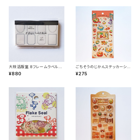
大枝活版室 8フレームラベルブ
ごちそうのじかんステッカーシー
ック ブラック LB020
ル 82927 夕食 ねこ
¥880
¥275