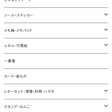
ヨハク
シール・ステッカー
和紙
Hutte paper works （プロペラスタジオ）
フレークシール
メモ帳・メモパッド
透明クリア
パピアプラッツ（作家もの）
ネクタイ
ステッカーシール
ヨハク
ふせん・付箋紙
7mm スリム
ヨハク
マインドウェイブ
透明クリアテープ
立体シール
HUTTE PAPER WORKS
ヨハク
一筆箋
箔押し
BGM
田村美紀
柄・モチーフで選ぶ（マステ）
表現社（作家もの）
HUTTE PAPER WORKS
カード・紙もの
Hutte paper works
ネクタイ
いちご・ストロベリー
マインドウェイブ
星燈社
古川紙工
レターセット・便箋・封筒・ハガキ
古川紙工
フルーツ・野菜
水縞
古川紙工
表現社（作家もの）
古川紙工
スタンプ・はんこ