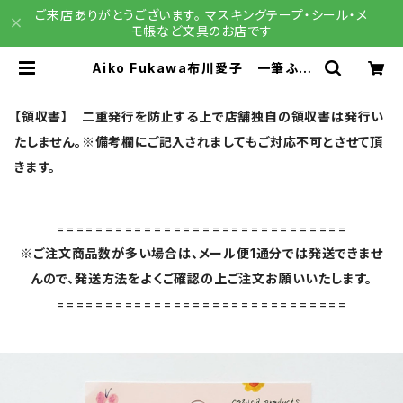
ご来店ありがとうございます。 マスキングテープ・シール・メ
モ帳など文具のお店です
Aiko Fukawa布川愛子 一筆ふせ
ん ミニ付箋セット Jardin・Happi
ness | 文具雑貨 RAIN DROPS
BASE店
【領収書】 二重発行を防止する上で店舗独自の領収書は発行い
たしません。※備考欄にご記入されましてもご対応不可とさせて頂
きます。
==============================
※ご注文商品数が多い場合は、メール便1通分では発送できませ
んので、発送方法をよくご確認の上ご注文お願いいたします。
==============================