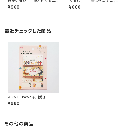
藤巻佐有梨 一筆ふせん ミニ付
多田玲子 一筆ふせん ミニ付箋
箋セット 旅路・生活
セット CAT・ DOGS
¥660
¥660
最近チェックした商品
Aiko Fukawa布川愛子 一筆
ふせん ミニ付箋セット Jardi
¥660
n・Happiness
その他の商品