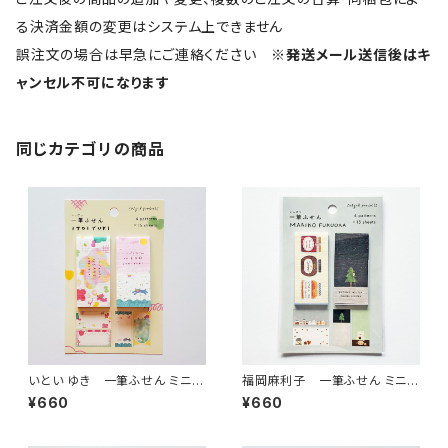
る決済金額の変更はシステム上できません
誤注文の場合は早急にご連絡ください
※発送メール送信後はキ
ャンセル不可になります
同じカテゴリの商品
いとい ゆき 一筆ふせん ミニ付
福岡麻利子 一筆ふせん ミニ付
箋セット USAGI・NEKO
箋セット JAR・ほしくま
¥660
¥660