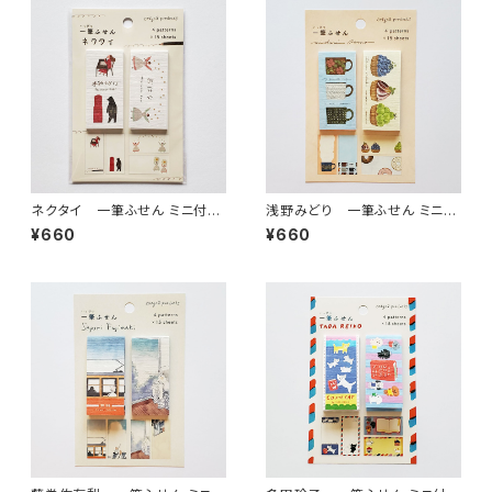
ネクタイ 一筆ふせん ミニ付箋
浅野みどり 一筆ふせん ミニ付
セット 手紙をかくよ・おはな
箋セット MY FAVORITE MU
¥660
¥660
GS・three o'clock