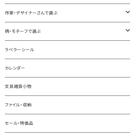
食べ物・フード・スイーツ
大枝活版室
大枝活版室
ロール付箋
表現社（作家もの）
Hutte paper works
作家・デザイナーさんで選ぶ
コーヒー
星燈社
ヨハク
ネクタイ
柄・モチーフで選ぶ
クリームソーダ
ミナペルホネン
Hutte paper works
フルーツ
ラベラーシール
飲み物
BGM
ヨハク
食べ物・フード・スイーツ
カレンダー
ミモザ
eric
eric
パン・ブレッド
文具雑貨小物
お花・フラワー・グリーン・植物
SAIEN
浅野みどり
カフェ
ファイル・収納
ネコ・ねこちゃん
田村美紀
パピアプラッツ（作家もの）
西淑
コーヒー・飲み物・クリームソーダ
セール・特価品
イヌ・ワンちゃん