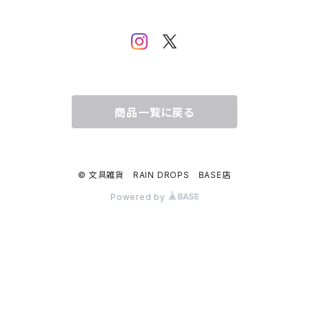
ムーミン
布川愛子（AikoFukawa）
お花・フラワー・グリーン
うさぎ・トリ・その他 動物・生き物
リサラーソン
日下明
ネコ・ねこちゃん
水玉・ドット
倉敷意匠計画室
なかうちわか
イヌ・ワンちゃん
チェック・格子
商品一覧に戻る
表現社
はんこどり
小鳥・バード
ボーダー・シマシマ・ストライプ
© 文具雑貨 RAIN DROPS BASE店
古川紙工
田村美紀
うさぎ
星・空・雲
Powered by
風景・街並み
mtカモイ
mizutama（みずたま）
動物・生き物・海の生き物
英文字・文字・数字・アルファベット
ミナペルホネン
スリムテープ（幅1cm以下）
福岡麻利子
クリスマス
クリスマス
exシリーズ
作家さんで選ぶ（マステ）
admi