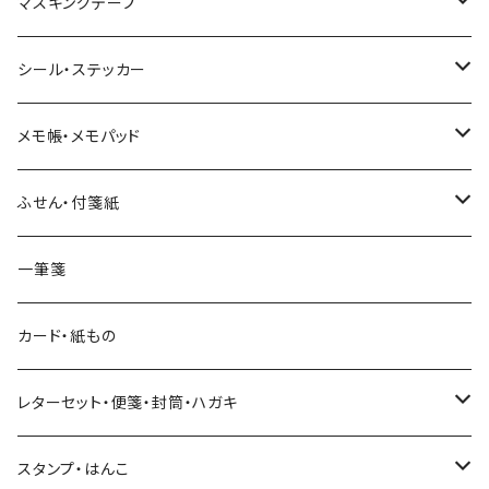
マスキングテープ
ヨハク
シール・ステッカー
和紙
Hutte paper works （プロペラスタジオ）
フレークシール
メモ帳・メモパッド
透明クリア
パピアプラッツ（作家もの）
ネクタイ
ステッカーシール
ヨハク
ふせん・付箋紙
7mm スリム
ヨハク
マインドウェイブ
透明クリアテープ
立体シール
HUTTE PAPER WORKS
ヨハク
一筆箋
箔押し
BGM
田村美紀
柄・モチーフで選ぶ（マステ）
表現社（作家もの）
HUTTE PAPER WORKS
カード・紙もの
Hutte paper works
ネクタイ
いちご・ストロベリー
マインドウェイブ
星燈社
古川紙工
レターセット・便箋・封筒・ハガキ
古川紙工
フルーツ・野菜
水縞
古川紙工
表現社（作家もの）
古川紙工
スタンプ・はんこ