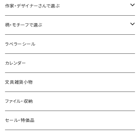
食べ物・フード・スイーツ
大枝活版室
大枝活版室
ロール付箋
表現社（作家もの）
Hutte paper works
作家・デザイナーさんで選ぶ
コーヒー
星燈社
ヨハク
ネクタイ
柄・モチーフで選ぶ
クリームソーダ
ミナペルホネン
Hutte paper works
フルーツ
ラベラーシール
飲み物
BGM
ヨハク
食べ物・フード・スイーツ
カレンダー
ミモザ
eric
eric
パン・ブレッド
文具雑貨小物
お花・フラワー・グリーン・植物
SAIEN
浅野みどり
カフェ
ファイル・収納
ネコ・ねこちゃん
田村美紀
パピアプラッツ（作家もの）
西淑
コーヒー・飲み物・クリームソーダ
セール・特価品
イヌ・ワンちゃん
ムーミン
布川愛子（AikoFukawa）
お花・フラワー・グリーン