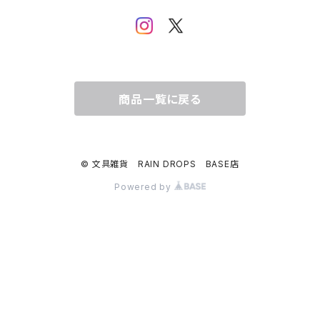
うさぎ・トリ・その他 動物・生き物
リサラーソン
日下明
ネコ・ねこちゃん
水玉・ドット
倉敷意匠計画室
なかうちわか
イヌ・ワンちゃん
チェック・格子
商品一覧に戻る
表現社
はんこどり
小鳥・バード
ボーダー・シマシマ・ストライプ
© 文具雑貨 RAIN DROPS BASE店
古川紙工
田村美紀
うさぎ
星・空・雲
Powered by
風景・街並み
mtカモイ
mizutama（みずたま）
動物・生き物・海の生き物
英文字・文字・数字・アルファベット
ミナペルホネン
スリムテープ（幅1cm以下）
福岡麻利子
クリスマス
クリスマス
exシリーズ
作家さんで選ぶ（マステ）
admi