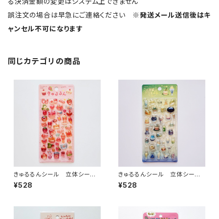
る決済金額の変更はシステム上できません
誤注文の場合は早急にご連絡ください
※発送メール送信後はキ
ャンセル不可になります
同じカテゴリの商品
きゅるるんシール 立体シー
きゅるるんシール 立体シー
ル いちごsweets
ル 喫茶アラモード・マジック
¥528
¥528