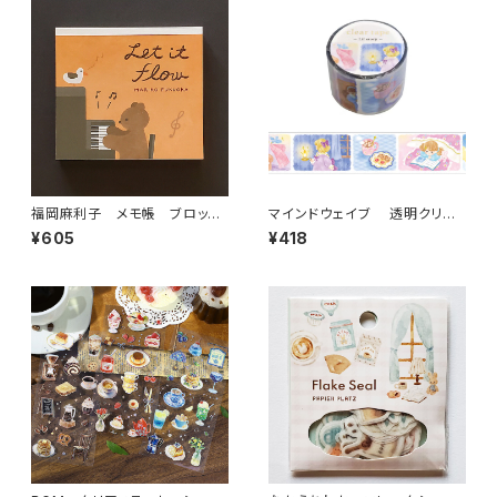
福岡麻利子 メモ帳 ブロック
マインドウェイブ 透明クリア
メモ Let it flow くまピアノ
テープ95694 リル ストーリー
¥605
¥418
midnight scene 30mm