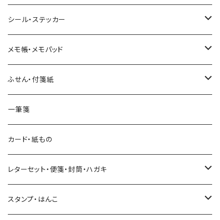
ヨハク
シール・ステッカー
和紙
Hutte paper works （プロペラスタジオ）
フレークシール
メモ帳・メモパッド
透明クリア
パピアプラッツ（作家もの）
ネクタイ
ステッカーシール
ヨハク
ふせん・付箋紙
7mm スリム
ヨハク
マインドウェイブ
透明クリアテープ
立体シール
HUTTE PAPER WORKS
ヨハク
一筆箋
箔押し
BGM
田村美紀
柄・モチーフで選ぶ（マステ）
表現社（作家もの）
HUTTE PAPER WORKS
カード・紙もの
Hutte paper works
ネクタイ
いちご・ストロベリー
マインドウェイブ
星燈社
古川紙工
レターセット・便箋・封筒・ハガキ
古川紙工
フルーツ・野菜
水縞
古川紙工
表現社（作家もの）
古川紙工
スタンプ・はんこ