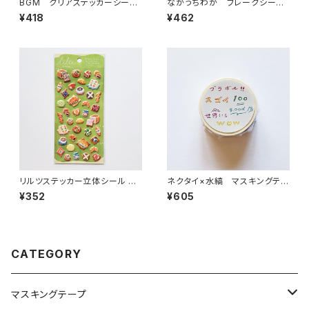
BGM クリアステッカーシール
なかうちわか フレークシー
IRIDE・喫茶アラモード 3枚入
ル うさぎさんと珈琲
¥418
¥462
り
リルツステッカー立体シール 82
ネクタイ×水縞 マスキングテー
586 ブレッド パン
プ 盛り上げワード 文字
¥352
¥605
CATEGORY
マスキングテープ