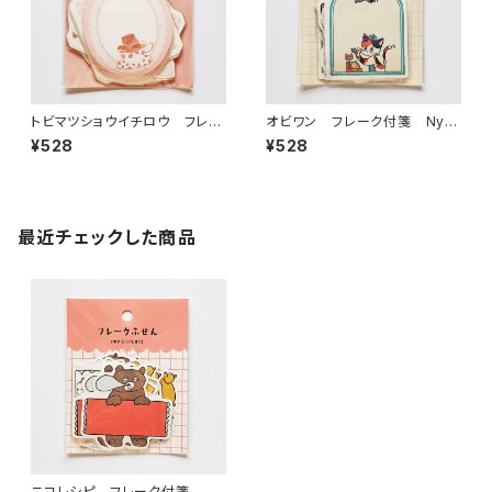
トビマツショウイチロウ フレー
オビワン フレーク付箋 Nya
ク付箋 pink favorite ピン
nNyan MART - Wednesday
¥528
¥528
ク60-022
シールふせん紙 60-029
最近チェックした商品
ニコレシピ フレーク付箋 ク