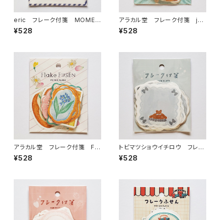
eric フレーク付箋 MOMEN
アラカル堂 フレーク付箋 je
T LOG飛行機 60-011
welry シールふせん紙 60-
¥528
¥528
028
アラカル堂 フレーク付箋 Fle
トビマツショウイチロウ フレー
ur et Sweets - Le Jardin
ク付箋 blue favorite ブル
¥528
¥528
シールふせん紙 60-027
ー60-021