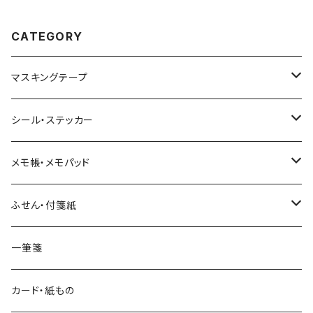
CATEGORY
マスキングテープ
ヨハク
シール・ステッカー
和紙
Hutte paper works （プロペラスタジオ）
フレークシール
メモ帳・メモパッド
透明クリア
パピアプラッツ（作家もの）
ネクタイ
ステッカーシール
ヨハク
ふせん・付箋紙
7mm スリム
ヨハク
マインドウェイブ
透明クリアテープ
立体シール
HUTTE PAPER WORKS
ヨハク
一筆箋
箔押し
BGM
田村美紀
柄・モチーフで選ぶ（マステ）
表現社（作家もの）
HUTTE PAPER WORKS
カード・紙もの