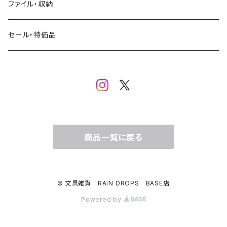
SAIEN
浅野みどり
カフェ
ファイル・収納
ネコ・ねこちゃん
田村美紀
パピアプラッツ（作家もの）
西淑
コーヒー・飲み物・クリームソーダ
セール・特価品
イヌ・ワンちゃん
ムーミン
布川愛子（AikoFukawa）
お花・フラワー・グリーン
うさぎ・トリ・その他 動物・生き物
リサラーソン
日下明
ネコ・ねこちゃん
水玉・ドット
倉敷意匠計画室
なかうちわか
イヌ・ワンちゃん
チェック・格子
商品一覧に戻る
表現社
はんこどり
小鳥・バード
ボーダー・シマシマ・ストライプ
© 文具雑貨 RAIN DROPS BASE店
古川紙工
田村美紀
うさぎ
星・空・雲
Powered by
風景・街並み
mtカモイ
mizutama（みずたま）
動物・生き物・海の生き物