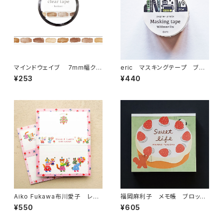
マインドウェイブ 7mm幅クリ
eric マスキングテープ ブッ
アテープ 95409 hokkori ren
クシェルフ 37-634
¥253
¥440
gaレンガ
Aiko Fukawa布川愛子 レタ
福岡麻利子 メモ帳 ブロック
ーセット Bloom & Cuddleピ
メモ Sweet life ホールケ
¥550
¥605
ンク 便箋セット
ーキ