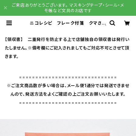
ご来店ありがとうございます。 マスキングテープ・シール・メ
モ帳など文具のお店です
ニコレシピ フレーク付箋 クマさん
だらけ シールふせん紙 60-024 |
文具雑貨 RAIN DROPS BASE
店
【領収書】 二重発行を防止する上で店舗独自の領収書は発行い
たしません。※備考欄にご記入されましてもご対応不可とさせて頂
きます。
==============================
※ご注文商品数が多い場合は、メール便1通分では発送できませ
んので、発送方法をよくご確認の上ご注文お願いいたします。
==============================