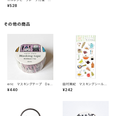
マさんだらけ シールふせん
¥528
紙 60-024
その他の商品
eric マスキングテープ Day
田村美紀 マスキングシールス
s 37-633
テッカー237 kitchen
¥440
¥242