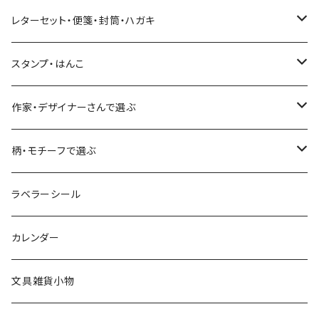
Hutte paper works
ネクタイ
いちご・ストロベリー
マインドウェイブ
星燈社
古川紙工
レターセット・便箋・封筒・ハガキ
古川紙工
フルーツ・野菜
水縞
古川紙工
表現社（作家もの）
古川紙工
スタンプ・はんこ
食べ物・フード・スイーツ
大枝活版室
大枝活版室
ロール付箋
表現社（作家もの）
Hutte paper works
作家・デザイナーさんで選ぶ
コーヒー
星燈社
ヨハク
ネクタイ
柄・モチーフで選ぶ
クリームソーダ
ミナペルホネン
Hutte paper works
フルーツ
ラベラーシール
飲み物
BGM
ヨハク
食べ物・フード・スイーツ
カレンダー
ミモザ
eric
eric
パン・ブレッド
文具雑貨小物
お花・フラワー・グリーン・植物