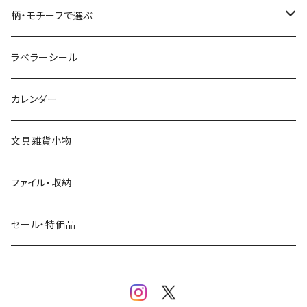
コーヒー
星燈社
ヨハク
ネクタイ
柄・モチーフで選ぶ
クリームソーダ
ミナペルホネン
Hutte paper works
フルーツ
ラベラーシール
飲み物
BGM
ヨハク
食べ物・フード・スイーツ
カレンダー
ミモザ
eric
eric
パン・ブレッド
文具雑貨小物
お花・フラワー・グリーン・植物
SAIEN
浅野みどり
カフェ
ファイル・収納
ネコ・ねこちゃん
田村美紀
パピアプラッツ（作家もの）
西淑
コーヒー・飲み物・クリームソーダ
セール・特価品
イヌ・ワンちゃん
ムーミン
布川愛子（AikoFukawa）
お花・フラワー・グリーン
うさぎ・トリ・その他 動物・生き物