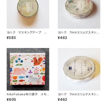
ヨハク マスキングテープ ア
ヨハク 7mmスリムマスキング
キノソラ Y-054
テープ アジサイ L-006
¥583
¥462
AikoFukawa布川愛子 メモ
ヨハク 7mmスリムマスキング
帳 ブロックメモ feel natur
テープ ミュージック L-011
¥605
¥462
e ピンク