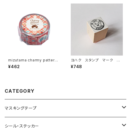
mizutama charmy pattern
ヨハク スタンプ マーク 木
マスキングテープ ショートケー
製はんこ S-046
¥462
¥748
キパターン
CATEGORY
マスキングテープ
ヨハク
シール・ステッカー