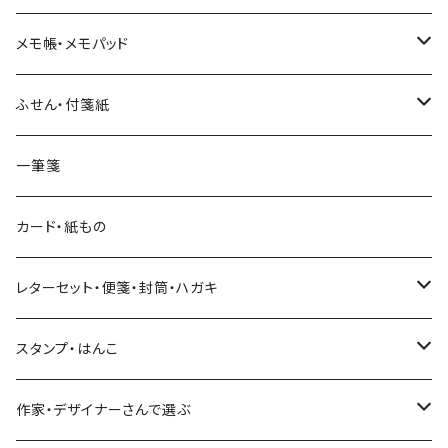
和紙
Hutte paper works （プロペラスタジオ）
フレークシール
メモ帳・メモパッド
透明クリア
パピアプラッツ（作家もの）
ネクタイ
ステッカーシール
ヨハク
ふせん・付箋紙
7mm スリム
ヨハク
マインドウェイブ
透明クリアテープ
立体シール
HUTTE PAPER WORKS
ヨハク
一筆箋
箔押し
BGM
田村美紀
柄・モチーフで選ぶ（マステ）
表現社（作家もの）
HUTTE PAPER WORKS
カード・紙もの
Hutte paper works
ネクタイ
いちご・ストロベリー
マインドウェイブ
星燈社
古川紙工
レターセット・便箋・封筒・ハガキ
古川紙工
フルーツ・野菜
水縞
古川紙工
表現社（作家もの）
古川紙工
スタンプ・はんこ
食べ物・フード・スイーツ
大枝活版室
大枝活版室
ロール付箋
表現社（作家もの）
Hutte paper works
作家・デザイナーさんで選ぶ