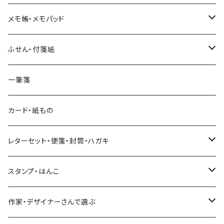
和紙
Hutte paper works （プロペラスタジオ）
フレークシール
メモ帳・メモパッド
透明クリア
パピアプラッツ（作家もの）
ネクタイ
ステッカーシール
ヨハク
ふせん・付箋紙
7mm スリム
ヨハク
マインドウェイブ
透明クリアテープ
立体シール
HUTTE PAPER WORKS
ヨハク
一筆箋
箔押し
BGM
田村美紀
柄・モチーフで選ぶ（マステ）
表現社（作家もの）
HUTTE PAPER WORKS
カード・紙もの
Hutte paper works
ネクタイ
いちご・ストロベリー
マインドウェイブ
星燈社
古川紙工
レターセット・便箋・封筒・ハガキ
古川紙工
フルーツ・野菜
水縞
古川紙工
表現社（作家もの）
古川紙工
スタンプ・はんこ
食べ物・フード・スイーツ
大枝活版室
大枝活版室
ロール付箋
表現社（作家もの）
Hutte paper works
作家・デザイナーさんで選ぶ