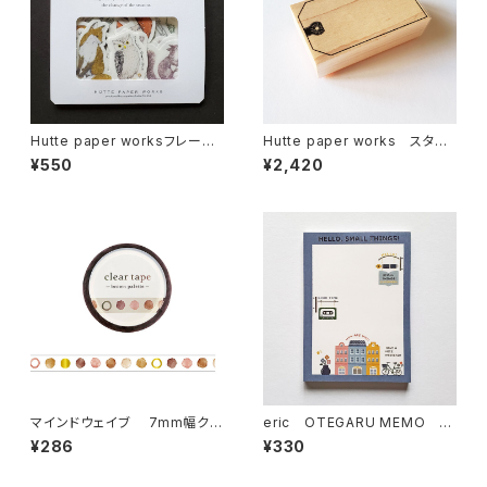
Hutte paper worksフレーク
Hutte paper works スタン
シール Autumn Forest2 動
プ タグフレーム STP-222
¥550
¥2,420
物 HS-023
マインドウェイブ 7mm幅クリ
eric OTEGARU MEMO FA
アテープ箔押し 95301 brown
VORITE PLACE メモ帳
¥286
¥330
palette