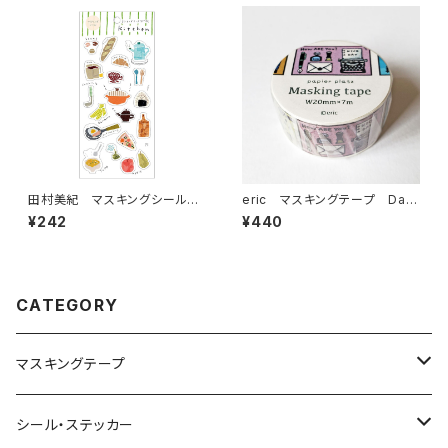
田村美紀 マスキングシールス
eric マスキングテープ Day
テッカー237 kitchen
s 37-633
¥242
¥440
CATEGORY
マスキングテープ
ヨハク
シール・ステッカー