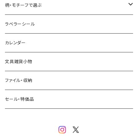
コーヒー
星燈社
ヨハク
ネクタイ
柄・モチーフで選ぶ
クリームソーダ
ミナペルホネン
Hutte paper works
フルーツ
ラベラーシール
飲み物
BGM
ヨハク
食べ物・フード・スイーツ
カレンダー
ミモザ
eric
eric
パン・ブレッド
文具雑貨小物
お花・フラワー・グリーン・植物
SAIEN
浅野みどり
カフェ
ファイル・収納
ネコ・ねこちゃん
田村美紀
パピアプラッツ（作家もの）
西淑
コーヒー・飲み物・クリームソーダ
セール・特価品
イヌ・ワンちゃん
ムーミン
布川愛子（AikoFukawa）
お花・フラワー・グリーン
うさぎ・トリ・その他 動物・生き物
リサラーソン
日下明
ネコ・ねこちゃん