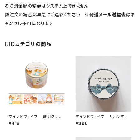
る決済金額の変更はシステム上できません
誤注文の場合は早急にご連絡ください
※発送メール送信後はキ
ャンセル不可になります
同じカテゴリの商品
マインドウェイブ 透明クリア
マインドウェイブ リボンマス
テープ95692 リル ストーリー
キングテープ ダイカット95587
¥418
¥396
baking scene 30mm
デニム ブルー