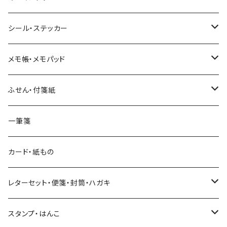
ヨハク
シール・ステッカー
和紙
Hutte paper works （プロペラスタジオ）
フレークシール
メモ帳・メモパッド
透明クリア
パピアプラッツ（作家もの）
ネクタイ
ステッカーシール
ヨハク
ふせん・付箋紙
7mm スリム
ヨハク
マインドウェイブ
透明クリアテープ
立体シール
HUTTE PAPER WORKS
ヨハク
一筆箋
箔押し
BGM
田村美紀
柄・モチーフで選ぶ（マステ）
表現社（作家もの）
HUTTE PAPER WORKS
カード・紙もの
Hutte paper works
ネクタイ
いちご・ストロベリー
マインドウェイブ
星燈社
古川紙工
レターセット・便箋・封筒・ハガキ
古川紙工
フルーツ・野菜
水縞
古川紙工
表現社（作家もの）
古川紙工
スタンプ・はんこ