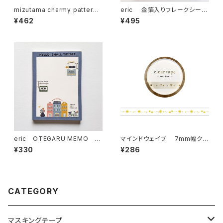
mizutama charmy pattern
eric 金箔入りフレークシー
マスキングテープ うきうきちゃ
ル FAVORITE PLACE
¥462
¥495
ん
eric OTEGARU MEMO FA
マインドウェイブ 7mm幅クリ
VORITE PLACE メモ帳
アテープ箔押し 95296 star li
¥330
¥286
ne
CATEGORY
マスキングテープ