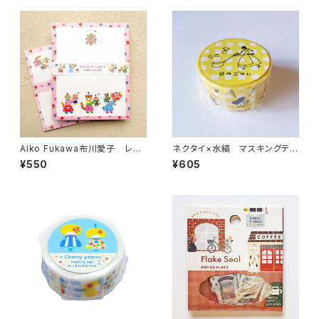
Aiko Fukawa布川愛子 レタ
ネクタイ×水縞 マスキングテー
ーセット Bloom & Cuddleピ
プ 日々ごはん イエロー
¥550
¥605
ンク 便箋セット