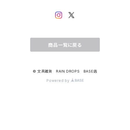
ムーミン
布川愛子（AikoFukawa）
お花・フラワー・グリーン
うさぎ・トリ・その他 動物・生き物
リサラーソン
日下明
ネコ・ねこちゃん
水玉・ドット
倉敷意匠計画室
なかうちわか
イヌ・ワンちゃん
チェック・格子
商品一覧に戻る
表現社
はんこどり
小鳥・バード
ボーダー・シマシマ・ストライプ
© 文具雑貨 RAIN DROPS BASE店
古川紙工
田村美紀
うさぎ
星・空・雲
Powered by
風景・街並み
mtカモイ
mizutama（みずたま）
動物・生き物・海の生き物
英文字・文字・数字・アルファベット
ミナペルホネン
スリムテープ（幅1cm以下）
福岡麻利子
クリスマス
クリスマス
exシリーズ
作家さんで選ぶ（マステ）
admi