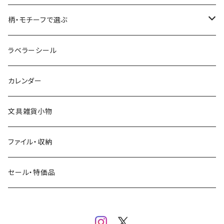
コーヒー
星燈社
ヨハク
ネクタイ
柄・モチーフで選ぶ
クリームソーダ
ミナペルホネン
Hutte paper works
フルーツ
ラベラーシール
飲み物
BGM
ヨハク
食べ物・フード・スイーツ
カレンダー
ミモザ
eric
eric
パン・ブレッド
文具雑貨小物
お花・フラワー・グリーン・植物
SAIEN
浅野みどり
カフェ
ファイル・収納
ネコ・ねこちゃん
田村美紀
パピアプラッツ（作家もの）
西淑
コーヒー・飲み物・クリームソーダ
セール・特価品
イヌ・ワンちゃん
ムーミン
布川愛子（AikoFukawa）
お花・フラワー・グリーン
うさぎ・トリ・その他 動物・生き物