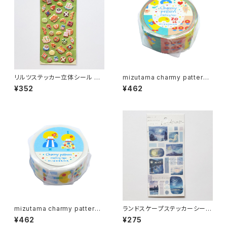
リルツステッカー立体シール 82
mizutama charmy pattern
586 ブレッド パン
マスキングテープ うきうきパタ
¥352
¥462
ーン
mizutama charmy pattern
ランドスケープステッカーシール
マスキングテープ うきうきちゃ
81446 月明り
¥462
¥275
ん