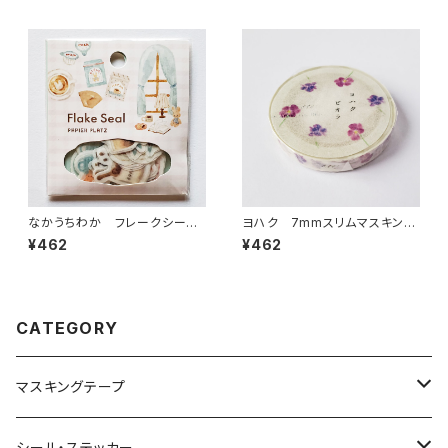
なかうちわか フレークシー
ヨハク 7mmスリムマスキング
ル うさぎさんと珈琲
テープ ビオラ L-004
¥462
¥462
CATEGORY
マスキングテープ
ヨハク
シール・ステッカー