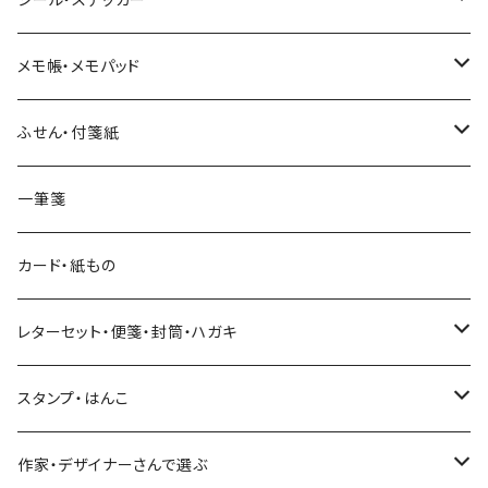
和紙
Hutte paper works （プロペラスタジオ）
フレークシール
メモ帳・メモパッド
透明クリア
パピアプラッツ（作家もの）
ネクタイ
ステッカーシール
ヨハク
ふせん・付箋紙
7mm スリム
ヨハク
マインドウェイブ
透明クリアテープ
立体シール
HUTTE PAPER WORKS
ヨハク
一筆箋
箔押し
BGM
田村美紀
柄・モチーフで選ぶ（マステ）
表現社（作家もの）
HUTTE PAPER WORKS
カード・紙もの
Hutte paper works
ネクタイ
いちご・ストロベリー
マインドウェイブ
星燈社
古川紙工
レターセット・便箋・封筒・ハガキ
古川紙工
フルーツ・野菜
水縞
古川紙工
表現社（作家もの）
古川紙工
スタンプ・はんこ
食べ物・フード・スイーツ
大枝活版室
大枝活版室
ロール付箋
表現社（作家もの）
Hutte paper works
作家・デザイナーさんで選ぶ