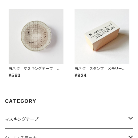
ヨハク マスキングテープ シ
ヨハク スタンプ メモリー
ズカナイロ Y-115
木製はんこ S-015
¥583
¥924
CATEGORY
マスキングテープ
ヨハク
シール・ステッカー