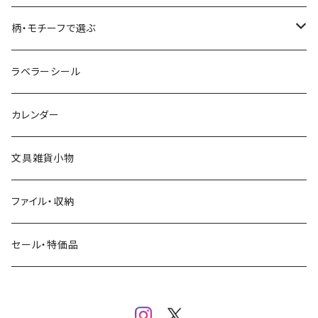
コーヒー
星燈社
ヨハク
ネクタイ
柄・モチーフで選ぶ
クリームソーダ
ミナペルホネン
Hutte paper works
フルーツ
ラベラーシール
飲み物
BGM
ヨハク
食べ物・フード・スイーツ
カレンダー
ミモザ
eric
eric
パン・ブレッド
文具雑貨小物
お花・フラワー・グリーン・植物
SAIEN
浅野みどり
カフェ
ファイル・収納
ネコ・ねこちゃん
田村美紀
パピアプラッツ（作家もの）
西淑
コーヒー・飲み物・クリームソーダ
セール・特価品
イヌ・ワンちゃん
ムーミン
布川愛子（AikoFukawa）
お花・フラワー・グリーン
うさぎ・トリ・その他 動物・生き物