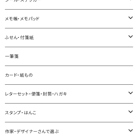
和紙
Hutte paper works （プロペラスタジオ）
フレークシール
メモ帳・メモパッド
透明クリア
パピアプラッツ（作家もの）
ネクタイ
ステッカーシール
ヨハク
ふせん・付箋紙
7mm スリム
ヨハク
マインドウェイブ
透明クリアテープ
立体シール
HUTTE PAPER WORKS
ヨハク
一筆箋
箔押し
BGM
田村美紀
柄・モチーフで選ぶ（マステ）
表現社（作家もの）
HUTTE PAPER WORKS
カード・紙もの
Hutte paper works
ネクタイ
いちご・ストロベリー
マインドウェイブ
星燈社
古川紙工
レターセット・便箋・封筒・ハガキ
古川紙工
フルーツ・野菜
水縞
古川紙工
表現社（作家もの）
古川紙工
スタンプ・はんこ
食べ物・フード・スイーツ
大枝活版室
大枝活版室
ロール付箋
表現社（作家もの）
Hutte paper works
作家・デザイナーさんで選ぶ