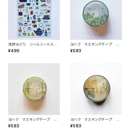
浅野みどり シールシートステッ
ヨハク マスキングテープ ホ
カー Kitchen食器
シクズ Y-162
¥495
¥583
ヨハク マスキングテープ ネ
ヨハク マスキングテープ フ
ガイゴト Y-069
ユノアサ CHECK&STRIPE
¥583
¥583
YC-006