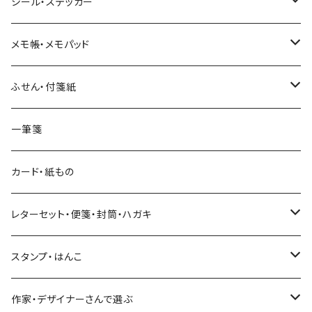
ヨハク
シール・ステッカー
和紙
Hutte paper works （プロペラスタジオ）
フレークシール
メモ帳・メモパッド
透明クリア
パピアプラッツ（作家もの）
ネクタイ
ステッカーシール
ヨハク
ふせん・付箋紙
7mm スリム
ヨハク
マインドウェイブ
透明クリアテープ
立体シール
HUTTE PAPER WORKS
ヨハク
一筆箋
箔押し
BGM
田村美紀
柄・モチーフで選ぶ（マステ）
表現社（作家もの）
HUTTE PAPER WORKS
カード・紙もの
Hutte paper works
ネクタイ
いちご・ストロベリー
マインドウェイブ
星燈社
古川紙工
レターセット・便箋・封筒・ハガキ
古川紙工
フルーツ・野菜
水縞
古川紙工
表現社（作家もの）
古川紙工
スタンプ・はんこ
食べ物・フード・スイーツ
大枝活版室
大枝活版室
ロール付箋
表現社（作家もの）
Hutte paper works
作家・デザイナーさんで選ぶ