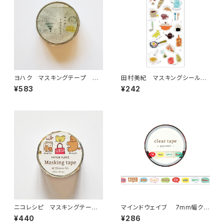
ヨハク マスキングテープ ラ
田村美紀 マスキングシールス
ボラトリー Y-189
テッカー237 kitchen
¥583
¥242
ニコレシピ マスキングテー
マインドウェイブ 7mm幅クリ
プ カバンの中
アテープ箔押し 95643 pop c
¥440
¥286
olor 吹き出し