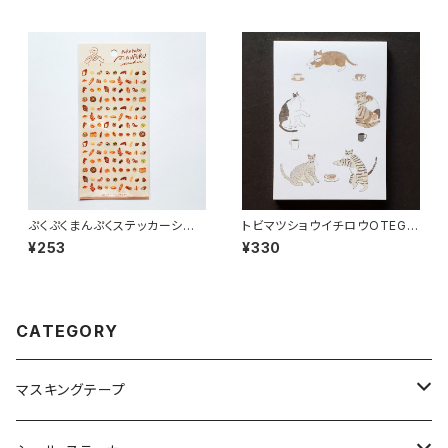
ぷくぷくまんぷくステッカーシー
トビマツショウイチロウOTEGA
ル 82316 パン
RU MEMO 猫三昧 メモ帳
¥253
¥330
CATEGORY
マスキングテープ