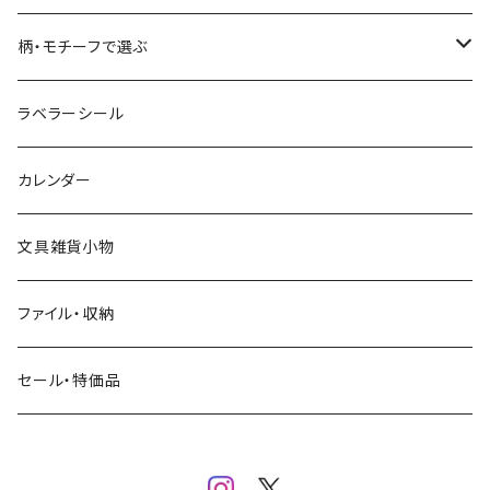
コーヒー
星燈社
ヨハク
ネクタイ
柄・モチーフで選ぶ
クリームソーダ
ミナペルホネン
Hutte paper works
フルーツ
ラベラーシール
飲み物
BGM
ヨハク
食べ物・フード・スイーツ
カレンダー
ミモザ
eric
eric
パン・ブレッド
文具雑貨小物
お花・フラワー・グリーン・植物
SAIEN
浅野みどり
カフェ
ファイル・収納
ネコ・ねこちゃん
田村美紀
パピアプラッツ（作家もの）
西淑
コーヒー・飲み物・クリームソーダ
セール・特価品
イヌ・ワンちゃん
ムーミン
布川愛子（AikoFukawa）
お花・フラワー・グリーン
うさぎ・トリ・その他 動物・生き物