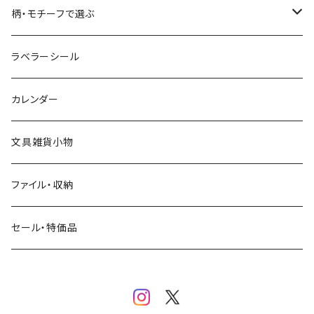
コーヒー
星燈社
ヨハク
ネクタイ
柄・モチーフで選ぶ
クリームソーダ
ミナペルホネン
Hutte paper works
フルーツ
ラベラーシール
飲み物
BGM
ヨハク
食べ物・フード・スイーツ
カレンダー
ミモザ
eric
eric
パン・ブレッド
文具雑貨小物
お花・フラワー・グリーン・植物
SAIEN
浅野みどり
カフェ
ファイル・収納
ネコ・ねこちゃん
田村美紀
パピアプラッツ（作家もの）
西淑
コーヒー・飲み物・クリームソーダ
セール・特価品
イヌ・ワンちゃん
ムーミン
布川愛子（AikoFukawa）
お花・フラワー・グリーン
うさぎ・トリ・その他 動物・生き物
リサラーソン
日下明
ネコ・ねこちゃん