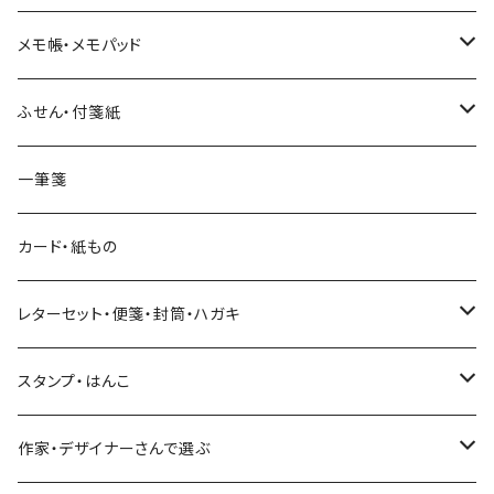
和紙
Hutte paper works （プロペラスタジオ）
フレークシール
メモ帳・メモパッド
透明クリア
パピアプラッツ（作家もの）
ネクタイ
ステッカーシール
ヨハク
ふせん・付箋紙
7mm スリム
ヨハク
マインドウェイブ
透明クリアテープ
立体シール
HUTTE PAPER WORKS
ヨハク
一筆箋
箔押し
BGM
田村美紀
柄・モチーフで選ぶ（マステ）
表現社（作家もの）
HUTTE PAPER WORKS
カード・紙もの
Hutte paper works
ネクタイ
いちご・ストロベリー
マインドウェイブ
星燈社
古川紙工
レターセット・便箋・封筒・ハガキ
古川紙工
フルーツ・野菜
水縞
古川紙工
表現社（作家もの）
古川紙工
スタンプ・はんこ
食べ物・フード・スイーツ
大枝活版室
大枝活版室
ロール付箋
表現社（作家もの）
Hutte paper works
作家・デザイナーさんで選ぶ