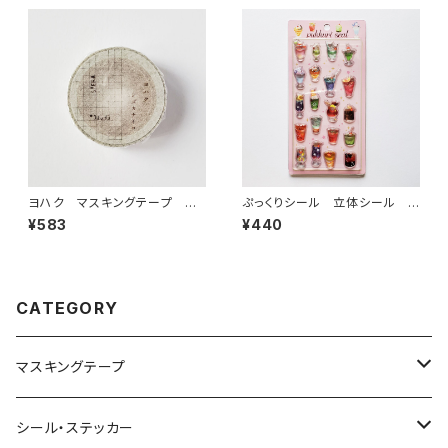
ヨハク マスキングテープ シ
ぷっくりシール 立体シール ク
ズカナイロ Y-115
リームソーダ ドリンク
¥583
¥440
CATEGORY
マスキングテープ
ヨハク
シール・ステッカー