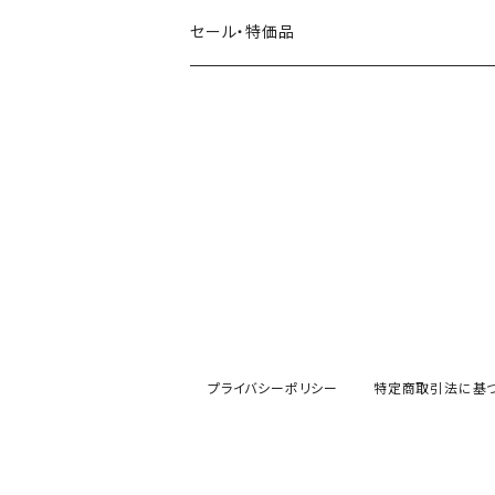
田村美紀
パピアプラッツ（作家もの）
西淑
コーヒー・飲み物・クリームソーダ
セール・特価品
イヌ・ワンちゃん
ムーミン
布川愛子（AikoFukawa）
お花・フラワー・グリーン
うさぎ・トリ・その他 動物・生き物
リサラーソン
日下明
ネコ・ねこちゃん
水玉・ドット
倉敷意匠計画室
なかうちわか
イヌ・ワンちゃん
チェック・格子
表現社
はんこどり
小鳥・バード
ボーダー・シマシマ・ストライプ
古川紙工
田村美紀
うさぎ
星・空・雲
プライバシーポリシー
特定商取引法に基
風景・街並み
mtカモイ
mizutama（みずたま）
動物・生き物・海の生き物