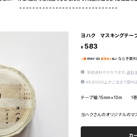
==============================
ヨハク マスキングテープ
583
¥
なら
手数
別途送料がかかります。
送料
¥8,800以上のご注文で国
テープ幅:15mm×10m
ヨハクさんのオリジナルのマ
カ