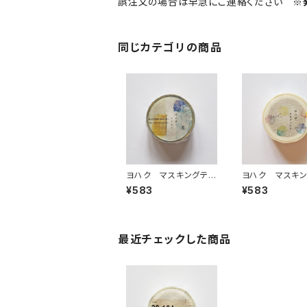
誤注文の場合は早急にご連絡ください
※
同じカテゴリの商品
ヨハク マスキングテ
ヨハク マスキ
ープ オリオン Y-18
ープ フラグメン
¥583
¥583
7
185
最近チェックした商品