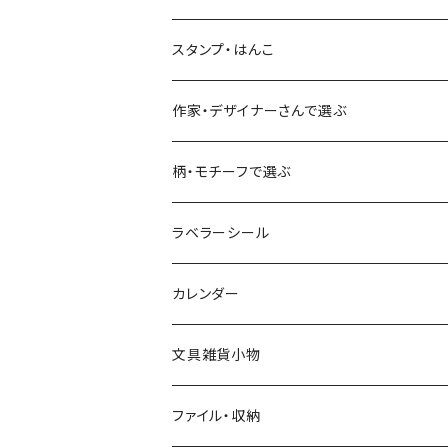
古川紙工
フルーツ・野菜
水縞
古川紙工
表現社（作家もの）
古川紙工
スタンプ・はんこ
食べ物・フード・スイーツ
大枝活版室
大枝活版室
ロール付箋
表現社（作家もの）
Hutte paper works
作家・デザイナーさんで選ぶ
コーヒー
星燈社
ヨハク
ネクタイ
柄・モチーフで選ぶ
クリームソーダ
ミナペルホネン
Hutte paper works
フルーツ
ラベラーシール
飲み物
BGM
ヨハク
食べ物・フード・スイーツ
カレンダー
ミモザ
eric
eric
パン・ブレッド
文具雑貨小物
お花・フラワー・グリーン・植物
SAIEN
浅野みどり
カフェ
ファイル・収納
ネコ・ねこちゃん