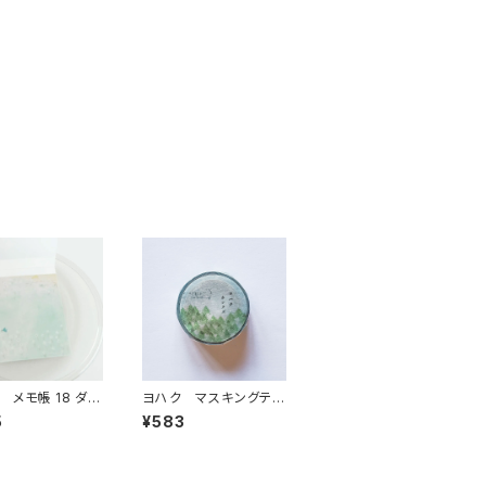
 メモ帳 18 ダイ
ヨハク マスキングテ
 M-114
ープ ホシクズ Y-16
5
¥583
2