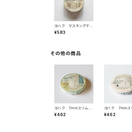
ヨハク マスキングテ
ープ ハイイロ Y-01
¥583
6
その他の商品
ヨハク 7mmスリムマ
ヨハク 7mmス
スキングテープ シラカ
スキングテープ 
¥462
¥462
バノモリ L-023
ス L-009