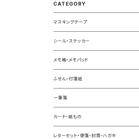
CATEGORY
マスキングテープ
ヨハク
シール・ステッカー
和紙
Hutte paper works （プロペラスタジオ）
フレークシール
メモ帳・メモパッド
透明クリア
パピアプラッツ（作家もの）
ネクタイ
ステッカーシール
ヨハク
ふせん・付箋紙
7mm スリム
ヨハク
マインドウェイブ
透明クリアテープ
立体シール
HUTTE PAPER WORKS
ヨハク
一筆箋
箔押し
BGM
田村美紀
柄・モチーフで選ぶ（マステ）
表現社（作家もの）
HUTTE PAPER WORKS
カード・紙もの
Hutte paper works
ネクタイ
いちご・ストロベリー
マインドウェイブ
星燈社
古川紙工
レターセット・便箋・封筒・ハガキ