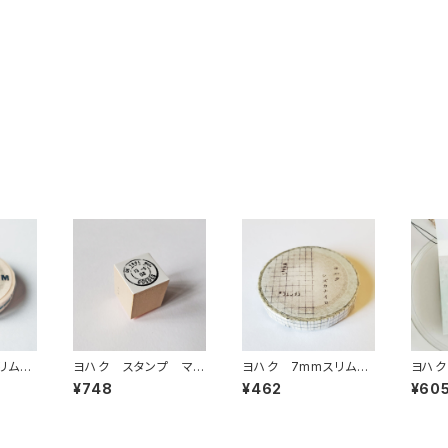
リムマ
ヨハク スタンプ マ
ヨハク 7mmスリムマ
ヨハク
バラン
ーク 木製はんこ S-
スキングテープ シズカ
アリー
¥748
¥462
¥60
046
ナイロ L-013