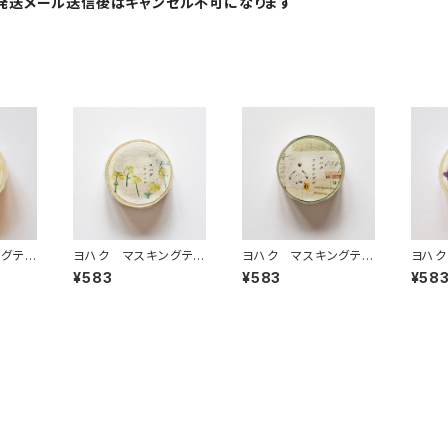
発送メール送信後はキャンセル不可になります
ングテ
ヨハク マスキングテ
ヨハク マスキングテ
ヨハク
ト Y-
ープ ナノハナ Y-18
ープ アンサンブル Y
ープ 
¥583
¥583
¥58
8
-184
86