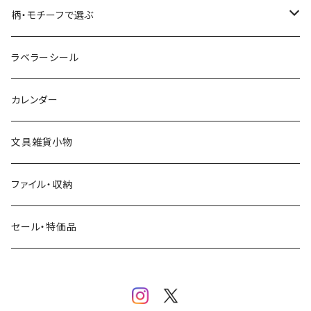
コーヒー
星燈社
ヨハク
ネクタイ
柄・モチーフで選ぶ
クリームソーダ
ミナペルホネン
Hutte paper works
フルーツ
ラベラーシール
飲み物
BGM
ヨハク
食べ物・フード・スイーツ
カレンダー
ミモザ
eric
eric
パン・ブレッド
文具雑貨小物
お花・フラワー・グリーン・植物
SAIEN
浅野みどり
カフェ
ファイル・収納
ネコ・ねこちゃん
田村美紀
パピアプラッツ（作家もの）
西淑
コーヒー・飲み物・クリームソーダ
セール・特価品
イヌ・ワンちゃん
ムーミン
布川愛子（AikoFukawa）
お花・フラワー・グリーン
うさぎ・トリ・その他 動物・生き物
リサラーソン
日下明
ネコ・ねこちゃん