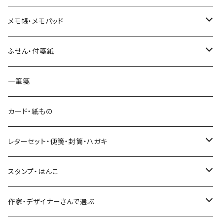
和紙
Hutte paper works （プロペラスタジオ）
フレークシール
メモ帳・メモパッド
透明クリア
パピアプラッツ（作家もの）
ネクタイ
ステッカーシール
ヨハク
ふせん・付箋紙
7mm スリム
ヨハク
マインドウェイブ
透明クリアテープ
立体シール
HUTTE PAPER WORKS
ヨハク
一筆箋
箔押し
BGM
田村美紀
柄・モチーフで選ぶ（マステ）
表現社（作家もの）
HUTTE PAPER WORKS
カード・紙もの
Hutte paper works
ネクタイ
いちご・ストロベリー
マインドウェイブ
星燈社
古川紙工
レターセット・便箋・封筒・ハガキ
古川紙工
フルーツ・野菜
水縞
古川紙工
表現社（作家もの）
古川紙工
スタンプ・はんこ
食べ物・フード・スイーツ
大枝活版室
大枝活版室
ロール付箋
表現社（作家もの）
Hutte paper works
作家・デザイナーさんで選ぶ