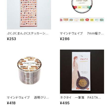
ぷくぷくまんぷくステッカーシー
マインドウェイブ 7mm幅クリ
ル 82317 洋菓子 ケーキ
アテープ箔押し 95643 pop c
¥253
¥286
olor 吹き出し
マインドウェイブ 透明クリア
ネクタイ 一筆箋 PASTA
テープ95327 brickレンガ 3
縦
¥418
¥495
0mm