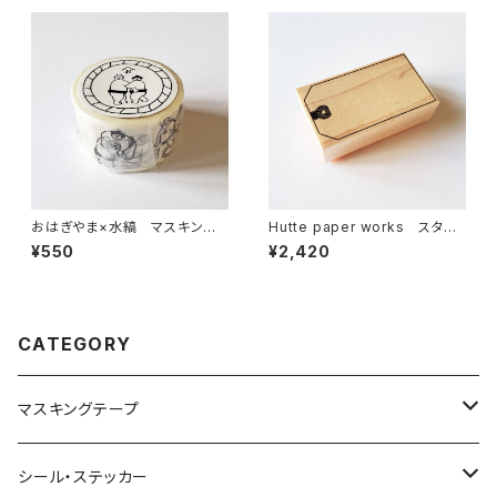
おはぎやま×水縞 マスキング
Hutte paper works スタン
テープ 決まり手 お相撲さん
プ タグフレーム STP-222
¥550
¥2,420
CATEGORY
マスキングテープ
ヨハク
シール・ステッカー