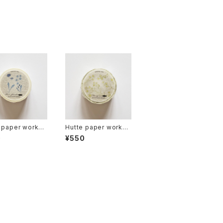
 paper works
Hutte paper works
ングテープ Blu
マスキングテープ ハ
0
¥550
ral PMT-111
ルジオン PMT-113