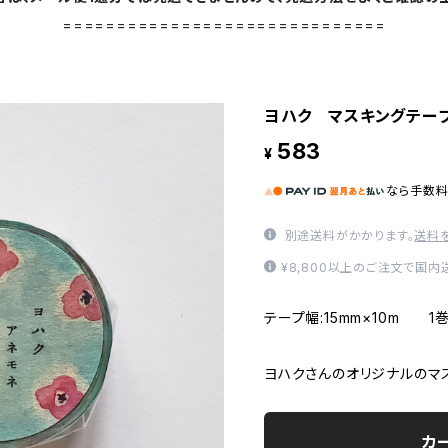
==============================
ヨハク マスキングテープ
583
¥
なら
手数
別途送料がかかります。
送料
¥8,800以上のご注文で国
テープ幅:15mm×10m
ヨハクさんのオリジナルのマ
カ