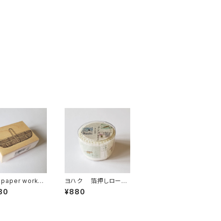
 paper works
ヨハク 箔押しロール
ンプ カゴ ST
フレークシール ホシ
80
¥880
クズ HF-002