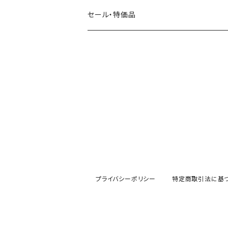
田村美紀
パピアプラッツ（作家もの）
西淑
コーヒー・飲み物・クリームソーダ
セール・特価品
イヌ・ワンちゃん
ムーミン
布川愛子（AikoFukawa）
お花・フラワー・グリーン
うさぎ・トリ・その他 動物・生き物
リサラーソン
日下明
ネコ・ねこちゃん
水玉・ドット
倉敷意匠計画室
なかうちわか
イヌ・ワンちゃん
チェック・格子
表現社
はんこどり
小鳥・バード
ボーダー・シマシマ・ストライプ
古川紙工
田村美紀
うさぎ
星・空・雲
プライバシーポリシー
特定商取引法に基
風景・街並み
mtカモイ
mizutama（みずたま）
動物・生き物・海の生き物