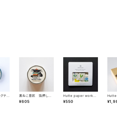
ングテ
黒ねこ意匠 箔押しマ
Hutte paper works
Hutte
ト Y-
スキングテープ ROBI
フレークシール Sprin
スタ
¥605
¥550
¥1,9
N'S BOOKSTORE本
g field HS-022
P-219
屋 ホワイト