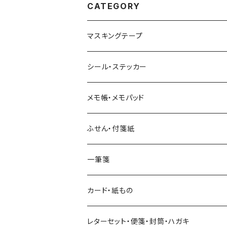
CATEGORY
マスキングテープ
ヨハク
シール・ステッカー
和紙
Hutte paper works （プロペラスタジオ）
フレークシール
メモ帳・メモパッド
透明クリア
パピアプラッツ（作家もの）
ネクタイ
ステッカーシール
ヨハク
ふせん・付箋紙
7mm スリム
ヨハク
マインドウェイブ
透明クリアテープ
立体シール
HUTTE PAPER WORKS
ヨハク
一筆箋
箔押し
BGM
田村美紀
柄・モチーフで選ぶ（マステ）
表現社（作家もの）
HUTTE PAPER WORKS
カード・紙もの
Hutte paper works
ネクタイ
いちご・ストロベリー
マインドウェイブ
星燈社
古川紙工
レターセット・便箋・封筒・ハガキ