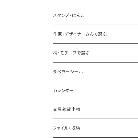
古川紙工
フルーツ・野菜
水縞
古川紙工
表現社（作家もの）
古川紙工
スタンプ・はんこ
食べ物・フード・スイーツ
大枝活版室
大枝活版室
ロール付箋
表現社（作家もの）
Hutte paper works
作家・デザイナーさんで選ぶ
コーヒー
星燈社
ヨハク
ネクタイ
柄・モチーフで選ぶ
クリームソーダ
ミナペルホネン
Hutte paper works
フルーツ
ラベラーシール
飲み物
BGM
ヨハク
食べ物・フード・スイーツ
カレンダー
ミモザ
eric
eric
パン・ブレッド
文具雑貨小物
お花・フラワー・グリーン・植物
SAIEN
浅野みどり
カフェ
ファイル・収納
ネコ・ねこちゃん