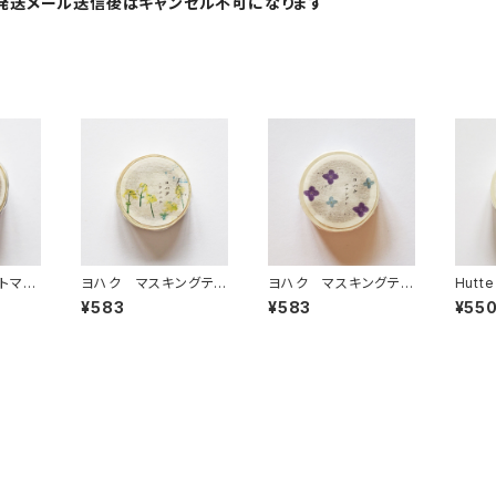
発送メール送信後はキャンセル不可になります
トマス
ヨハク マスキングテ
ヨハク マスキングテ
Hutte
ロン
ープ ナノハナ Y-18
ープ ハナシグレ Y-1
マスキ
¥583
¥583
¥55
8
86
e flo