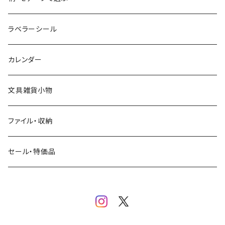
クリームソーダ
ミナペルホネン
Hutte paper works
フルーツ
ラベラーシール
飲み物
BGM
ヨハク
食べ物・フード・スイーツ
カレンダー
ミモザ
eric
eric
パン・ブレッド
文具雑貨小物
お花・フラワー・グリーン・植物
SAIEN
浅野みどり
カフェ
ファイル・収納
ネコ・ねこちゃん
田村美紀
パピアプラッツ（作家もの）
西淑
コーヒー・飲み物・クリームソーダ
セール・特価品
イヌ・ワンちゃん
ムーミン
布川愛子（AikoFukawa）
お花・フラワー・グリーン
うさぎ・トリ・その他 動物・生き物
リサラーソン
日下明
ネコ・ねこちゃん
水玉・ドット