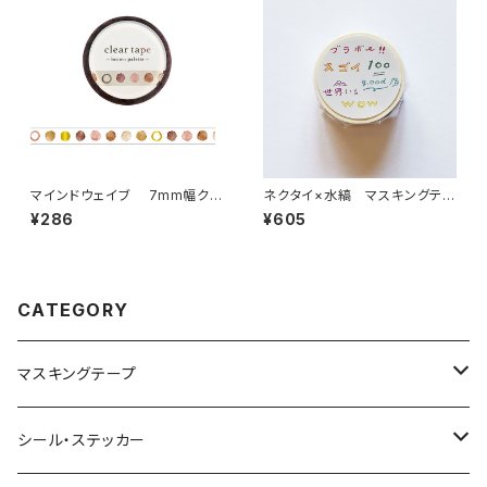
マインドウェイブ 7mm幅クリ
ネクタイ×水縞 マスキングテー
アテープ箔押し 95301 brown
プ 盛り上げワード 文字
¥286
¥605
palette
CATEGORY
マスキングテープ
ヨハク
シール・ステッカー