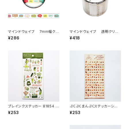
マインドウェイブ 7mm幅クリ
マインドウェイブ 透明クリア
アテープ箔押し 95643 pop c
テープ95424 wide frameワ
¥286
¥418
olor 吹き出し
イド 30mm
プレインクステッカー 81854 植
ぷくぷくまんぷくステッカーシー
物をそだてる グリーン
ル 82316 パン
¥253
¥253