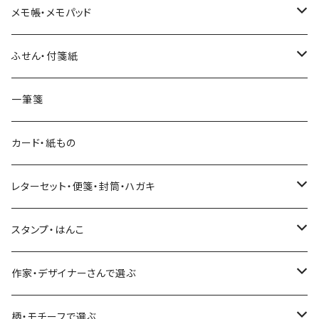
和紙
Hutte paper works （プロペラスタジオ）
フレークシール
メモ帳・メモパッド
透明クリア
パピアプラッツ（作家もの）
ネクタイ
ステッカーシール
ヨハク
ふせん・付箋紙
7mm スリム
ヨハク
マインドウェイブ
透明クリアテープ
立体シール
HUTTE PAPER WORKS
ヨハク
一筆箋
箔押し
BGM
田村美紀
柄・モチーフで選ぶ（マステ）
表現社（作家もの）
HUTTE PAPER WORKS
カード・紙もの
Hutte paper works
ネクタイ
いちご・ストロベリー
マインドウェイブ
星燈社
古川紙工
レターセット・便箋・封筒・ハガキ
古川紙工
フルーツ・野菜
水縞
古川紙工
表現社（作家もの）
古川紙工
スタンプ・はんこ
食べ物・フード・スイーツ
大枝活版室
大枝活版室
ロール付箋
表現社（作家もの）
Hutte paper works
作家・デザイナーさんで選ぶ
コーヒー
星燈社
ヨハク
ネクタイ
柄・モチーフで選ぶ