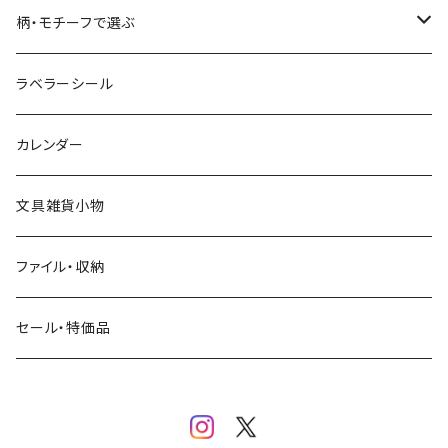
コーヒー
星燈社
ヨハク
ネクタイ
柄・モチーフで選ぶ
クリームソーダ
ミナペルホネン
Hutte paper works
フルーツ
ラベラーシール
飲み物
BGM
ヨハク
食べ物・フード・スイーツ
カレンダー
ミモザ
eric
eric
パン・ブレッド
文具雑貨小物
お花・フラワー・グリーン・植物
SAIEN
浅野みどり
カフェ
ファイル・収納
ネコ・ねこちゃん
田村美紀
パピアプラッツ（作家もの）
西淑
コーヒー・飲み物・クリームソーダ
セール・特価品
イヌ・ワンちゃん
ムーミン
布川愛子（AikoFukawa）
お花・フラワー・グリーン
うさぎ・トリ・その他 動物・生き物