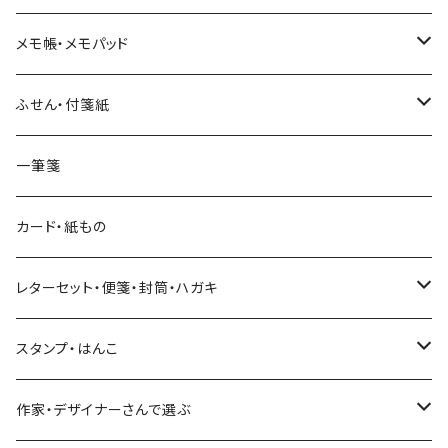
和紙
Hutte paper works （プロペラスタジオ）
フレークシール
メモ帳・メモパッド
透明クリア
パピアプラッツ（作家もの）
ネクタイ
ステッカーシール
ヨハク
ふせん・付箋紙
7mm スリム
ヨハク
マインドウェイブ
透明クリアテープ
立体シール
HUTTE PAPER WORKS
ヨハク
一筆箋
箔押し
BGM
田村美紀
柄・モチーフで選ぶ（マステ）
表現社（作家もの）
HUTTE PAPER WORKS
カード・紙もの
Hutte paper works
ネクタイ
いちご・ストロベリー
マインドウェイブ
星燈社
古川紙工
レターセット・便箋・封筒・ハガキ
古川紙工
フルーツ・野菜
水縞
古川紙工
表現社（作家もの）
古川紙工
スタンプ・はんこ
食べ物・フード・スイーツ
大枝活版室
大枝活版室
ロール付箋
表現社（作家もの）
Hutte paper works
作家・デザイナーさんで選ぶ