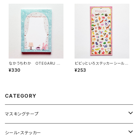
なかうちわか OTEGARU ME
ビビッといろステッカーシール 8
MO うさぎさんと珈琲 メモ
2727 どうぶつ ピンク
¥330
¥253
帳
CATEGORY
マスキングテープ
ヨハク
シール・ステッカー