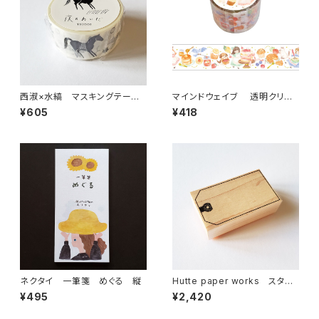
西淑×水縞 マスキングテー
マインドウェイブ 透明クリア
プ 夜のあいだ 集い モノトーン
テープ95691 リル ストーリー b
¥605
¥418
aking 30mm
ネクタイ 一筆箋 めぐる 縦
Hutte paper works スタン
プ タグフレーム STP-222
¥495
¥2,420