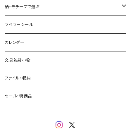
コーヒー
星燈社
ヨハク
ネクタイ
柄・モチーフで選ぶ
クリームソーダ
ミナペルホネン
Hutte paper works
フルーツ
ラベラーシール
飲み物
BGM
ヨハク
食べ物・フード・スイーツ
カレンダー
ミモザ
eric
eric
パン・ブレッド
文具雑貨小物
お花・フラワー・グリーン・植物
SAIEN
浅野みどり
カフェ
ファイル・収納
ネコ・ねこちゃん
田村美紀
パピアプラッツ（作家もの）
西淑
コーヒー・飲み物・クリームソーダ
セール・特価品
イヌ・ワンちゃん
ムーミン
布川愛子（AikoFukawa）
お花・フラワー・グリーン
うさぎ・トリ・その他 動物・生き物