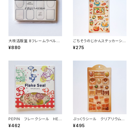
大枝活版室 8フレームラベルブ
ごちそうのじかんステッカーシー
ック ブラック LB020
ル 82927 夕食 ねこ
¥880
¥275
PEPIN フレークシール HEL
ぷっくりシール クリアリウムシ
LO,BEAR！ レッド 53-071
ール cookie クッキー
¥462
¥495