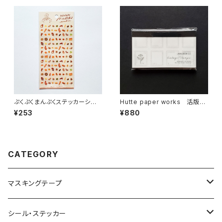
ぷくぷくまんぷくステッカーシー
Hutte paper works 活版印
ル 82316 パン
刷のラベルブックメモ ミニ切手
¥253
¥880
フレームHLB-904
CATEGORY
マスキングテープ
ヨハク
シール・ステッカー