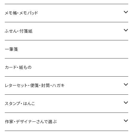
和紙
Hutte paper works （プロペラスタジオ）
フレークシール
メモ帳・メモパッド
透明クリア
パピアプラッツ（作家もの）
ネクタイ
ステッカーシール
ヨハク
ふせん・付箋紙
7mm スリム
ヨハク
マインドウェイブ
透明クリアテープ
立体シール
HUTTE PAPER WORKS
ヨハク
一筆箋
箔押し
BGM
田村美紀
柄・モチーフで選ぶ（マステ）
表現社（作家もの）
HUTTE PAPER WORKS
カード・紙もの
Hutte paper works
ネクタイ
いちご・ストロベリー
マインドウェイブ
星燈社
古川紙工
レターセット・便箋・封筒・ハガキ
古川紙工
フルーツ・野菜
水縞
古川紙工
表現社（作家もの）
古川紙工
スタンプ・はんこ
食べ物・フード・スイーツ
大枝活版室
大枝活版室
ロール付箋
表現社（作家もの）
Hutte paper works
作家・デザイナーさんで選ぶ