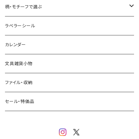
コーヒー
星燈社
ヨハク
ネクタイ
柄・モチーフで選ぶ
クリームソーダ
ミナペルホネン
Hutte paper works
フルーツ
ラベラーシール
飲み物
BGM
ヨハク
食べ物・フード・スイーツ
カレンダー
ミモザ
eric
eric
パン・ブレッド
文具雑貨小物
お花・フラワー・グリーン・植物
SAIEN
浅野みどり
カフェ
ファイル・収納
ネコ・ねこちゃん
田村美紀
パピアプラッツ（作家もの）
西淑
コーヒー・飲み物・クリームソーダ
セール・特価品
イヌ・ワンちゃん
ムーミン
布川愛子（AikoFukawa）
お花・フラワー・グリーン
うさぎ・トリ・その他 動物・生き物
リサラーソン
日下明
ネコ・ねこちゃん