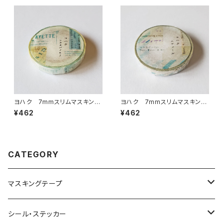
ヨハク 7mmスリムマスキング
ヨハク 7mmスリムマスキング
テープ シラカバノモリ L-02
テープ エアメール L-020
¥462
¥462
3
CATEGORY
マスキングテープ
ヨハク
シール・ステッカー