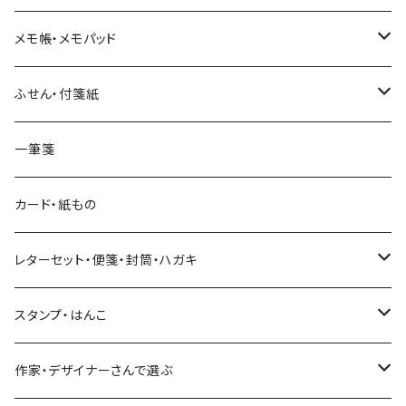
和紙
Hutte paper works （プロペラスタジオ）
フレークシール
メモ帳・メモパッド
透明クリア
パピアプラッツ（作家もの）
ネクタイ
ステッカーシール
ヨハク
ふせん・付箋紙
7mm スリム
ヨハク
マインドウェイブ
透明クリアテープ
立体シール
HUTTE PAPER WORKS
ヨハク
一筆箋
箔押し
BGM
田村美紀
柄・モチーフで選ぶ（マステ）
表現社（作家もの）
HUTTE PAPER WORKS
カード・紙もの
Hutte paper works
ネクタイ
いちご・ストロベリー
マインドウェイブ
星燈社
古川紙工
レターセット・便箋・封筒・ハガキ
古川紙工
フルーツ・野菜
水縞
古川紙工
表現社（作家もの）
古川紙工
スタンプ・はんこ
食べ物・フード・スイーツ
大枝活版室
大枝活版室
ロール付箋
表現社（作家もの）
Hutte paper works
作家・デザイナーさんで選ぶ