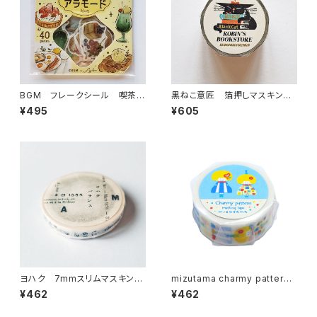
BGM フレークシール 喫茶ア
黒ねこ意匠 箔押しマスキング
ラモード・ひとやすみ甘時間 イ
テープ ROBIN'S BOOKSTO
¥495
¥605
エロー
RE本屋 ホワイト
ヨハク 7mmスリムマスキング
mizutama charmy pattern
テープ バランス L-009
マスキングテープ うきうきちゃ
¥462
¥462
ん