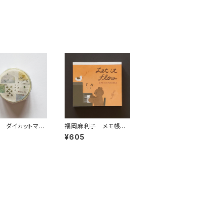
 ダイカットマス
福岡麻利子 メモ帳
グテープ ソナタ
ブロックメモ Let it fl
¥605
06
ow くまピアノ