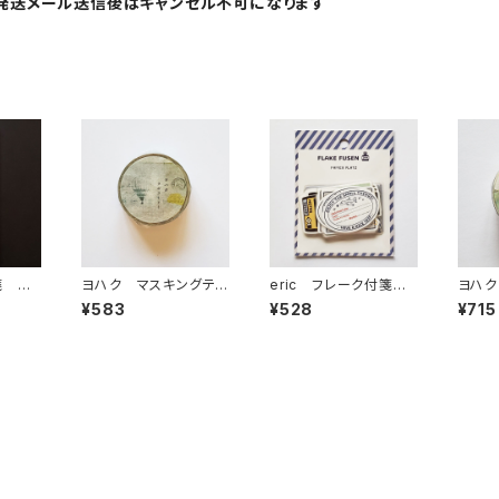
発送メール送信後はキャンセル不可になります
箋 め
ヨハク マスキングテ
eric フレーク付箋
ヨハク
ープ ラボラトリー Y-
MOMENT LOG飛行
キン
¥583
¥528
¥715
189
機 60-011
YD-0