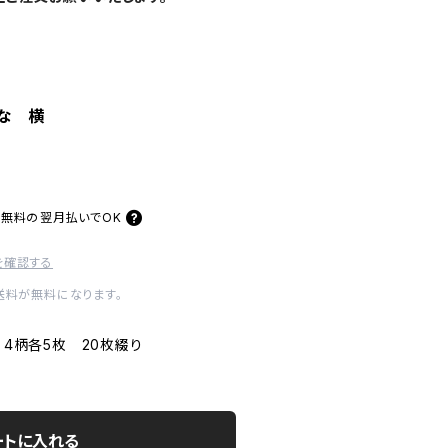
な 横
料無料の
翌月払いでOK
を確認する
内送料が無料になります。
 4柄各5枚 20枚綴り
ートに入れる