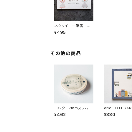
ネクタイ 一筆箋 お
はな 横
¥495
その他の商品
ヨハク 7mmスリムマ
eric OTEGAR
スキングテープ バラン
MO FAVORITE
¥462
¥330
ス L-009
CE メモ帳