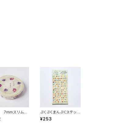
 7mmスリムマ
ぷくぷくまんぷくステッカ
グテープ ビオ
ーシール 82315 軽
2
¥253
004
食 喫茶メニュー