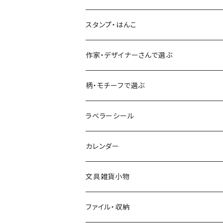
古川紙工
フルーツ・野菜
水縞
古川紙工
表現社（作家もの）
古川紙工
スタンプ・はんこ
食べ物・フード・スイーツ
大枝活版室
大枝活版室
ロール付箋
表現社（作家もの）
Hutte paper works
作家・デザイナーさんで選ぶ
コーヒー
星燈社
ヨハク
ネクタイ
柄・モチーフで選ぶ
クリームソーダ
ミナペルホネン
Hutte paper works
フルーツ
ラベラーシール
飲み物
BGM
ヨハク
食べ物・フード・スイーツ
カレンダー
ミモザ
eric
eric
パン・ブレッド
文具雑貨小物
お花・フラワー・グリーン・植物
SAIEN
浅野みどり
カフェ
ファイル・収納
ネコ・ねこちゃん