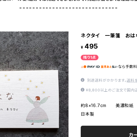
==============================
ネクタイ 一筆箋 おは
495
¥
残り1点
なら
手数
別途送料がかかります。
送料
¥8,800以上のご注文で国
約8×16.7cm 美濃和紙
日本製
カ