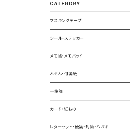
CATEGORY
マスキングテープ
ヨハク
シール・ステッカー
和紙
Hutte paper works （プロペラスタジオ）
フレークシール
メモ帳・メモパッド
透明クリア
パピアプラッツ（作家もの）
ネクタイ
ステッカーシール
ヨハク
ふせん・付箋紙
7mm スリム
ヨハク
マインドウェイブ
透明クリアテープ
立体シール
HUTTE PAPER WORKS
ヨハク
一筆箋
箔押し
BGM
田村美紀
柄・モチーフで選ぶ（マステ）
表現社（作家もの）
HUTTE PAPER WORKS
カード・紙もの
Hutte paper works
ネクタイ
いちご・ストロベリー
マインドウェイブ
星燈社
古川紙工
レターセット・便箋・封筒・ハガキ