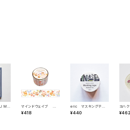
U ME
マインドウェイブ 透
eric マスキングテー
ヨハク
 PLA
明クリアテープ95691
プ ブックシェルフ 3
スキン
¥418
¥440
¥46
リル ストーリー bakin
7-634
ラ L-
g 30mm