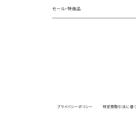
田村美紀
パピアプラッツ（作家もの）
西淑
コーヒー・飲み物・クリームソーダ
セール・特価品
イヌ・ワンちゃん
ムーミン
布川愛子（AikoFukawa）
お花・フラワー・グリーン
うさぎ・トリ・その他 動物・生き物
リサラーソン
日下明
ネコ・ねこちゃん
水玉・ドット
倉敷意匠計画室
なかうちわか
イヌ・ワンちゃん
チェック・格子
表現社
はんこどり
小鳥・バード
ボーダー・シマシマ・ストライプ
古川紙工
田村美紀
うさぎ
星・空・雲
プライバシーポリシー
特定商取引法に基
風景・街並み
mtカモイ
mizutama（みずたま）
動物・生き物・海の生き物