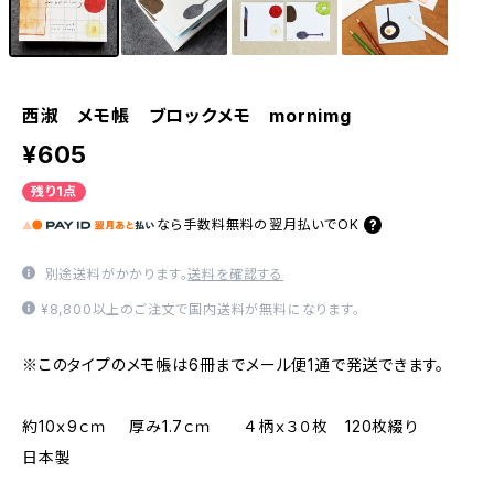
西淑 メモ帳 ブロックメモ mornimg
¥605
残り1点
なら
手数料無料の
翌月払いでOK
別途送料がかかります。
送料を確認する
¥8,800以上のご注文で国内送料が無料になります。
※このタイプのメモ帳は6冊までメール便1通で発送できます。
約10ｘ9ｃｍ 厚み1.7ｃｍ ４柄ｘ３０枚 120枚綴り
日本製