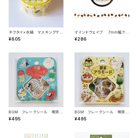
ネクタイ×水縞 マスキングテー
マインドウェイブ 7mm幅クリ
プ 日々ごはん イエロー
アテープ箔押し 95298 coffe
¥605
¥286
e beansコーヒー豆
BGM フレークシール 喫茶ア
BGM フレークシール 喫茶ア
ラモード・ファンシーレトロ グ
ラモード・ひとやすみ甘時間 イ
¥495
¥495
リーン
エロー