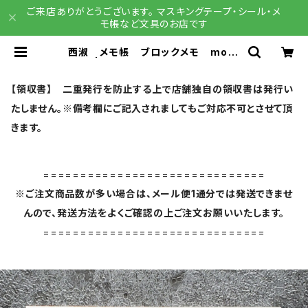
ご来店ありがとうございます。 マスキングテープ・シール・メ
モ帳など文具のお店です
西淑 メモ帳 ブロックメモ morn
img | 文具雑貨 RAIN DROPS
BASE店
【領収書】 二重発行を防止する上で店舗独自の領収書は発行い
たしません。※備考欄にご記入されましてもご対応不可とさせて頂
きます。
==============================
※ご注文商品数が多い場合は、メール便1通分では発送できませ
んので、発送方法をよくご確認の上ご注文お願いいたします。
==============================