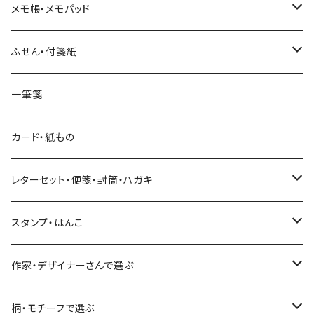
和紙
Hutte paper works （プロペラスタジオ）
フレークシール
メモ帳・メモパッド
透明クリア
パピアプラッツ（作家もの）
ネクタイ
ステッカーシール
ヨハク
ふせん・付箋紙
7mm スリム
ヨハク
マインドウェイブ
透明クリアテープ
立体シール
HUTTE PAPER WORKS
ヨハク
一筆箋
箔押し
BGM
田村美紀
柄・モチーフで選ぶ（マステ）
表現社（作家もの）
HUTTE PAPER WORKS
カード・紙もの
Hutte paper works
ネクタイ
いちご・ストロベリー
マインドウェイブ
星燈社
古川紙工
レターセット・便箋・封筒・ハガキ
古川紙工
フルーツ・野菜
水縞
古川紙工
表現社（作家もの）
古川紙工
スタンプ・はんこ
食べ物・フード・スイーツ
大枝活版室
大枝活版室
ロール付箋
表現社（作家もの）
Hutte paper works
作家・デザイナーさんで選ぶ
コーヒー
星燈社
ヨハク
ネクタイ
柄・モチーフで選ぶ