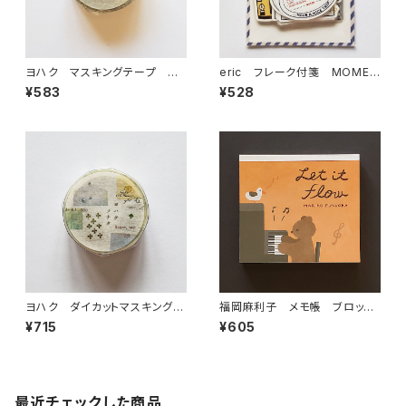
ヨハク マスキングテープ ラ
eric フレーク付箋 MOMEN
ボラトリー Y-189
T LOG飛行機 60-011
¥583
¥528
ヨハク ダイカットマスキングテ
福岡麻利子 メモ帳 ブロック
ープ ソナタ YD-006
メモ Let it flow くまピアノ
¥715
¥605
最近チェックした商品