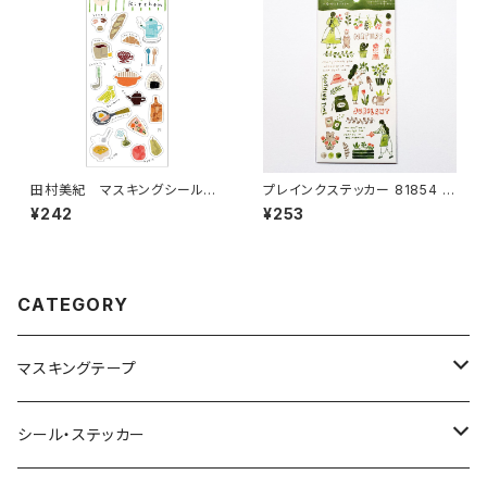
田村美紀 マスキングシールス
プレインクステッカー 81854 植
テッカー237 kitchen
物をそだてる グリーン
¥242
¥253
CATEGORY
マスキングテープ
ヨハク
シール・ステッカー