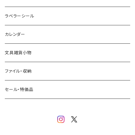
クリームソーダ
ミナペルホネン
Hutte paper works
フルーツ
ラベラーシール
飲み物
BGM
ヨハク
食べ物・フード・スイーツ
カレンダー
ミモザ
eric
eric
パン・ブレッド
文具雑貨小物
お花・フラワー・グリーン・植物
SAIEN
浅野みどり
カフェ
ファイル・収納
ネコ・ねこちゃん
田村美紀
パピアプラッツ（作家もの）
西淑
コーヒー・飲み物・クリームソーダ
セール・特価品
イヌ・ワンちゃん
ムーミン
布川愛子（AikoFukawa）
お花・フラワー・グリーン
うさぎ・トリ・その他 動物・生き物
リサラーソン
日下明
ネコ・ねこちゃん
水玉・ドット