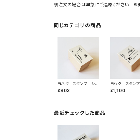
誤注文の場合は早急にご連絡ください
※
同じカテゴリの商品
ヨハク スタンプ シリ
ヨハク スタンプ
ウス 木製はんこ S-1
オン 木製はんこ
¥803
¥1,100
35
38
最近チェックした商品