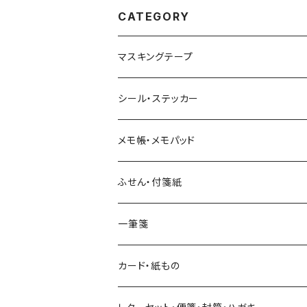
CATEGORY
マスキングテープ
ヨハク
シール・ステッカー
和紙
Hutte paper works （プロペラスタジオ）
フレークシール
メモ帳・メモパッド
透明クリア
パピアプラッツ（作家もの）
ネクタイ
ステッカーシール
ヨハク
ふせん・付箋紙
7mm スリム
ヨハク
マインドウェイブ
透明クリアテープ
立体シール
HUTTE PAPER WORKS
ヨハク
一筆箋
箔押し
BGM
田村美紀
柄・モチーフで選ぶ（マステ）
表現社（作家もの）
HUTTE PAPER WORKS
カード・紙もの
Hutte paper works
ネクタイ
いちご・ストロベリー
マインドウェイブ
星燈社
古川紙工