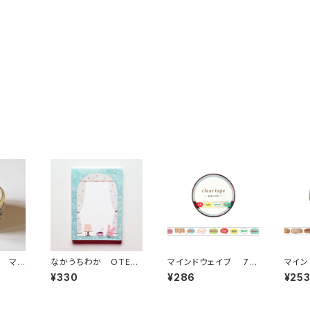
縞 マス
なかうちわか OTEG
マインドウェイブ 7m
マイン
決まり
ARU MEMO うさぎさ
m幅クリアテープ箔押し
m幅ク
¥330
¥286
¥25
んと珈琲 メモ帳
95643 pop color 吹
09 ho
き出し
ンガ