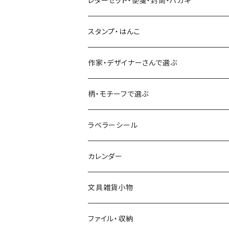
レターセット・便箋・封筒・ハガキ
古川紙工
フルーツ・野菜
水縞
古川紙工
表現社（作家もの）
古川紙工
スタンプ・はんこ
食べ物・フード・スイーツ
大枝活版室
大枝活版室
ロール付箋
表現社（作家もの）
Hutte paper works
作家・デザイナーさんで選ぶ
コーヒー
星燈社
ヨハク
ネクタイ
柄・モチーフで選ぶ
クリームソーダ
ミナペルホネン
Hutte paper works
フルーツ
ラベラーシール
飲み物
BGM
ヨハク
食べ物・フード・スイーツ
カレンダー
ミモザ
eric
eric
パン・ブレッド
文具雑貨小物
お花・フラワー・グリーン・植物
SAIEN
浅野みどり
カフェ
ファイル・収納