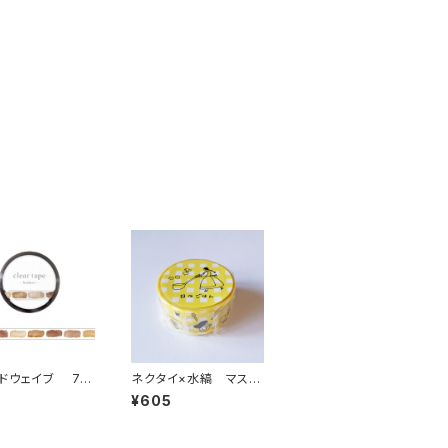
ドウェイブ 7m
ネクタイ×水縞 マスキ
リアテープ 954
ングテープ 日々ごは
3
¥605
kkori rengaレ
ん イエロー