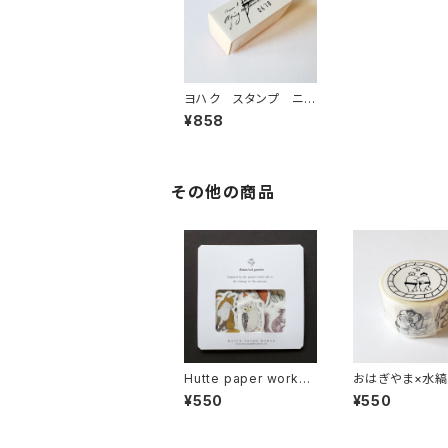
ヨハク スタンプ ニュ
ース 木製はんこ S-
¥858
070
その他の商品
Hutte paper works
おはぎやま×水
フレークシール Autu
キングテープ 
¥550
¥550
mn Forest2 動物
手 お相撲さん
HS-023