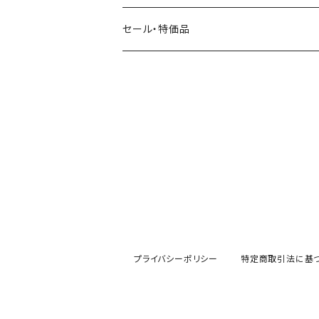
ネコ・ねこちゃん
田村美紀
パピアプラッツ（作家もの）
西淑
コーヒー・飲み物・クリームソーダ
セール・特価品
イヌ・ワンちゃん
ムーミン
布川愛子（AikoFukawa）
お花・フラワー・グリーン
うさぎ・トリ・その他 動物・生き物
リサラーソン
日下明
ネコ・ねこちゃん
水玉・ドット
倉敷意匠計画室
なかうちわか
イヌ・ワンちゃん
チェック・格子
表現社
はんこどり
小鳥・バード
ボーダー・シマシマ・ストライプ
古川紙工
田村美紀
うさぎ
星・空・雲
プライバシーポリシー
特定商取引法に基
風景・街並み
mtカモイ
mizutama（みずたま）
動物・生き物・海の生き物