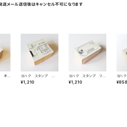
発送メール送信後はキャンセル不可になります
 オリ
ヨハク スタンプ ホ
ヨハク スタンプ フラ
ヨハク
 S-1
シメグリ 木製はんこ
グメント 木製はんこ
ンド 
¥1,210
¥1,210
¥85
S-115
S-132
09