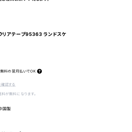
リアテープ95363 ランドスケ
料無料の
翌月払いでOK
を確認する
内送料が無料になります。
中国製