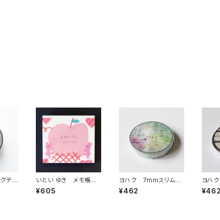
ングテ
いとい ゆき メモ帳
ヨハク 7mmスリムマ
ヨハク
 CH
ブロックメモ FRUIT
スキングテープ プラネ
スキン
¥605
¥462
¥46
YC-0
タリウム L-014
マ L-