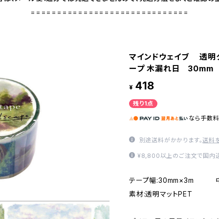
==============================
マインドウェイブ 透明ク
ープ 木漏れ日 30mm
418
¥
残り1点
なら
手数
別途送料がかかります。
送料
¥8,800以上のご注文で国
テープ幅:30mm×3m 
素材:透明マットPET