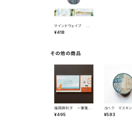
マインドウェイブ 透
明クリアテープ95363
¥418
ランドスケープ 木漏れ
日 30mm
その他の商品
福岡麻利子 一筆箋
ヨハク マスキ
いい時間 横
ープ ヌノアワセ
¥495
¥583
ECK&STRIPE 
07