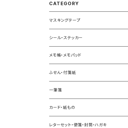
CATEGORY
マスキングテープ
ヨハク
シール・ステッカー
和紙
Hutte paper works （プロペラスタジオ）
フレークシール
メモ帳・メモパッド
透明クリア
パピアプラッツ（作家もの）
ネクタイ
ステッカーシール
ヨハク
ふせん・付箋紙
7mm スリム
ヨハク
マインドウェイブ
透明クリアテープ
立体シール
HUTTE PAPER WORKS
ヨハク
一筆箋
箔押し
BGM
田村美紀
柄・モチーフで選ぶ（マステ）
表現社（作家もの）
HUTTE PAPER WORKS
カード・紙もの
Hutte paper works
ネクタイ
いちご・ストロベリー
マインドウェイブ
星燈社
古川紙工
レターセット・便箋・封筒・ハガキ