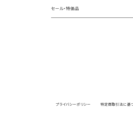
田村美紀
パピアプラッツ（作家もの）
西淑
コーヒー・飲み物・クリームソーダ
セール・特価品
イヌ・ワンちゃん
ムーミン
布川愛子（AikoFukawa）
お花・フラワー・グリーン
うさぎ・トリ・その他 動物・生き物
リサラーソン
日下明
ネコ・ねこちゃん
水玉・ドット
倉敷意匠計画室
なかうちわか
イヌ・ワンちゃん
チェック・格子
表現社
はんこどり
小鳥・バード
ボーダー・シマシマ・ストライプ
古川紙工
田村美紀
うさぎ
星・空・雲
プライバシーポリシー
特定商取引法に基
風景・街並み
mtカモイ
mizutama（みずたま）
動物・生き物・海の生き物