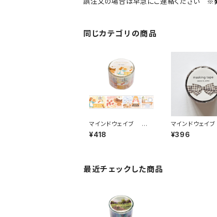
誤注文の場合は早急にご連絡ください
※
同じカテゴリの商品
マインドウェイブ 透
マインドウェイ
明クリアテープ95692
ンマスキングテー
¥418
¥396
リル ストーリー bakin
イカット95585 
g scene 30mm
ムチェック グレ
最近チェックした商品