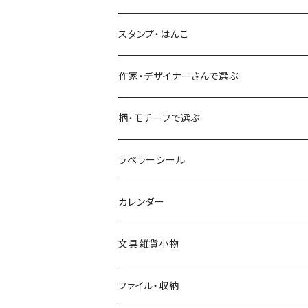
古川紙工
フルーツ・野菜
水縞
古川紙工
表現社（作家もの）
古川紙工
スタンプ・はんこ
食べ物・フード・スイーツ
大枝活版室
大枝活版室
ロール付箋
表現社（作家もの）
Hutte paper works
作家・デザイナーさんで選ぶ
コーヒー
星燈社
ヨハク
ネクタイ
柄・モチーフで選ぶ
クリームソーダ
ミナペルホネン
Hutte paper works
フルーツ
ラベラーシール
飲み物
BGM
ヨハク
食べ物・フード・スイーツ
カレンダー
ミモザ
eric
eric
パン・ブレッド
文具雑貨小物
お花・フラワー・グリーン・植物
SAIEN
浅野みどり
カフェ
ファイル・収納
ネコ・ねこちゃん