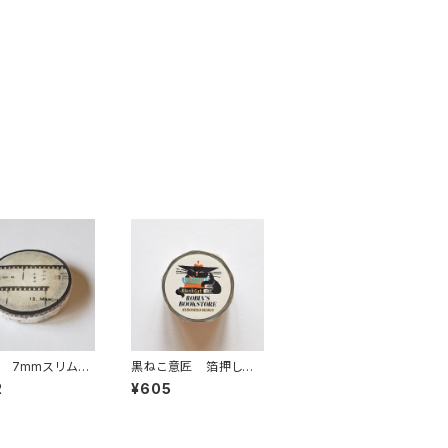
 7mmスリムマ
黒ねこ意匠 箔押しマ
グテープ シネ
スキングテープ ROBI
2
¥605
022
N'S BOOKSTORE本
屋 ホワイト