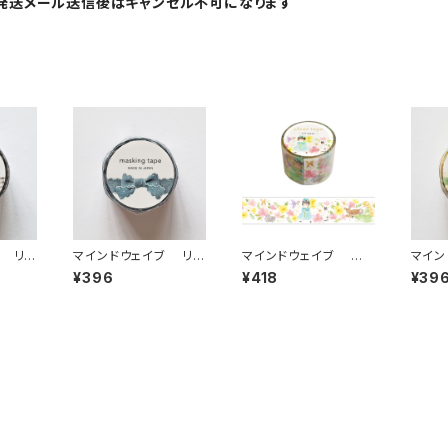
発送メール送信後はキャンセル不可になります
ブ リボ
マインドウェイブ リボ
マインドウェイブ 透
マイン
プ ダ
ンマスキングテープ ダ
明クリアテープ95689
ンマス
¥396
¥418
¥39
ギンガ
イカット95587 デニム
リル ストーリー stroll
イカッ
ー
ブルー
30mm
グリー