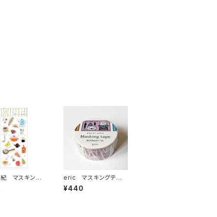
紀 マスキング
eric マスキングテー
ステッカー237
プ Days 37-633
2
¥440
hen