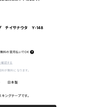
 チイサナウタ Y-148
料無料の
翌月払いでOK
を確認する
内送料が無料になります。
 1巻 日本製
スキングテープです。