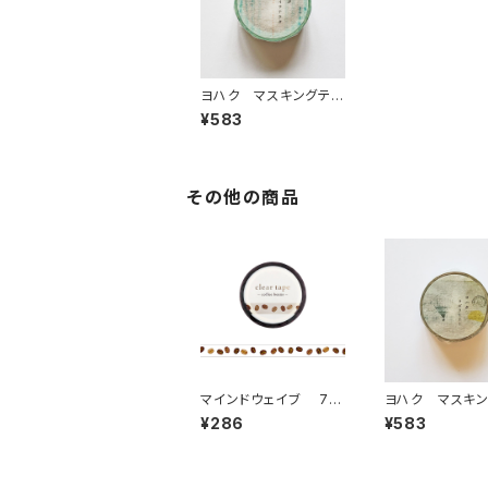
ヨハク マスキングテ
ープ チイサナウタ Y
¥583
-148
その他の商品
マインドウェイブ 7m
ヨハク マスキ
m幅クリアテープ箔押し
ープ ラボラトリ
¥286
¥583
95298 coffee bean
189
sコーヒー豆