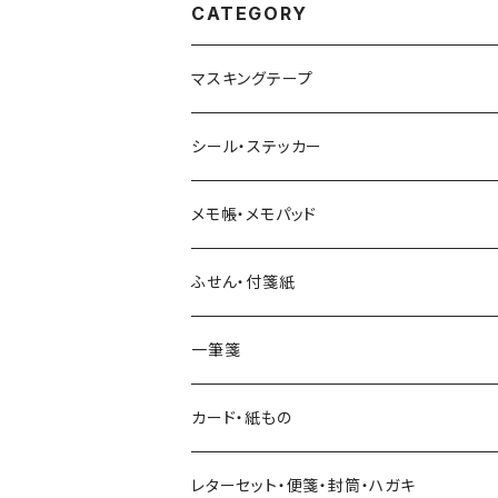
CATEGORY
マスキングテープ
ヨハク
シール・ステッカー
和紙
Hutte paper works （プロペラスタジオ）
フレークシール
メモ帳・メモパッド
透明クリア
パピアプラッツ（作家もの）
ネクタイ
ステッカーシール
ヨハク
ふせん・付箋紙
7mm スリム
ヨハク
マインドウェイブ
透明クリアテープ
立体シール
HUTTE PAPER WORKS
ヨハク
一筆箋
箔押し
BGM
田村美紀
柄・モチーフで選ぶ（マステ）
表現社（作家もの）
HUTTE PAPER WORKS
カード・紙もの
Hutte paper works
ネクタイ
いちご・ストロベリー
マインドウェイブ
星燈社
古川紙工
レターセット・便箋・封筒・ハガキ