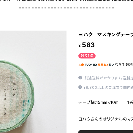
==============================
ヨハク マスキングテープ
583
¥
残り1点
なら
手数
別途送料がかかります。
送料
¥8,800以上のご注文で国
テープ幅:15mm×10m
ヨハクさんのオリジナルのマ