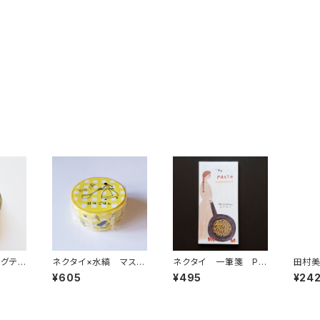
ングテ
ネクタイ×水縞 マスキ
ネクタイ 一筆箋 PA
田村美
ー Y-
ングテープ 日々ごは
STA 縦
シール
¥605
¥495
¥24
ん イエロー
kitc