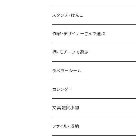
古川紙工
フルーツ・野菜
水縞
古川紙工
表現社（作家もの）
古川紙工
スタンプ・はんこ
食べ物・フード・スイーツ
大枝活版室
大枝活版室
ロール付箋
表現社（作家もの）
Hutte paper works
作家・デザイナーさんで選ぶ
コーヒー
星燈社
ヨハク
ネクタイ
柄・モチーフで選ぶ
クリームソーダ
ミナペルホネン
Hutte paper works
フルーツ
ラベラーシール
飲み物
BGM
ヨハク
食べ物・フード・スイーツ
カレンダー
ミモザ
eric
eric
パン・ブレッド
文具雑貨小物
お花・フラワー・グリーン・植物
SAIEN
浅野みどり
カフェ
ファイル・収納
ネコ・ねこちゃん