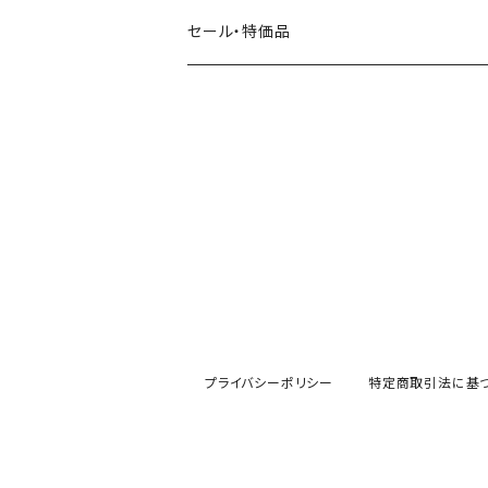
田村美紀
パピアプラッツ（作家もの）
西淑
コーヒー・飲み物・クリームソーダ
セール・特価品
イヌ・ワンちゃん
ムーミン
布川愛子（AikoFukawa）
お花・フラワー・グリーン
うさぎ・トリ・その他 動物・生き物
リサラーソン
日下明
ネコ・ねこちゃん
水玉・ドット
倉敷意匠計画室
なかうちわか
イヌ・ワンちゃん
チェック・格子
表現社
はんこどり
小鳥・バード
ボーダー・シマシマ・ストライプ
古川紙工
田村美紀
うさぎ
星・空・雲
プライバシーポリシー
特定商取引法に基
風景・街並み
mtカモイ
mizutama（みずたま）
動物・生き物・海の生き物