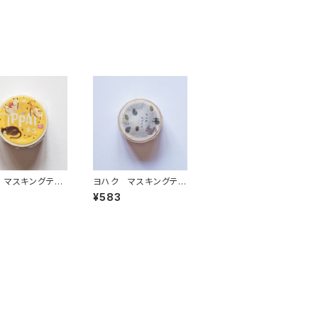
 マスキングテー
ヨハク マスキングテ
PAI・猫がいっぱい
ープ エゾリス Y-19
0
¥583
0