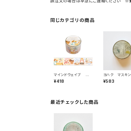
誤注文の場合は早急にご連絡ください
※
同じカテゴリの商品
マインドウェイブ 透
ヨハク マスキ
明クリアテープ95692
ープ ラボラトリ
¥418
¥583
リル ストーリー bakin
189
g scene 30mm
最近チェックした商品