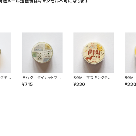
発送メール送信後はキャンセル不可になります
ングテ
ヨハク ダイカットマス
BGM マスキングテー
BGM
ー Y-
キングテープ ソナタ
プ IPPAI・犬がいっぱい
プ IP
¥715
¥330
¥33
YD-006