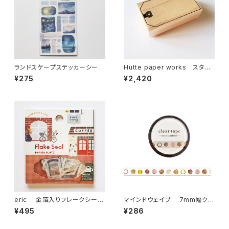
ランドスケープステッカーシール
Hutte paper works スタン
81446 月明り
プ タグフレーム STP-222
¥275
¥2,420
eric 金箔入りフレークシー
マインドウェイブ 7mm幅クリ
ル FAVORITE PLACE
アテープ箔押し 95301 brown
¥495
¥286
palette