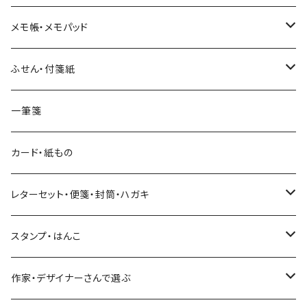
和紙
Hutte paper works （プロペラスタジオ）
フレークシール
メモ帳・メモパッド
透明クリア
パピアプラッツ（作家もの）
ネクタイ
ステッカーシール
ヨハク
ふせん・付箋紙
7mm スリム
ヨハク
マインドウェイブ
透明クリアテープ
立体シール
HUTTE PAPER WORKS
ヨハク
一筆箋
箔押し
BGM
田村美紀
柄・モチーフで選ぶ（マステ）
表現社（作家もの）
HUTTE PAPER WORKS
カード・紙もの
Hutte paper works
ネクタイ
いちご・ストロベリー
マインドウェイブ
星燈社
古川紙工
レターセット・便箋・封筒・ハガキ
古川紙工
フルーツ・野菜
水縞
古川紙工
表現社（作家もの）
古川紙工
スタンプ・はんこ
食べ物・フード・スイーツ
大枝活版室
大枝活版室
ロール付箋
表現社（作家もの）
Hutte paper works
作家・デザイナーさんで選ぶ