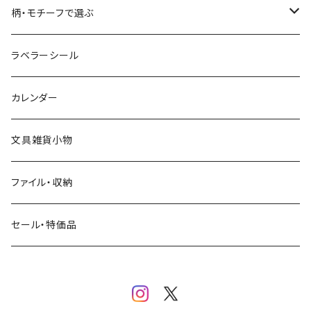
コーヒー
星燈社
ヨハク
ネクタイ
柄・モチーフで選ぶ
クリームソーダ
ミナペルホネン
Hutte paper works
フルーツ
ラベラーシール
飲み物
BGM
ヨハク
食べ物・フード・スイーツ
カレンダー
ミモザ
eric
eric
パン・ブレッド
文具雑貨小物
お花・フラワー・グリーン・植物
SAIEN
浅野みどり
カフェ
ファイル・収納
ネコ・ねこちゃん
田村美紀
パピアプラッツ（作家もの）
西淑
コーヒー・飲み物・クリームソーダ
セール・特価品
イヌ・ワンちゃん
ムーミン
布川愛子（AikoFukawa）
お花・フラワー・グリーン
うさぎ・トリ・その他 動物・生き物
リサラーソン
日下明
ネコ・ねこちゃん