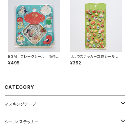
BGM フレークシール 喫茶ア
リルツステッカー立体シール 82
ラモード・ファンシーレトロ グ
586 ブレッド パン
¥495
¥352
リーン
CATEGORY
マスキングテープ
ヨハク
シール・ステッカー