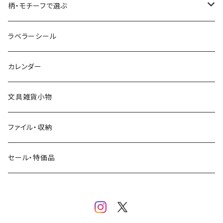
星燈社
ヨハク
ネクタイ
柄・モチーフで選ぶ
クリームソーダ
ミナペルホネン
Hutte paper works
フルーツ
ラベラーシール
飲み物
BGM
ヨハク
食べ物・フード・スイーツ
カレンダー
ミモザ
eric
eric
パン・ブレッド
文具雑貨小物
お花・フラワー・グリーン・植物
SAIEN
浅野みどり
カフェ
ファイル・収納
ネコ・ねこちゃん
田村美紀
パピアプラッツ（作家もの）
西淑
コーヒー・飲み物・クリームソーダ
セール・特価品
イヌ・ワンちゃん
ムーミン
布川愛子（AikoFukawa）
お花・フラワー・グリーン
うさぎ・トリ・その他 動物・生き物
リサラーソン
日下明
ネコ・ねこちゃん