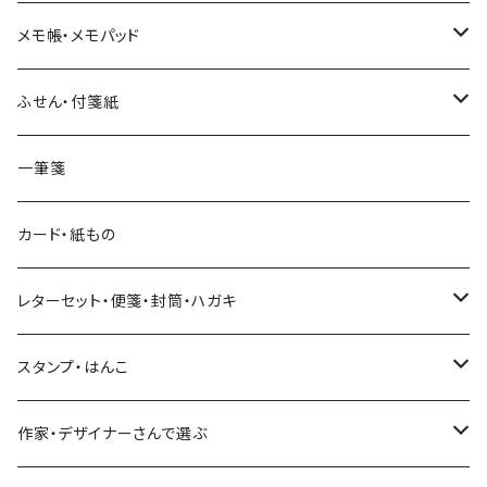
和紙
Hutte paper works （プロペラスタジオ）
フレークシール
メモ帳・メモパッド
透明クリア
パピアプラッツ（作家もの）
ネクタイ
ステッカーシール
ヨハク
ふせん・付箋紙
7mm スリム
ヨハク
マインドウェイブ
透明クリアテープ
立体シール
HUTTE PAPER WORKS
ヨハク
一筆箋
箔押し
BGM
田村美紀
柄・モチーフで選ぶ（マステ）
表現社（作家もの）
HUTTE PAPER WORKS
カード・紙もの
Hutte paper works
ネクタイ
いちご・ストロベリー
マインドウェイブ
星燈社
古川紙工
レターセット・便箋・封筒・ハガキ
古川紙工
フルーツ・野菜
水縞
古川紙工
表現社（作家もの）
古川紙工
スタンプ・はんこ
食べ物・フード・スイーツ
大枝活版室
大枝活版室
ロール付箋
表現社（作家もの）
Hutte paper works
作家・デザイナーさんで選ぶ
コーヒー