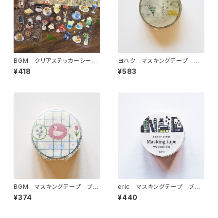
BGM クリアステッカーシール
ヨハク マスキングテープ ラ
IRIDE・喫茶アラモード 3枚入
ボラトリー Y-189
¥418
¥583
り
BGM マスキングテープ ブロ
eric マスキングテープ ブッ
ーチ
クシェルフ 37-634
¥374
¥440